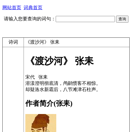
网站首页
词典首页
请输入您要查询的词句：
诗词
《渡沙河》 张耒
《渡沙河》 张耒
宋代 张耒
溶漾澄明彻底清，鸬鹚惯客不相惊。
却疑洛水新霜后，八节滩津石柱声。
作者简介(张耒)