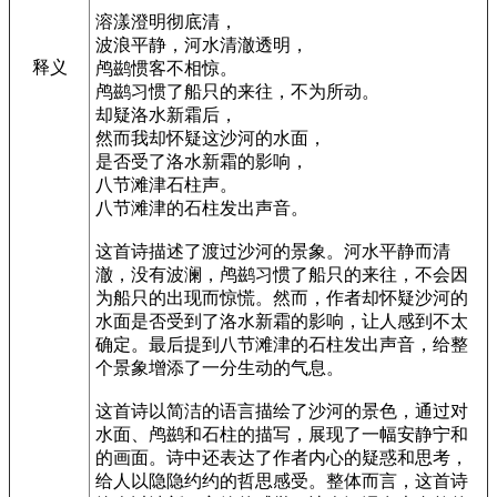
溶漾澄明彻底清，
波浪平静，河水清澈透明，
释义
鸬鹚惯客不相惊。
鸬鹚习惯了船只的来往，不为所动。
却疑洛水新霜后，
然而我却怀疑这沙河的水面，
是否受了洛水新霜的影响，
八节滩津石柱声。
八节滩津的石柱发出声音。
这首诗描述了渡过沙河的景象。河水平静而清
澈，没有波澜，鸬鹚习惯了船只的来往，不会因
为船只的出现而惊慌。然而，作者却怀疑沙河的
水面是否受到了洛水新霜的影响，让人感到不太
确定。最后提到八节滩津的石柱发出声音，给整
个景象增添了一分生动的气息。
这首诗以简洁的语言描绘了沙河的景色，通过对
水面、鸬鹚和石柱的描写，展现了一幅安静宁和
的画面。诗中还表达了作者内心的疑惑和思考，
给人以隐隐约约的哲思感受。整体而言，这首诗