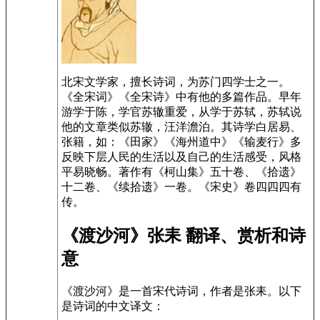
北宋文学家，擅长诗词，为苏门四学士之一。
《全宋词》《全宋诗》中有他的多篇作品。早年
游学于陈，学官苏辙重爱，从学于苏轼，苏轼说
他的文章类似苏辙，汪洋澹泊。其诗学白居易、
张籍，如：《田家》《海州道中》《输麦行》多
反映下层人民的生活以及自己的生活感受，风格
平易晓畅。著作有《柯山集》五十卷、《拾遗》
十二卷、《续拾遗》一卷。《宋史》卷四四四有
传。
《渡沙河》张耒 翻译、赏析和诗
意
《渡沙河》是一首宋代诗词，作者是张耒。以下
是诗词的中文译文：