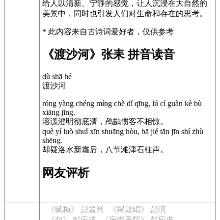
给人以清新、宁静的感觉，让人沉浸在大自然的
美景中，同时也引发人们对生命和存在的思考。
* 此内容来自古诗词爱好者，仅供参考
《渡沙河》张耒 拼音读音
dù shā hé
渡沙河
róng yàng chéng míng chè dǐ qīng, lú cí guàn kè bù
xiāng jīng.
溶漾澄明彻底清，鸬鹚惯客不相惊。
què yí luò shuǐ xīn shuāng hòu, bā jié tān jīn shí zhù
shēng.
却疑洛水新霜后，八节滩津石柱声。
网友评析
《赋梅》 彭岩肖
《羯鼓縚》 彭演
《句》 彭应求
《宿崇圣院》 彭应求