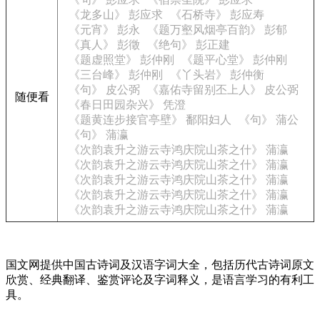
《龙多山》 彭应求
《石桥寺》 彭应寿
《元宵》 彭永
《题万壑风烟亭百韵》 彭郁
《真人》 彭徵
《绝句》 彭正建
《题虚照堂》 彭仲刚
《题平心堂》 彭仲刚
《三台峰》 彭仲刚
《丫头岩》 彭仲衡
《句》 皮公弼
《嘉佑寺留别丕上人》 皮公弼
随便看
《春日田园杂兴》 凭澄
《题黄连步接官亭壁》 鄱阳妇人
《句》 蒲公
《句》 蒲瀛
《次韵袁升之游云寺鸿庆院山茶之什》 蒲瀛
《次韵袁升之游云寺鸿庆院山茶之什》 蒲瀛
《次韵袁升之游云寺鸿庆院山茶之什》 蒲瀛
《次韵袁升之游云寺鸿庆院山茶之什》 蒲瀛
《次韵袁升之游云寺鸿庆院山茶之什》 蒲瀛
国文网提供中国古诗词及汉语字词大全，包括历代古诗词原文
欣赏、经典翻译、鉴赏评论及字词释义，是语言学习的有利工
具。