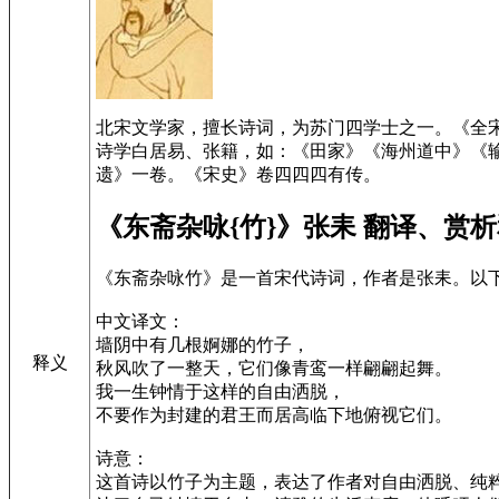
北宋文学家，擅长诗词，为苏门四学士之一。《全
诗学白居易、张籍，如：《田家》《海州道中》《
遗》一卷。《宋史》卷四四四有传。
《东斋杂咏{竹}》张耒 翻译、赏
《东斋杂咏竹》是一首宋代诗词，作者是张耒。以
中文译文：
墙阴中有几根婀娜的竹子，
释义
秋风吹了一整天，它们像青鸾一样翩翩起舞。
我一生钟情于这样的自由洒脱，
不要作为封建的君王而居高临下地俯视它们。
诗意：
这首诗以竹子为主题，表达了作者对自由洒脱、纯