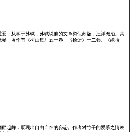
重爱，从学于苏轼，苏轼说他的文章类似苏辙，汪洋澹泊。其
晓畅。著作有《柯山集》五十卷、《拾遗》十二卷、《续拾
翩翩起舞，展现出自由自在的姿态。作者对竹子的爱慕之情表