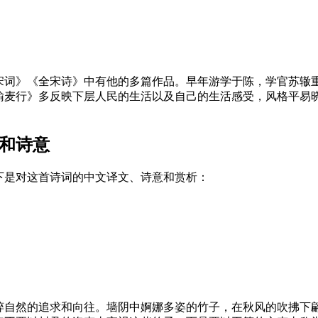
宋词》《全宋诗》中有他的多篇作品。早年游学于陈，学官苏辙
输麦行》多反映下层人民的生活以及自己的生活感受，风格平易
析和诗意
下是对这首诗词的中文译文、诗意和赏析：
粹自然的追求和向往。墙阴中婀娜多姿的竹子，在秋风的吹拂下