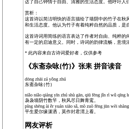
达了自己钟情于自由、清雅的生活态度。他呼吁人
赏析：
这首诗以简洁明快的语言描绘了墙阴中的竹子在秋
和生活态度。他认为竹子有着纯粹自然的品质，是
这首诗词用简练的语言表达了作者对自由、纯粹的
有一定的启迪意义。同时，诗词的韵律流畅，意境
* 此内容来自古诗词爱好者，仅供参考
《东斋杂咏{竹}》张耒 拼音读音
dōng zhāi zá yǒng zhú
东斋杂咏{竹}
niǎo niǎo qiáng yīn zhú shù gān, qiū fēng jǐn rì wǔ qīng l
袅袅墙阴竹数竿，秋风尽日舞青鸾。
píng shēng ài ěr yuán xiāo sǎ, mò zuò fēng jūn wèi shàng
平生爱尔缘潇洒，莫作封君渭上看。
网友评析