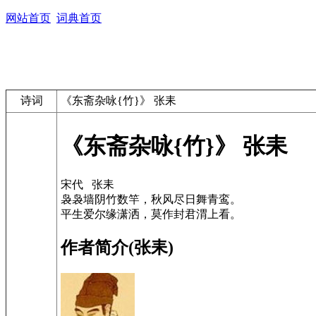
网站首页
词典首页
诗词
《东斋杂咏{竹}》 张耒
《东斋杂咏{竹}》 张耒
宋代 张耒
袅袅墙阴竹数竿，秋风尽日舞青鸾。
平生爱尔缘潇洒，莫作封君渭上看。
作者简介(张耒)