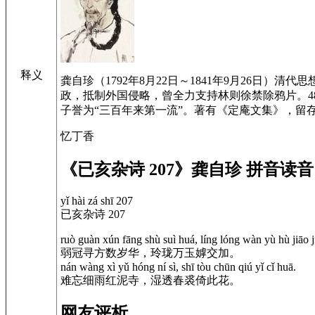
释义
龚自珍（1792年8月22日～1841年9月26日
政，抵制外国侵略，曾全力支持林则徐禁除鸦片。4
子誉为“三百年来第一流”。著有《定庵文集》，留存
忆丁香
《已亥杂诗 207》龚自珍 拼音读音
yǐ hài zá shī 207
已亥杂诗 207
ruò guàn xún fāng shù suì huá, líng lóng wàn yù hù jiāo j
弱冠寻方数岁华，玲珑万玉嫭交加。
nán wàng xì yǔ hóng ní sì, shī tòu chūn qiú yǐ cǐ huā.
难忘细雨红泥寺，湿透春裘倚此花。
网友评析