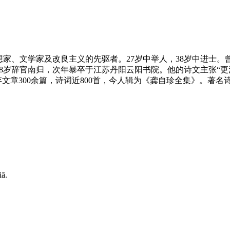
）清代思想家、文学家及改良主义的先驱者。27岁中举人，38岁中
8岁辞官南归，次年暴卒于江苏丹阳云阳书院。他的诗文主张“更
文章300余篇，诗词近800首，今人辑为《龚自珍全集》。著名诗
iā.