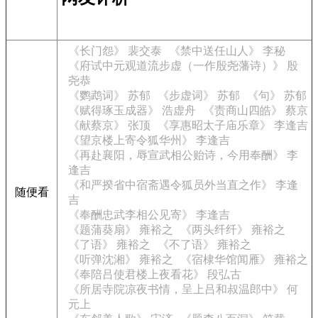
《长门怨》 裴交泰
《禁中送任山人》 李秘
《府试中元观道流步虚（一作殷尧藩诗）》 殷
尧恭
《鹦鹉词》 苏郁
《步虚词》 苏郁
《句》 苏郁
《赋得琢玉成器》 浩虚舟
《责商山四皓》 蔡京
《献蔡京》 张顶
《享惠昭太子庙乐章》 李逢吉
《望京楼上寄令狐华州》 李逢吉
《再赴襄阳，辱宣武相公贻诗，今用奉酬》 李
逢吉
《和严揆省中宿斋遇令狐员外当直之作》 李逢
随便看
吉
《奉酬忠武李相公见寄》 李逢吉
《题蒲葵扇》 雍裕之
《两头纤纤》 雍裕之
《了语》 雍裕之
《不了语》 雍裕之
《听弹沈湘》 雍裕之
《宿棣华馆闻雁》 雍裕之
《奉陪吕使君楼上夜看花》 段弘古
《所居寺院凉夜书情，呈上吕和叔温郎中》 何
元上