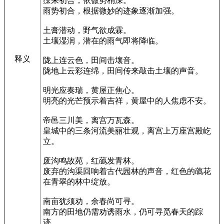
霂来初合，依微势稍深。
雨势初合，根据微妙的迹象逐渐加强。
土膏潜动，野气欲成霖。
土壤湿润，潜在的雨气即将降临。
释义
陇上连云色，田间击壤音。
陇地上云彩连绵，田间传来敲击土壤的声音。
明光应奏瑞，黄屋正焦心。
明亮的光芒预示着吉祥，黄屋中的人焦虑不安。
帝邑三川美，离宫万瓦森。
皇城中的三条河流美丽壮观，离宫上万座宫殿屹
立。
废沟鸣故苑，红蘤发青林。
废弃的沟渠回响着古代园林的声音，红色的蘤花
在青翠的林中绽放。
南亩犹须劝，余春尚可寻。
南方的田地仍需劝诱雨水，仍可寻觅春天的踪
迹。