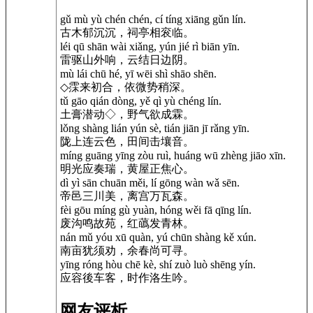
gǔ mù yù chén chén, cí tíng xiāng gǔn lín.
古木郁沉沉，祠亭相衮临。
léi qū shān wài xiǎng, yún jié rì biān yīn.
雷驱山外响，云结日边阴。
mù lái chū hé, yī wēi shì shāo shēn.
◇霂来初合，依微势稍深。
tǔ gāo qián dòng, yě qì yù chéng lín.
土膏潜动◇，野气欲成霖。
lǒng shàng lián yún sè, tián jiān jī rǎng yīn.
陇上连云色，田间击壤音。
míng guāng yīng zòu ruì, huáng wū zhèng jiāo xīn.
明光应奏瑞，黄屋正焦心。
dì yì sān chuān měi, lí gōng wàn wǎ sēn.
帝邑三川美，离宫万瓦森。
fèi gōu míng gù yuàn, hóng wěi fā qīng lín.
废沟鸣故苑，红蘤发青林。
nán mǔ yóu xū quàn, yú chūn shàng kě xún.
南亩犹须劝，余春尚可寻。
yīng róng hòu chē kè, shí zuò luò shēng yín.
应容後车客，时作洛生吟。
网友评析