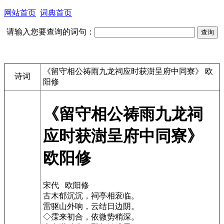
网站首页
词典首页
请输入您要查询的词句：
《留守相公祷雨九龙祠应时获澍呈府中同寮》 欧
诗词
阳修
《留守相公祷雨九龙祠
应时获澍呈府中同寮》
欧阳修
宋代 欧阳修
古木郁沉沉，祠亭相衮临。
雷驱山外响，云结日边阴。
◇霂来初合，依微势稍深。