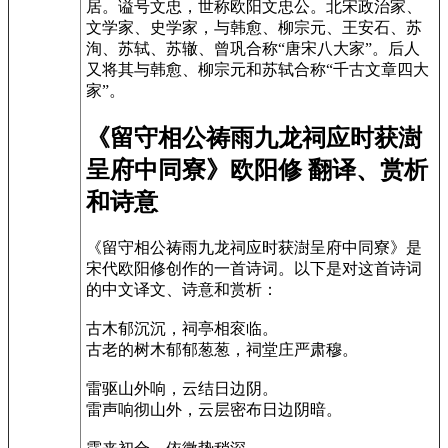
居。谥号文忠，世称欧阳文忠公。北宋政治家、
文学家、史学家，与韩愈、柳宗元、王安石、苏
洵、苏轼、苏辙、曾巩合称“唐宋八大家”。后人
又将其与韩愈、柳宗元和苏轼合称“千古文章四大
家”。
《留守相公祷雨九龙祠应时获澍
呈府中同寮》欧阳修 翻译、赏析
和诗意
《留守相公祷雨九龙祠应时获澍呈府中同寮》是
宋代欧阳修创作的一首诗词。以下是对这首诗词
的中文译文、诗意和赏析：
古木郁沉沉，祠亭相衮临。
古老的树木郁郁葱葱，祠堂庄严肃穆。
雷驱山外响，云结日边阴。
雷声响彻山外，云层密布日边阴暗。