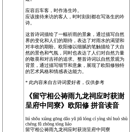
应容后车客，时作洛生吟。
应该接待来访的客人，时时刻刻都在写洛生的吟
诗。
这首诗词描绘了一幅祈雨的景象，通过描写自然
界的变化和人们的期待，表达了对雨水的渴望和
对丰收的期盼。欧阳修以细腻的笔触描绘了大自
然的景色和气氛，同时也表达了人们对自然力量
的敬畏和对吉祥的追求。整首诗词以自然景观为
背景，通过描写细节和意象，展现了欧阳修独特
的艺术风格和情感表达能力。
* 此内容来自古诗词爱好者，仅供参考
《留守相公祷雨九龙祠应时获澍
呈府中同寮》欧阳修 拼音读音
liú shǒu xiàng gōng dǎo yǔ jiǔ lóng cí yìng shí huò shù
chéng fǔ zhōng tóng liáo
留守相公祷雨九龙祠应时获澍呈府中同寮