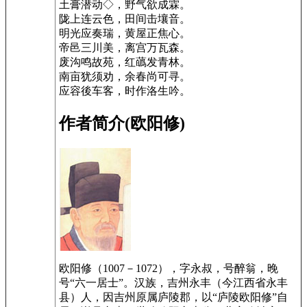
土膏潜动◇，野气欲成霖。
陇上连云色，田间击壤音。
明光应奏瑞，黄屋正焦心。
帝邑三川美，离宫万瓦森。
废沟鸣故苑，红蘤发青林。
南亩犹须劝，余春尚可寻。
应容後车客，时作洛生吟。
作者简介(欧阳修)
欧阳修（1007－1072），字永叔，号醉翁，晚
号“六一居士”。汉族，吉州永丰（今江西省永丰
县）人，因吉州原属庐陵郡，以“庐陵欧阳修”自