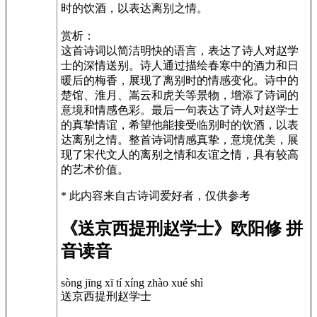
时的饮酒，以表达离别之情。
赏析：
这首诗词以简洁明快的语言，表达了诗人对赵学
士的深情送别。诗人通过描绘春寒中的酒力和日
暖后的梅香，展现了离别时的情感变化。诗中的
楚馆、淮月、嵩云和虎关等景物，增添了诗词的
意境和情感色彩。最后一句表达了诗人对赵学士
的真挚情谊，希望他能接受临别时的饮酒，以表
达离别之情。整首诗词情感真挚，意境优美，展
现了宋代文人的离别之情和友谊之情，具有较高
的艺术价值。
* 此内容来自古诗词爱好者，仅供参考
《送京西提刑赵学士》欧阳修 拼
音读音
sòng jīng xī tí xíng zhào xué shì
送京西提刑赵学士