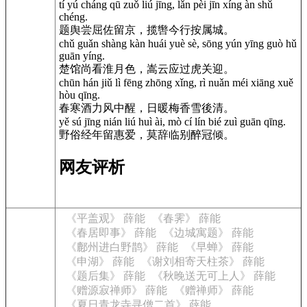
tí yú cháng qū zuǒ liú jīng, lǎn pèi jīn xíng àn shǔ
chéng.
题舆尝屈佐留京，揽辔今行按属城。
chǔ guǎn shàng kàn huái yuè sè, sōng yún yīng guò hǔ
guān yíng.
楚馆尚看淮月色，嵩云应过虎关迎。
chūn hán jiǔ lì fēng zhōng xǐng, rì nuǎn méi xiāng xuě
hòu qīng.
春寒酒力风中醒，日暖梅香雪後清。
yě sú jīng nián liú huì ài, mò cí lín bié zuì guān qīng.
野俗经年留惠爱，莫辞临别醉冠倾。
网友评析
《平盖观》 薛能
《春霁》 薛能
《春居即事》 薛能
《边城寓题》 薛能
《鄜州进白野鹊》 薛能
《早蝉》 薛能
《申湖》 薛能
《谢刘相寄天柱茶》 薛能
《题后集》 薛能
《秋晚送无可上人》 薛能
《赠源寂禅师》 薛能
《赠禅师》 薛能
《夏日青龙寺寻僧二首》 薛能