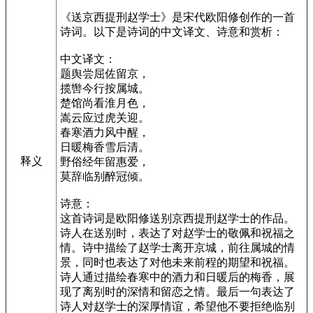
《送京西提刑赵学士》是宋代欧阳修创作的一首
诗词。以下是诗词的中文译文、诗意和赏析：
中文译文：
题舆尝屈佐留京，
揽辔今行按属城。
楚馆尚看淮月色，
嵩云应过虎关迎。
春寒酒力风中醒，
日暖梅香雪后清。
释义
野俗经年留惠爱，
莫辞临别醉冠倾。
诗意：
这首诗词是欧阳修送别京西提刑赵学士的作品。
诗人在送别时，表达了对赵学士的敬佩和祝福之
情。诗中描绘了赵学士离开京城，前往属城的情
景，同时也表达了对他未来前程的期望和祝福。
诗人通过描绘春寒中的酒力和日暖后的梅香，展
现了离别时的深情和留恋之情。最后一句表达了
诗人对赵学士的深厚情谊，希望他不要拒绝临别