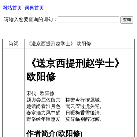
网站首页
词典首页
请输入您要查询的词句：
诗词
《送京西提刑赵学士》 欧阳修
《送京西提刑赵学士》
欧阳修
宋代 欧阳修
题舆尝屈佐留京，揽辔今行按属城。
楚馆尚看淮月色，嵩云应过虎关迎。
春寒酒力风中醒，日暖梅香雪後清。
野俗经年留惠爱，莫辞临别醉冠倾。
作者简介(欧阳修)