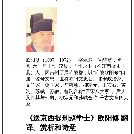
欧阳修（1007－1072），字永叔，号醉翁，晚
号“六一居士”。汉族，吉州永丰（今江西省永丰
县）人，因吉州原属庐陵郡，以“庐陵欧阳修”自
居。谥号文忠，世称欧阳文忠公。北宋政治家、
文学家、史学家，与韩愈、柳宗元、王安石、苏
洵、苏轼、苏辙、曾巩合称“唐宋八大家”。后人
又将其与韩愈、柳宗元和苏轼合称“千古文章四大
家”。
《送京西提刑赵学士》欧阳修 翻
译、赏析和诗意