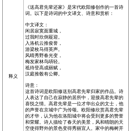
《送高君先辈还家》是宋代欧阳修创作的一首诗
词。以下是诗词的中文译文、诗意和赏析：
中文译文：
闲居寂寞面重城，
过我时欣倒屣迎。
入洛机云推俊誉，
游梁枚马得英声。
风晴秀野春光变，
梅发家林鸟哢轻。
祗待登高成丽赋，
汉庭推毂有公卿。
释义
诗意：
这首诗词是欧阳修送别高君先辈归家的作品。诗
人表达了自己在寂静的居所中，迎接高君先辈的
喜悦之情。高君先辈是一位才华出众的文士，他
的声誉在京城中广为传颂。欧阳修欣赏高君先辈
的才华，认为他在洛阳城中将会受到更多的赞誉
和荣耀。诗人描绘了春天的美景，风和晴朗的天
空使得野外的景色变得秀丽宜人。家中的梅树开