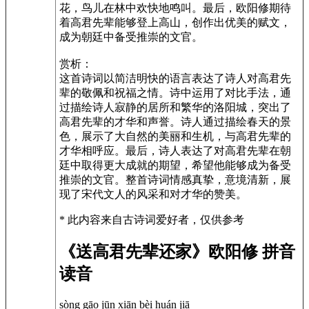
花，鸟儿在林中欢快地鸣叫。最后，欧阳修期待
着高君先辈能够登上高山，创作出优美的赋文，
成为朝廷中备受推崇的文官。
赏析：
这首诗词以简洁明快的语言表达了诗人对高君先
辈的敬佩和祝福之情。诗中运用了对比手法，通
过描绘诗人寂静的居所和繁华的洛阳城，突出了
高君先辈的才华和声誉。诗人通过描绘春天的景
色，展示了大自然的美丽和生机，与高君先辈的
才华相呼应。最后，诗人表达了对高君先辈在朝
廷中取得更大成就的期望，希望他能够成为备受
推崇的文官。整首诗词情感真挚，意境清新，展
现了宋代文人的风采和对才华的赞美。
* 此内容来自古诗词爱好者，仅供参考
《送高君先辈还家》欧阳修 拼音
读音
sòng gāo jūn xiān bèi huán jiā