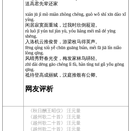
送高君先辈还家
xián jū jì mò miàn zhòng chéng, guò wǒ shí xīn dào xǐ
yíng.
闲居寂寞面重城，过我时欣倒屣迎。
rù luò jī yún tuī jùn yù, yóu liáng méi mǎ dé yīng
shēng.
入洛机云推俊誉，游梁枚马得英声。
fēng qíng xiù yě chūn guāng biàn, méi fā jiā lín niǎo
lòng qīng.
风晴秀野春光变，梅发家林鸟哢轻。
zhī dài dēng gāo chéng lì fù, hàn tíng tuī gǔ yǒu gōng
qīng.
祗待登高成丽赋，汉庭推毂有公卿。
网友评析
《秋日酬王昭仪》 汪元量
《越州歌二十首》 汪元量
《越州歌二十首》 汪元量
《越州歌二十首》 汪元量