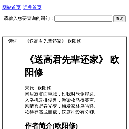
网站首页
词典首页
请输入您要查询的词句：
诗词
《送高君先辈还家》 欧阳修
《送高君先辈还家》 欧
阳修
宋代 欧阳修
闲居寂寞面重城，过我时欣倒屣迎。
入洛机云推俊誉，游梁枚马得英声。
风晴秀野春光变，梅发家林鸟哢轻。
祗待登高成丽赋，汉庭推毂有公卿。
作者简介(欧阳修)