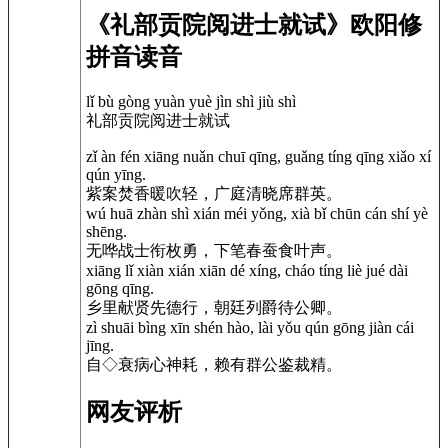
《礼部贡院阅进士就试》欧阳修
拼音读音
lǐ bù gòng yuàn yuè jìn shì jiù shì
礼部贡院阅进士就试
zǐ àn fén xiāng nuǎn chuī qīng, guǎng tíng qīng xiǎo xí
qún yīng.
紫案焚香暖吹轻，广庭清晓席群英。
wú huā zhàn shì xián méi yǒng, xià bǐ chūn cán shí yè
shēng.
无哗战士衔枚勇，下笔春蚕食叶声。
xiāng lǐ xiàn xián xiān dé xíng, cháo tíng liè jué dài
gōng qīng.
乡里献贤先德行，朝廷列爵待公卿。
zì shuāi bìng xīn shén hào, lài yǒu qún gōng jiàn cái
jīng.
自◇衰病心神耗，赖有群公鉴裁精。
网友评析