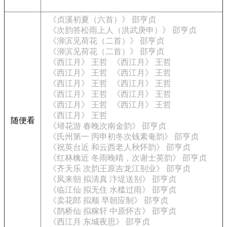
《贞溪初夏（六首）》 邵亨贞
《次韵答松雨上人（洪武庚申）》 邵亨贞
《泖滨见荷花（二首）》 邵亨贞
《泖滨见荷花（二首）》 邵亨贞
《西江月》 王哲
《西江月》 王哲
《西江月》 王哲
《西江月》 王哲
《西江月》 王哲
《西江月》 王哲
《西江月》 王哲
《西江月》 王哲
《西江月》 王哲
《西江月》 王哲
《西江月》 王哲
随便看
《埽花游 春晚次南金韵》 邵亨贞
《氏州第一 丙申初冬次钱素奄韵》 邵亨贞
《祝英台近 和云西老人秋怀韵》 邵亨贞
《红林檎近 冬雨晚晴，次谢士英韵》 邵亨贞
《齐天乐 次韵王原吉龙江别业》 邵亨贞
《凤来朝 拟清真 汴堤送别》 邵亨贞
《临江仙 拟无住 水槛过雨》 邵亨贞
《卖花郎 拟顺 早朝应制》 邵亨贞
《鹊桥仙 拟稼轩 中原怀古》 邵亨贞
《西江月 东城夜思》 邵亨贞