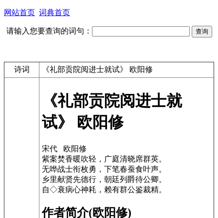
网站首页
词典首页
请输入您要查询的词句：
诗词
《礼部贡院阅进士就试》 欧阳修
《礼部贡院阅进士就
试》 欧阳修
宋代 欧阳修
紫案焚香暖吹轻，广庭清晓席群英。
无哗战士衔枚勇，下笔春蚕食叶声。
乡里献贤先德行，朝廷列爵待公卿。
自◇衰病心神耗，赖有群公鉴裁精。
作者简介(欧阳修)