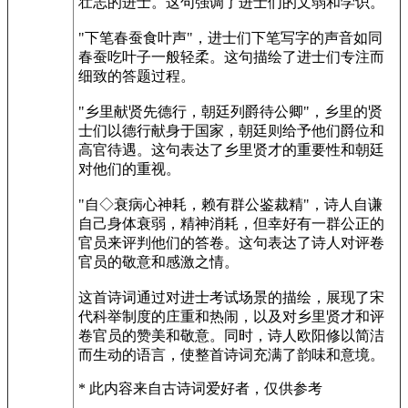
壮志的进士。这句强调了进士们的文弱和学识。
"下笔春蚕食叶声"，进士们下笔写字的声音如同
春蚕吃叶子一般轻柔。这句描绘了进士们专注而
细致的答题过程。
"乡里献贤先德行，朝廷列爵待公卿"，乡里的贤
士们以德行献身于国家，朝廷则给予他们爵位和
高官待遇。这句表达了乡里贤才的重要性和朝廷
对他们的重视。
"自◇衰病心神耗，赖有群公鉴裁精"，诗人自谦
自己身体衰弱，精神消耗，但幸好有一群公正的
官员来评判他们的答卷。这句表达了诗人对评卷
官员的敬意和感激之情。
这首诗词通过对进士考试场景的描绘，展现了宋
代科举制度的庄重和热闹，以及对乡里贤才和评
卷官员的赞美和敬意。同时，诗人欧阳修以简洁
而生动的语言，使整首诗词充满了韵味和意境。
* 此内容来自古诗词爱好者，仅供参考