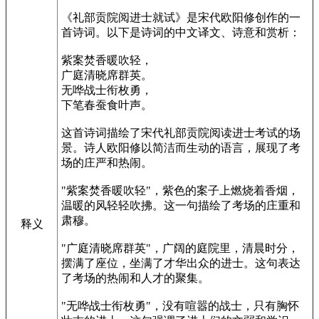
《礼部贡院阅进士就试》是宋代欧阳修创作的一
首诗词。以下是诗词的中文译文、诗意和赏析：
紫案焚香暖吹轻，
广庭清晓席群英。
无哗战士衔枚勇，
下笔春蚕食叶声。
这首诗词描绘了宋代礼部贡院阅读进士考试的场
景。诗人欧阳修以简洁而生动的语言，展现了考
场的庄严和热闹。
"紫案焚香暖吹轻"，紫色的案子上燃烧着香烟，
温暖的风轻轻吹拂。这一句描绘了考场的庄重和
肃穆。
释义
"广庭清晓席群英"，广阔的庭院里，清晨时分，
摆满了座位，坐满了才华出众的进士。这句表达
了考场的热闹和人才的聚集。
"无哗战士衔枚勇"，没有喧嚣的战士，只有胸怀