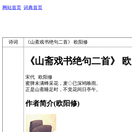
网站首页
词典首页
诗词
《山斋戏书绝句二首》 欧阳修
《山斋戏书绝句二首》 
宋代 欧阳修
蜜脾未满蜂采花，麦◇已深鸠唤雨。
正是山斋睡足时，不觉花间日亭午。
作者简介(欧阳修)