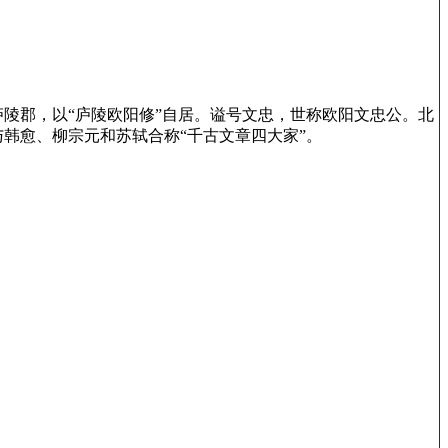
属庐陵郡，以“庐陵欧阳修”自居。谥号文忠，世称欧阳文忠公。北
韩愈、柳宗元和苏轼合称“千古文章四大家”。