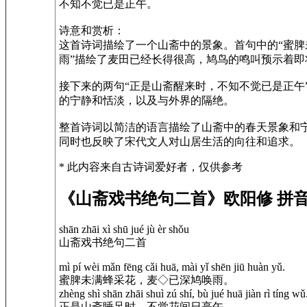
不知不觉已是正午。
诗意和赏析：
这首诗词描绘了一个山斋中的景象。首句中的“蜜脾
雨”描绘了麦田已经长得很高，鸠鸟的鸣叫预示着
接下来的两句“正是山斋醒来时，不知不觉已是正
的宁静和恬淡，以及与外界的隔绝。
整首诗词以简洁的语言描绘了山斋中的春天景象和
同时也反映了宋代文人对山居生活的向往和追求。
* 此内容来自古诗词爱好者，仅供参考
《山斋戏书绝句二首》欧阳修 拼
shān zhāi xì shū jué jù èr shǒu
山斋戏书绝句二首
mì pí wèi mǎn fēng cǎi huā, mài yǐ shēn jiū huàn yǔ.
蜜脾未满蜂采花，麦◇已深鸠唤雨。
zhèng shì shān zhāi shuì zú shí, bù jué huā jiàn rì tíng wǔ
正是山斋睡足时，不觉花间日亭午。