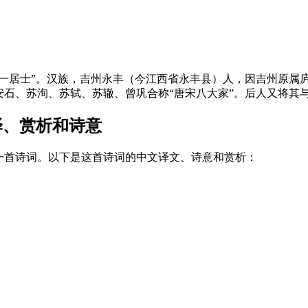
号“六一居士”。汉族，吉州永丰（今江西省永丰县）人，因吉州原
石、苏洵、苏轼、苏辙、曾巩合称“唐宋八大家”。后人又将其与
译、赏析和诗意
一首诗词。以下是这首诗词的中文译文、诗意和赏析：