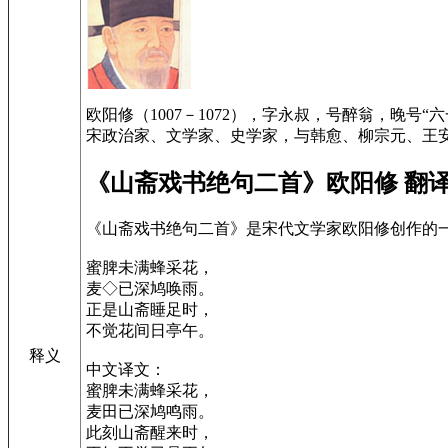
欧阳修（1007－1072），字永叔，号醉翁，晚
宋政治家、文学家、史学家，与韩愈、柳宗元、王安
《山斋戏书绝句二首》欧阳修 翻
《山斋戏书绝句二首》是宋代文学家欧阳修创作的
蜜脾未满蜂采花，
麦◇已深鸠唤雨。
正是山斋睡足时，
不觉花间日亭午。
释义
中文译文：
蜜脾未满蜂采花，
麦田已深鸠鸣雨。
此刻山斋醒来时，