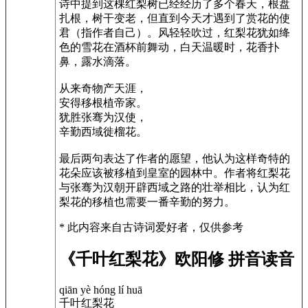
诗中提到这棵红梨树已经经历了多个春天，根盘
扎根，树干变老，但直到今天才遇到了赏花的使
君（指作者自己）。风轻轻吹过，红梨花犹如绛
色的雪花在酒杯前舞动，白天温暖时，花香扑
鼻，露水滴落。
从来奇物产天涯，
安得移根植帝家。
犹胜张骞为汉使，
辛勤西域徙榴花。
最后两句表达了作者的愿望，他认为这样奇特的
花朵应该被移植到皇室的园林中。作者将红梨花
与张骞为汉朝开辟西域之路的壮举相比，认为红
梨花的移植也需要一番辛勤的努力。
* 此内容来自古诗词爱好者，仅供参考
《千叶红梨花》欧阳修 拼音读音
qiān yè hóng lí huā
千叶红梨花