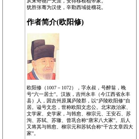
从来奇物产天涯，安得移根植帝家。
犹胜张骞为汉使，辛勤西域徙榴花。
作者简介(欧阳修)
欧阳修（1007－1072），字永叔，号醉翁，晚
号“六一居士”。汉族，吉州永丰（今江西省永丰
县）人，因吉州原属庐陵郡，以“庐陵欧阳修”自
居。谥号文忠，世称欧阳文忠公。北宋政治家、
文学家、史学家，与韩愈、柳宗元、王安石、苏
洵、苏轼、苏辙、曾巩合称“唐宋八大家”。后人
又将其与韩愈、柳宗元和苏轼合称“千古文章四大
家”。