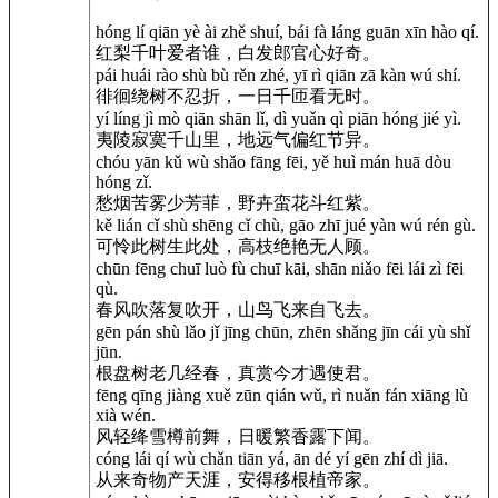
hóng lí qiān yè ài zhě shuí, bái fà láng guān xīn hào qí.
红梨千叶爱者谁，白发郎官心好奇。
pái huái rào shù bù rěn zhé, yī rì qiān zā kàn wú shí.
徘徊绕树不忍折，一日千匝看无时。
yí líng jì mò qiān shān lǐ, dì yuǎn qì piān hóng jié yì.
夷陵寂寞千山里，地远气偏红节异。
chóu yān kǔ wù shǎo fāng fēi, yě huì mán huā dòu
hóng zǐ.
愁烟苦雾少芳菲，野卉蛮花斗红紫。
kě lián cǐ shù shēng cǐ chù, gāo zhī jué yàn wú rén gù.
可怜此树生此处，高枝绝艳无人顾。
chūn fēng chuī luò fù chuī kāi, shān niǎo fēi lái zì fēi
qù.
春风吹落复吹开，山鸟飞来自飞去。
gēn pán shù lǎo jǐ jīng chūn, zhēn shǎng jīn cái yù shǐ
jūn.
根盘树老几经春，真赏今才遇使君。
fēng qīng jiàng xuě zūn qián wǔ, rì nuǎn fán xiāng lù
xià wén.
风轻绛雪樽前舞，日暖繁香露下闻。
cóng lái qí wù chǎn tiān yá, ān dé yí gēn zhí dì jiā.
从来奇物产天涯，安得移根植帝家。