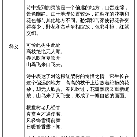
诗中提到的夷陵是一个偏远的地方，山峦连绵，
景色幽静。由于地理位置较远，红梨花的花期和
花色都与其他地方不同。愁烟和苦雾使得花香变
得稀少，野花和蛮草争相绽放，色彩斗艳，红紫
交织。
可怜此树生此处，
释义
高枝绝艳无人顾。
春风吹落复吹开，
山鸟飞来自飞去。
诗中表达了对这棵红梨树的怜惜之情，它生长在
这个偏远的地方，高高的枝干上绽放着绝艳的花
朵，却无人欣赏。春风吹过，花瓣飘落又重新绽
放，山鸟来了又飞去，形成了一幅自然的画面。
根盘树老几经春，
真赏今才遇使君。
风轻绛雪樽前舞，
日暖繁香露下闻。