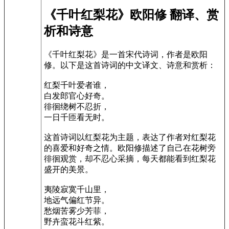
《千叶红梨花》欧阳修 翻译、赏
析和诗意
《千叶红梨花》是一首宋代诗词，作者是欧阳
修。以下是这首诗词的中文译文、诗意和赏析：
红梨千叶爱者谁，
白发郎官心好奇。
徘徊绕树不忍折，
一日千匝看无时。
这首诗词以红梨花为主题，表达了作者对红梨花
的喜爱和好奇之情。欧阳修描述了自己在花树旁
徘徊观赏，却不忍心采摘，每天都能看到红梨花
盛开的美景。
夷陵寂寞千山里，
地远气偏红节异。
愁烟苦雾少芳菲，
野卉蛮花斗红紫。