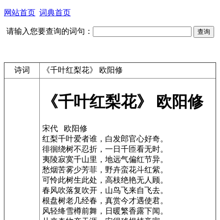
网站首页
词典首页
请输入您要查询的词句：
诗词
《千叶红梨花》 欧阳修
《千叶红梨花》 欧阳修
宋代 欧阳修
红梨千叶爱者谁，白发郎官心好奇。
徘徊绕树不忍折，一日千匝看无时。
夷陵寂寞千山里，地远气偏红节异。
愁烟苦雾少芳菲，野卉蛮花斗红紫。
可怜此树生此处，高枝绝艳无人顾。
春风吹落复吹开，山鸟飞来自飞去。
根盘树老几经春，真赏今才遇使君。
风轻绛雪樽前舞，日暖繁香露下闻。