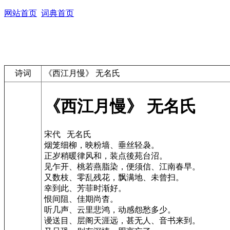
网站首页
词典首页
诗词
《西江月慢》 无名氏
《西江月慢》 无名氏
宋代 无名氏
烟笼细柳，映粉墙、垂丝轻袅。
正岁稍暖律风和，装点後苑台沼。
见乍开、桃若燕脂染，便须信、江南春早。
又数枝、零乱残花，飘满地、未曾扫。
幸到此、芳菲时渐好。
恨间阻、佳期尚杳。
听几声、云里悲鸿，动感怨愁多少。
谩送目、层阁天涯远，甚无人、音书来到。