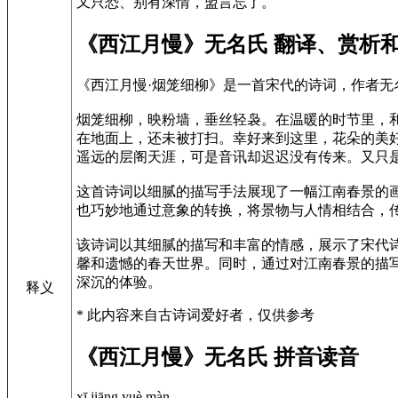
又只恐、别有深情，盟言忘了。
《西江月慢》无名氏 翻译、赏析
《西江月慢·烟笼细柳》是一首宋代的诗词，作者
烟笼细柳，映粉墙，垂丝轻袅。在温暖的时节里，
在地面上，还未被打扫。幸好来到这里，花朵的美
遥远的层阁天涯，可是音讯却迟迟没有传来。又只
这首诗词以细腻的描写手法展现了一幅江南春景的
也巧妙地通过意象的转换，将景物与人情相结合，
该诗词以其细腻的描写和丰富的情感，展示了宋代
馨和遗憾的春天世界。同时，通过对江南春景的描
深沉的体验。
释义
* 此内容来自古诗词爱好者，仅供参考
《西江月慢》无名氏 拼音读音
xī jiāng yuè màn