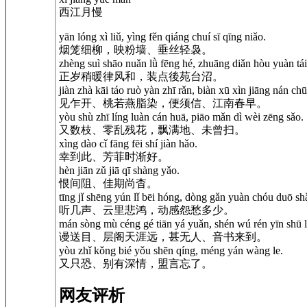
西江月慢
yān lóng xì liǔ, yìng fěn qiáng chuí sī qīng niǎo.
烟笼细柳，映粉墙、垂丝轻袅。
zhèng suì shāo nuǎn lǜ fēng hé, zhuāng diǎn hòu yuàn tái
正岁稍暖律风和，装点後苑台沼。
jiàn zhà kāi táo ruò yàn zhī rǎn, biàn xū xìn jiāng nán ch
见乍开、桃若燕脂染，便须信、江南春早。
yòu shù zhī líng luàn cán huā, piāo mǎn dì wèi zēng sǎo.
又数枝、零乱残花，飘满地、未曾扫。
xìng dào cǐ fāng fēi shí jiàn hǎo.
幸到此、芳菲时渐好。
hèn jiān zǔ jiā qī shàng yǎo.
恨间阻、佳期尚杳。
tīng jǐ shēng yún lǐ bēi hóng, dòng gǎn yuàn chóu duō sh
听几声、云里悲鸿，动感怨愁多少。
mán sòng mù céng gé tiān yá yuǎn, shén wú rén yīn shū l
谩送目、层阁天涯远，甚无人、音书来到。
yòu zhǐ kǒng bié yǒu shēn qíng, méng yán wàng le.
又只恐、别有深情，盟言忘了。
网友评析