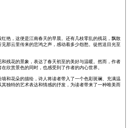
般红艳，这便是江南春天的早晨。还有几枝零乱的残花，飘散
听见那云里传来的悲鸿之声，感动着多少怨愁。徒然送目光至
花和残花的景象，表达了春天初至的美好与温暖。然而，作者
者在欣赏景色的同时，也感受到了作者的内心世界。
粉墙和花朵的描绘，诗人将读者带入了一个色彩斑斓、充满温
以其独特的艺术表达和情感的抒发，为读者带来了一种唯美而