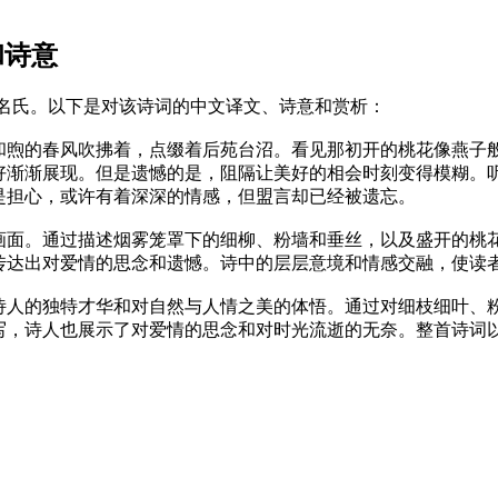
和诗意
无名氏。以下是对该诗词的中文译文、诗意和赏析：
和煦的春风吹拂着，点缀着后苑台沼。看见那初开的桃花像燕子
好渐渐展现。但是遗憾的是，阻隔让美好的相会时刻变得模糊。
是担心，或许有着深深的情感，但盟言却已经被遗忘。
画面。通过描述烟雾笼罩下的细柳、粉墙和垂丝，以及盛开的桃
传达出对爱情的思念和遗憾。诗中的层层意境和情感交融，使读
诗人的独特才华和对自然与人情之美的体悟。通过对细枝细叶、
写，诗人也展示了对爱情的思念和对时光流逝的无奈。整首诗词