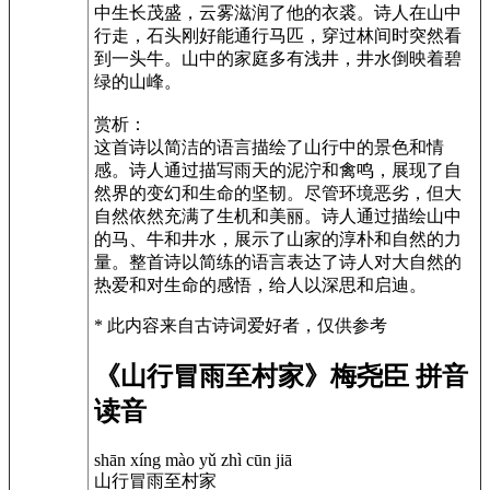
中生长茂盛，云雾滋润了他的衣裘。诗人在山中
行走，石头刚好能通行马匹，穿过林间时突然看
到一头牛。山中的家庭多有浅井，井水倒映着碧
绿的山峰。
赏析：
这首诗以简洁的语言描绘了山行中的景色和情
感。诗人通过描写雨天的泥泞和禽鸣，展现了自
然界的变幻和生命的坚韧。尽管环境恶劣，但大
自然依然充满了生机和美丽。诗人通过描绘山中
的马、牛和井水，展示了山家的淳朴和自然的力
量。整首诗以简练的语言表达了诗人对大自然的
热爱和对生命的感悟，给人以深思和启迪。
* 此内容来自古诗词爱好者，仅供参考
《山行冒雨至村家》梅尧臣 拼音
读音
shān xíng mào yǔ zhì cūn jiā
山行冒雨至村家