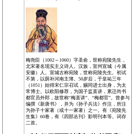
梅尧臣（1002～1060）字圣俞，世称宛陵先生，
北宋著名现实主义诗人。汉族，宣州宣城（今属
安徽）人。宣城古称宛陵，世称宛陵先生。初试
不第，以荫补河南主簿。50岁后，于皇祐三年
（1051）始得宋仁宗召试，赐同进士出身，为太
常博士。以欧阳修荐，为国子监直讲，累迁尚书
都官员外郎，故世称“梅直讲”、“梅都官”。曾参与
编撰《新唐书》，并为《孙子兵法》作注，所注
为孙子十家著（或十一家著）之一。有《宛陵先
生集》60卷，有《四部丛刊》影明刊本等。词存
二首。