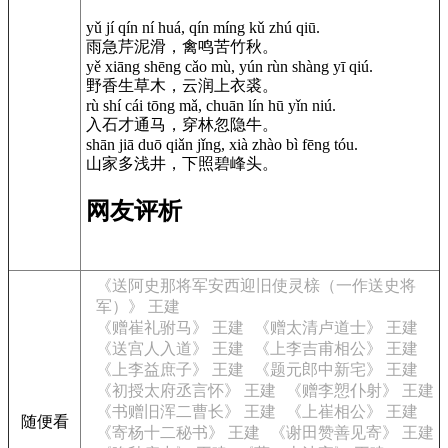
yǔ jí qín ní huá, qín míng kǔ zhú qiū.
雨急芹泥滑，禽鸣苦竹秋。
yě xiāng shēng cǎo mù, yún rùn shàng yī qiú.
野香生草木，云润上衣裘。
rù shí cái tōng mǎ, chuān lín hū yǐn niú.
入石才通马，穿林忽隐牛。
shān jiā duō qiǎn jǐng, xià zhào bì fēng tóu.
山家多浅井，下照碧峰头。
网友评析
《送阿史那将军安西迎旧使灵榇（一作送史将
军）》 王建
《赠崔礼驸马》 王建
《赠太清卢道士》 王建
《送宫人入道》 王建
《上李吉甫相公》 王建
《上李益庶子》 王建
《题元郎中新宅》 王建
《初授太府丞言怀》 王建
《赠李愬仆射》 王建
《书赠旧浑二曹长》 王建
《上崔相公》 王建
随便看
《寄杨十二秘书》 王建
《谢田赞善见寄》 王建