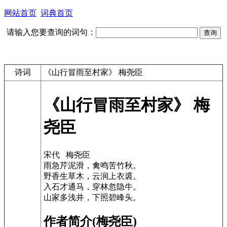
网站首页
词典首页
请输入您要查询的词句：
诗词
《山行冒雨至村家》 梅尧臣
《山行冒雨至村家》 梅
尧臣
宋代 梅尧臣
雨急芹泥滑，禽鸣苦竹秋。
野香生草木，云润上衣裘。
入石才通马，穿林忽隐牛。
山家多浅井，下照碧峰头。
作者简介(梅尧臣)