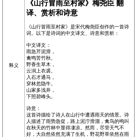
《山行冒雨至村家》梅尧臣 翻
译、赏析和诗意
《山行冒雨至村家》是宋代梅尧臣创作的一首诗
词。以下是诗词的中文译文、诗意和赏析：
中文译文：
雨急芹泥滑，
禽鸣苦竹秋。
野香生草木，
释义
云润上衣裘。
入石才通马，
穿林忽隐牛。
山家多浅井，
下照碧峰头。
诗意：
这首诗描绘了诗人在山行中遭遇雨天的情景。诗
人描述了雨势急促，路上泥泞滑溜，禽鸟的鸣叫
在秋天的竹林中显得凄凉。然而，尽管天气不
好，大自然依然充满了生机，野花野草依然在雨