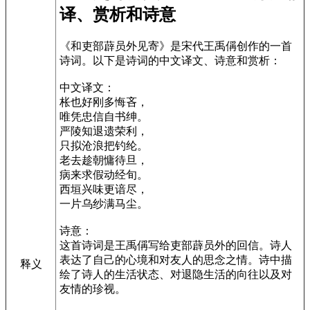
译、赏析和诗意
《和吏部薜员外见寄》是宋代王禹偁创作的一首
诗词。以下是诗词的中文译文、诗意和赏析：
中文译文：
枨也好刚多悔吝，
唯凭忠信自书绅。
严陵知退遗荣利，
只拟沧浪把钓纶。
老去趁朝慵待旦，
病来求假动经旬。
西垣兴味更谙尽，
一片乌纱满马尘。
诗意：
这首诗词是王禹偁写给吏部薜员外的回信。诗人
表达了自己的心境和对友人的思念之情。诗中描
释义
绘了诗人的生活状态、对退隐生活的向往以及对
友情的珍视。