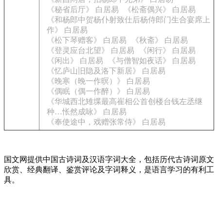
《秘省后厅》 白居易
《松斋偶兴》 白居易
《和杨郎中贺杨仆射致仕后杨侍郎门生合宴席上
作》 白居易
《松下琴赠客》 白居易
《秋斋》 白居易
《登灵应台北望》 白居易
《闲行》 白居易
《闲出》 白居易
《与僧智如夜话》 白居易
《忆庐山旧隐及洛下新居》 白居易
《晚寒（晚一作暝）》 白居易
《偶眠（偶一作醉）》 白居易
《华城西北雉堞最高崔相公首创楼台钱左丞继
种…怅然成咏》 白居易
《奉使途中，戏赠张常侍》 白居易
国文网提供中国古诗词及汉语字词大全，包括历代古诗词原文
欣赏、经典翻译、鉴赏评论及字词释义，是语言学习的有利工
具。