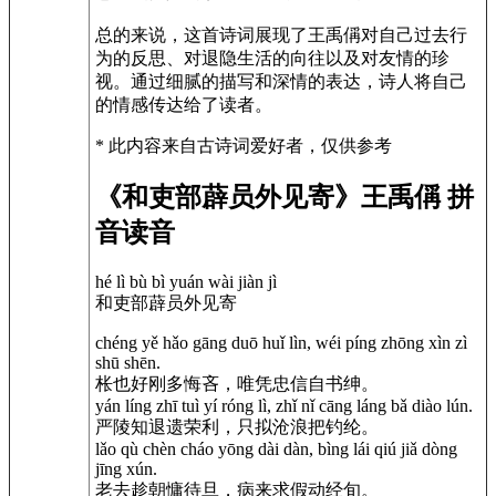
总的来说，这首诗词展现了王禹偁对自己过去行
为的反思、对退隐生活的向往以及对友情的珍
视。通过细腻的描写和深情的表达，诗人将自己
的情感传达给了读者。
* 此内容来自古诗词爱好者，仅供参考
《和吏部薜员外见寄》王禹偁 拼
音读音
hé lì bù bì yuán wài jiàn jì
和吏部薜员外见寄
chéng yě hǎo gāng duō huǐ lìn, wéi píng zhōng xìn zì
shū shēn.
枨也好刚多悔吝，唯凭忠信自书绅。
yán líng zhī tuì yí róng lì, zhǐ nǐ cāng láng bǎ diào lún.
严陵知退遗荣利，只拟沧浪把钓纶。
lǎo qù chèn cháo yōng dài dàn, bìng lái qiú jiǎ dòng
jīng xún.
老去趁朝慵待旦，病来求假动经旬。