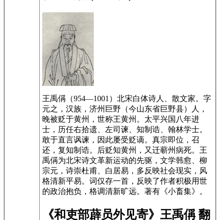
王禹偁（954—1001）北宋白体诗人、散文家。字
元之，汉族，济州巨野（今山东省巨野县）人，
晚被贬于黄州，世称王黄州。太平兴国八年进
士，历任右拾遗、左司谏、知制诰、翰林学士。
敢于直言讽谏，因此屡受贬谪。真宗即位，召
还，复知制诰。后贬知黄州，又迁蕲州病死。王
禹偁为北宋诗文革新运动的先驱，文学韩愈、柳
宗元，诗崇杜甫、白居易，多反映社会现实，风
格清新平易。词仅存一首，反映了作者积极用世
的政治抱负，格调清新旷远。著有《小畜集》。
《和吏部薜员外见寄》王禹偁 翻