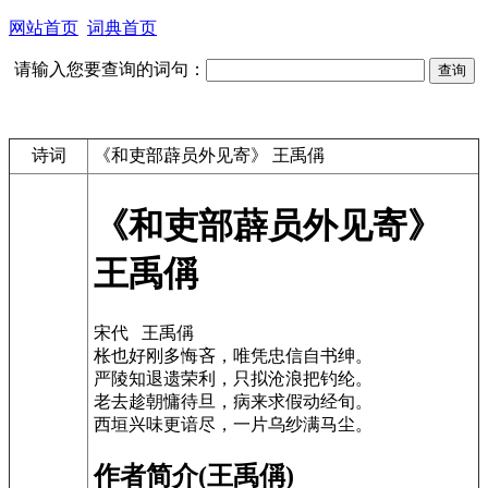
网站首页
词典首页
请输入您要查询的词句：
诗词
《和吏部薜员外见寄》 王禹偁
《和吏部薜员外见寄》
王禹偁
宋代 王禹偁
枨也好刚多悔吝，唯凭忠信自书绅。
严陵知退遗荣利，只拟沧浪把钓纶。
老去趁朝慵待旦，病来求假动经旬。
西垣兴味更谙尽，一片乌纱满马尘。
作者简介(王禹偁)