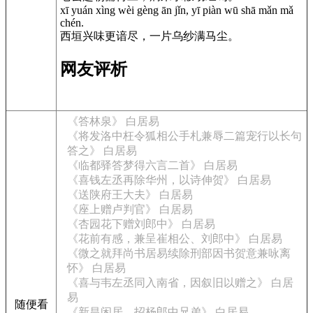
xī yuán xìng wèi gèng ān jǐn, yī piàn wū shā mǎn mǎ
chén.
西垣兴味更谙尽，一片乌纱满马尘。
网友评析
《答林泉》 白居易
《将发洛中枉令狐相公手札兼辱二篇宠行以长句
答之》 白居易
《临都驿答梦得六言二首》 白居易
《喜钱左丞再除华州，以诗伸贺》 白居易
《送陕府王大夫》 白居易
《座上赠卢判官》 白居易
《杏园花下赠刘郎中》 白居易
《花前有感，兼呈崔相公、刘郎中》 白居易
《微之就拜尚书居易续除刑部因书贺意兼咏离
怀》 白居易
《喜与韦左丞同入南省，因叙旧以赠之》 白居
易
随便看
《新昌闲居，招杨郎中兄弟》 白居易