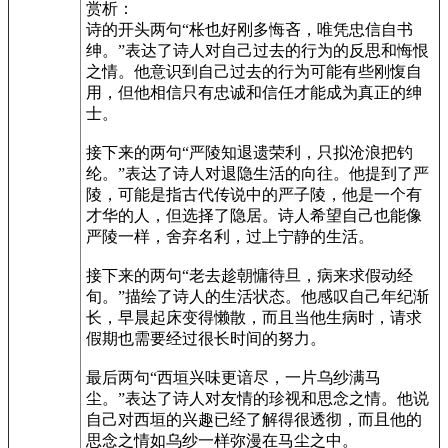
赏析：
诗的开头两句“枨也好刚多悔吝，唯凭忠信自书
绅。”表达了诗人对自己过去的行为的反思和悔恨
之情。他意识到自己过去的行为可能有些刚愎自
用，但他相信只有忠诚和信任才能成为真正的绅
士。
接下来的两句“严陵知退遗荣利，只拟沧浪把钓
纶。”表达了诗人对退隐生活的向往。他提到了严
陵，可能是指古代传说中的严子陵，他是一个有
才华的人，但选择了隐居。诗人希望自己也能像
严陵一样，舍弃名利，过上宁静的生活。
接下来的两句“老去趁朝慵待旦，病来求假动经
旬。”描绘了诗人的生活状态。他感叹自己年纪渐
长，早晨起床变得懒散，而且当他生病时，请求
假期也需要经过很长时间的努力。
最后两句“西垣兴味更谙尽，一片乌纱满马
尘。”表达了诗人对友情的珍视和思念之情。他说
自己对西垣的兴趣已经了解得很透彻，而且他的
思念之情如乌纱一样弥漫在马尘之中。