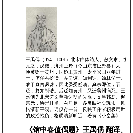
王禹偁（954—1001）北宋白体诗人、散文家。字
元之，汉族，济州巨野（今山东省巨野县）人，
晚被贬于黄州，世称王黄州。太平兴国八年进
士，历任右拾遗、左司谏、知制诰、翰林学士。
敢于直言讽谏，因此屡受贬谪。真宗即位，召
还，复知制诰。后贬知黄州，又迁蕲州病死。王
禹偁为北宋诗文革新运动的先驱，文学韩愈、柳
宗元，诗崇杜甫、白居易，多反映社会现实，风
格清新平易。词仅存一首，反映了作者积极用世
的政治抱负，格调清新旷远。著有《小畜集》。
《馆中春值偶题》王禹偁 翻译、