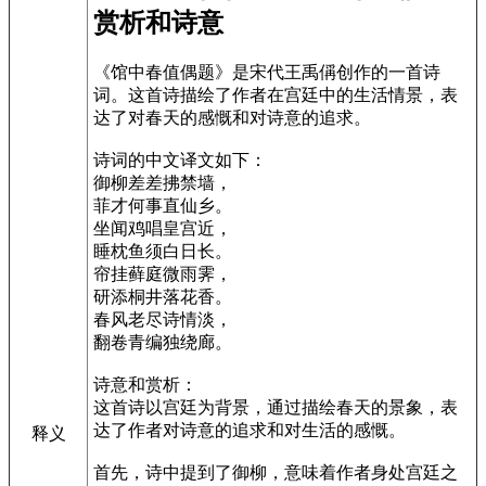
赏析和诗意
《馆中春值偶题》是宋代王禹偁创作的一首诗
词。这首诗描绘了作者在宫廷中的生活情景，表
达了对春天的感慨和对诗意的追求。
诗词的中文译文如下：
御柳差差拂禁墙，
菲才何事直仙乡。
坐闻鸡唱皇宫近，
睡枕鱼须白日长。
帘挂藓庭微雨霁，
研添桐井落花香。
春风老尽诗情淡，
翻卷青编独绕廊。
诗意和赏析：
这首诗以宫廷为背景，通过描绘春天的景象，表
达了作者对诗意的追求和对生活的感慨。
释义
首先，诗中提到了御柳，意味着作者身处宫廷之