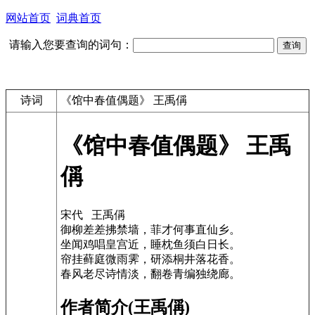
网站首页
词典首页
请输入您要查询的词句：
诗词
《馆中春值偶题》 王禹偁
《馆中春值偶题》 王禹
偁
宋代 王禹偁
御柳差差拂禁墙，菲才何事直仙乡。
坐闻鸡唱皇宫近，睡枕鱼须白日长。
帘挂藓庭微雨霁，研添桐井落花香。
春风老尽诗情淡，翻卷青编独绕廊。
作者简介(王禹偁)