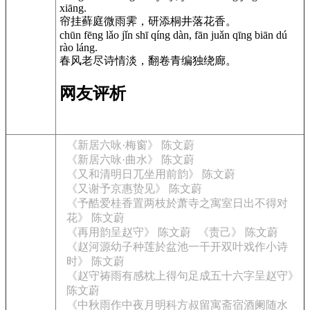
xiāng.
帘挂藓庭微雨霁，研添桐井落花香。
chūn fēng lǎo jǐn shī qíng dàn, fān juǎn qīng biān dú
rào láng.
春风老尽诗情淡，翻卷青编独绕廊。
网友评析
《新居六咏·梅窗》 陈文蔚
《新居六咏·曲水》 陈文蔚
《又和清明日兀坐用前韵》 陈文蔚
《又谢予京惠贽见》 陈文蔚
《予酷爱桂香置两枝於萧寺之寓室日出不得对
花》 陈文蔚
《再用韵呈赵守》 陈文蔚
《责己》 陈文蔚
《赵河源幼子种莲於盆池一干开双叶戏作小诗
时》 陈文蔚
《赵守祷雨有感枕上得句足成五十六字呈赵守》
陈文蔚
《中秋雨作中夜月明科方叔留寓斋宿酒阑随水