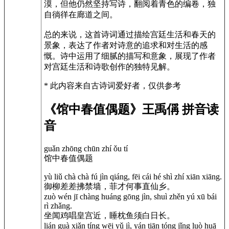
漠，但他仍然坚持写诗，翻阅着青色的编卷，独
自徜徉在廊道之间。
总的来说，这首诗词通过描绘宫廷生活和春天的
景象，表达了作者对诗意的追求和对生活的感
慨。诗中运用了细腻的描写和意象，展现了作者
对宫廷生活和诗歌创作的独特见解。
* 此内容来自古诗词爱好者，仅供参考
《馆中春值偶题》王禹偁 拼音读
音
guǎn zhōng chūn zhí ǒu tí
馆中春值偶题
yù liǔ chà chà fú jìn qiáng, fēi cái hé shì zhí xiān xiāng.
御柳差差拂禁墙，菲才何事直仙乡。
zuò wén jī chàng huáng gōng jìn, shuì zhěn yú xū bái
rì zhǎng.
坐闻鸡唱皇宫近，睡枕鱼须白日长。
lián guà xiǎn tíng wēi yǔ jì, yán tiān tóng jǐng luò huā