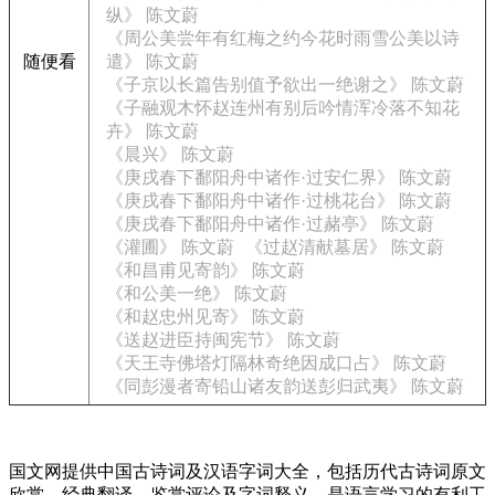
纵》 陈文蔚
《周公美尝年有红梅之约今花时雨雪公美以诗
随便看
遣》 陈文蔚
《子京以长篇告别值予欲出一绝谢之》 陈文蔚
《子融观木怀赵连州有别后吟情浑冷落不知花
卉》 陈文蔚
《晨兴》 陈文蔚
《庚戌春下鄱阳舟中诸作·过安仁界》 陈文蔚
《庚戌春下鄱阳舟中诸作·过桃花台》 陈文蔚
《庚戌春下鄱阳舟中诸作·过赭亭》 陈文蔚
《灌圃》 陈文蔚
《过赵清献墓居》 陈文蔚
《和昌甫见寄韵》 陈文蔚
《和公美一绝》 陈文蔚
《和赵忠州见寄》 陈文蔚
《送赵进臣持闽宪节》 陈文蔚
《天王寺佛塔灯隔林奇绝因成口占》 陈文蔚
《同彭漫者寄铅山诸友韵送彭归武夷》 陈文蔚
国文网提供中国古诗词及汉语字词大全，包括历代古诗词原文
欣赏、经典翻译、鉴赏评论及字词释义，是语言学习的有利工