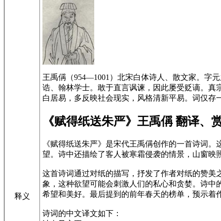
王禹偁（954—1001）北宋白体诗人、散文家
诰、翰林学士。敢于直言讽谏，因此屡受贬谪。真
白居易，多反映社会现实，风格清新平易。词仅存
《赋得纸送朱严》王禹偁 翻译、
《赋得纸送朱严》是宋代王禹偁创作的一首诗词。
望。诗中还描绘了客人被寒霜侵袭的情景，山窗映
这首诗词通过对纸的描写，抒发了作者对纸的赞美
象，这种欲望可能会刺激人们的私心和贪婪。诗中
希望和美好。最后提到的前年春天的榜单，预示着
释义
诗词的中文译文如下：