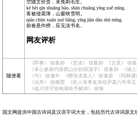
空随文价贵，未免刺毛生。
kè bèi qīn shuāng báo, shān chuāng yìng xuě míng.
客被侵霜薄，山窗映雪明。
qián chūn xuán zuò bǎng, yīng jiàn dàn shū míng.
前春悬作榜，应见淡书名。
网友评析
《即事》 徐集孙
《坚冰》 徐集孙
《古意》 徐
《本心参政约游西山分韵得顶字》 徐集孙
《城上
随便看
《句》 徐逢年
《赠张淡道人》 徐逢原
《同林逋
《泊舟》 徐横槊
《邑人张孝友亲殁庐墓六年有五
《临川洪守游南湖命予赋诗》 徐恢
国文网提供中国古诗词及汉语字词大全，包括历代古诗词原文