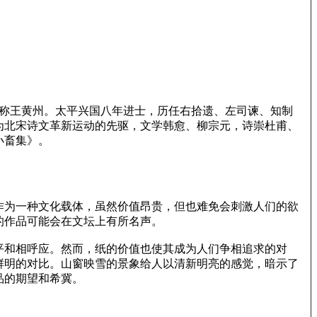
，世称王黄州。太平兴国八年进士，历任右拾遗、左司谏、知制
为北宋诗文革新运动的先驱，文学韩愈、柳宗元，诗崇杜甫、
小畜集》。
作为一种文化载体，虽然价值昂贵，但也难免会刺激人们的欲
的作品可能会在文坛上有所名声。
平和相呼应。然而，纸的价值也使其成为人们争相追求的对
鲜明的对比。山窗映雪的景象给人以清新明亮的感觉，暗示了
品的期望和希冀。