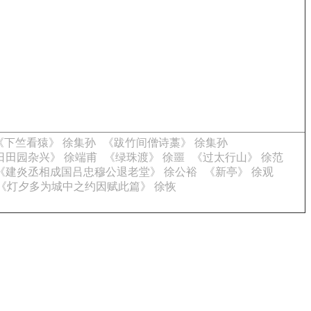
《下竺看猿》 徐集孙
《跋竹间僧诗藁》 徐集孙
日田园杂兴》 徐端甫
《绿珠渡》 徐噩
《过太行山》 徐范
《建炎丞相成国吕忠穆公退老堂》 徐公裕
《新亭》 徐观
《灯夕多为城中之约因赋此篇》 徐恢
。