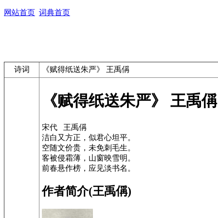
网站首页
词典首页
诗词
《赋得纸送朱严》 王禹偁
《赋得纸送朱严》 王禹偁
宋代 王禹偁
洁白又方正，似君心坦平。
空随文价贵，未免刺毛生。
客被侵霜薄，山窗映雪明。
前春悬作榜，应见淡书名。
作者简介(王禹偁)