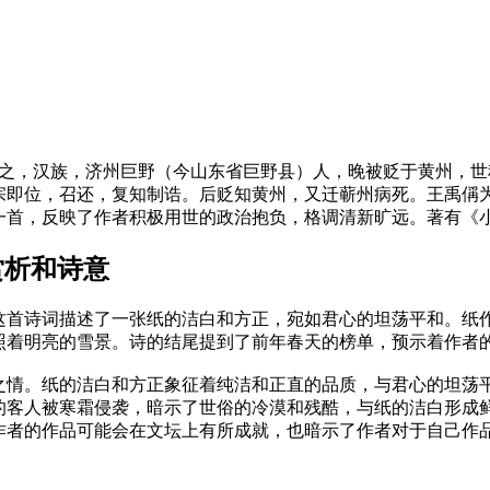
。字元之，汉族，济州巨野（今山东省巨野县）人，晚被贬于黄州
宗即位，召还，复知制诰。后贬知黄州，又迁蕲州病死。王禹偁
一首，反映了作者积极用世的政治抱负，格调清新旷远。著有《
赏析和诗意
这首诗词描述了一张纸的洁白和方正，宛如君心的坦荡平和。纸
照着明亮的雪景。诗的结尾提到了前年春天的榜单，预示着作者
之情。纸的洁白和方正象征着纯洁和正直的品质，与君心的坦荡
的客人被寒霜侵袭，暗示了世俗的冷漠和残酷，与纸的洁白形成
作者的作品可能会在文坛上有所成就，也暗示了作者对于自己作