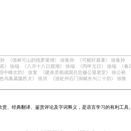
集孙
《借林可山韵饯萝屋僧》 徐集孙
《可赋轩避暑》 徐集孙
谣》 徐端
《八月十八日观潮》 徐端
《丙申元日》 徐端
《春
宿中峰次韵》 徐复
《建炎丞相成国吕忠穆公退老堂》 徐公裕
色鸟集墓陇邑大》 徐洪
《游处州石门洞赋长句二十韵》 徐恢
欣赏、经典翻译、鉴赏评论及字词释义，是语言学习的有利工具