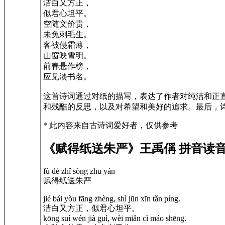
洁白又方正，
似君心坦平。
空随文价贵，
未免刺毛生。
客被侵霜薄，
山窗映雪明。
前春悬作榜，
应见淡书名。
这首诗词通过对纸的描写，表达了作者对纯洁和正
和残酷的反思，以及对希望和美好的追求。最后，
* 此内容来自古诗词爱好者，仅供参考
《赋得纸送朱严》王禹偁 拼音读
fù dé zhǐ sòng zhū yán
赋得纸送朱严
jié bái yòu fāng zhèng, shì jūn xīn tǎn píng.
洁白又方正，似君心坦平。
kōng suí wén jià guì, wèi miǎn cì máo shēng.