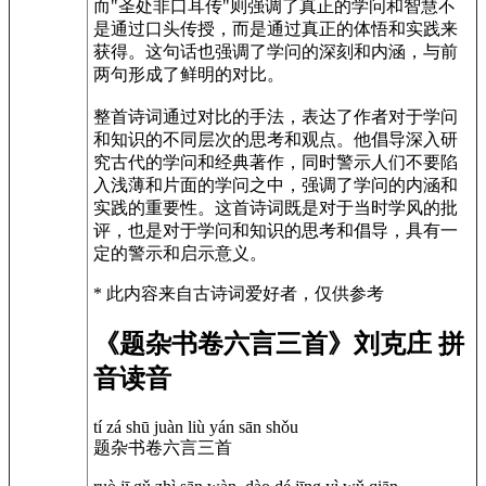
而"圣处非口耳传"则强调了真正的学问和智慧不
是通过口头传授，而是通过真正的体悟和实践来
获得。这句话也强调了学问的深刻和内涵，与前
两句形成了鲜明的对比。
整首诗词通过对比的手法，表达了作者对于学问
和知识的不同层次的思考和观点。他倡导深入研
究古代的学问和经典著作，同时警示人们不要陷
入浅薄和片面的学问之中，强调了学问的内涵和
实践的重要性。这首诗词既是对于当时学风的批
评，也是对于学问和知识的思考和倡导，具有一
定的警示和启示意义。
* 此内容来自古诗词爱好者，仅供参考
《题杂书卷六言三首》刘克庄 拼
音读音
tí zá shū juàn liù yán sān shǒu
题杂书卷六言三首