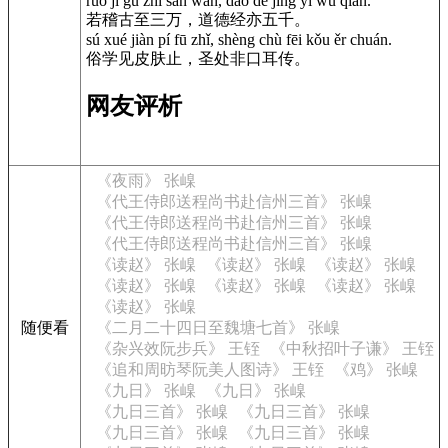
ruò jī gǔ zhì sān wàn, dào dé jīng yì wǔ qiān.
若稽古至三万，道德经亦五千。
sú xué jiàn pí fū zhǐ, shèng chù fēi kǒu ěr chuán.
俗学见皮肤止，圣处非口耳传。
网友评析
《夜雨》 张嵲
《代王侍郎送程尚书赴信州三首》 张嵲
《代王侍郎送程尚书赴信州三首》 张嵲
《代王侍郎送程尚书赴信州三首》 张嵲
《读赵》 张嵲
《读赵》 张嵲
《读赵》 张嵲
《读赵》 张嵲
《读赵》 张嵲
《读赵》 张嵲
《读赵》 张嵲
随便看
《二月二十四日至魏塘七首》 张嵲
《杂兴效阮步兵》 王铚
《中秋招叶子谦》 王铚
《追和周昉琴阮美人图诗》 王铚
《鸡》 张嵲
《九日》 张嵲
《九日》 张嵲
《九日三首》 张嵲
《九日三首》 张嵲
《九日三首》 张嵲
《九日三首》 张嵲