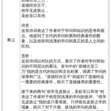
若稽古至三万，
道德经亦五千。
俗学见皮肤止，
圣处非口耳传。
诗意：
这首诗词表达了作者对于学问和知识的思考和观
点。他提到了古代的学问积累和经典著作的数
释义
量，以及俗世间浅薄的学问和真正的圣人之间的
区别。
赏析：
这首诗词以对比的方式，展示了作者对学问和知
识的不同层次的看法。首句中的"若稽古至三
万"指的是古代的知识和文化积累，强调了学问的
深厚和广泛。"道德经亦五千"则提到了道德经这
一重要的经典著作，暗示了道德修养的重要性。
接下来的两句"俗学见皮肤止，圣处非口耳传"则
表达了作者对于俗世间浅薄的学问的批评。"俗学
见皮肤止"指的是只看表面、只停留在皮肤之学的
现象，暗示了对于片面、肤浅的学问的质疑。