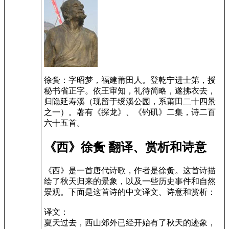
徐夤：字昭梦，福建莆田人。登乾宁进士第，授
秘书省正字。依王审知，礼待简略，遂拂衣去，
归隐延寿溪（现留于绶溪公园，系莆田二十四景
之一）。著有《探龙》、《钓矶》二集，诗二百
六十五首。
《西》徐夤 翻译、赏析和诗意
《西》是一首唐代诗歌，作者是徐夤。这首诗描
绘了秋天归来的景象，以及一些历史事件和自然
景观。下面是这首诗的中文译文、诗意和赏析：
译文：
夏天过去，西山郊外已经开始有了秋天的迹象，