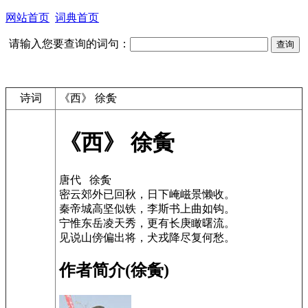
网站首页
词典首页
请输入您要查询的词句：
诗词
《西》 徐夤
《西》 徐夤
唐代 徐夤
密云郊外已回秋，日下崦嵫景懒收。
秦帝城高坚似铁，李斯书上曲如钩。
宁惟东岳凌天秀，更有长庚瞰曙流。
见说山傍偏出将，犬戎降尽复何愁。
作者简介(徐夤)