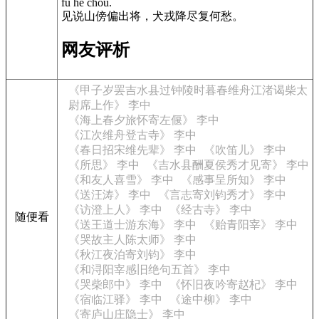
fù hé chóu.
见说山傍偏出将，犬戎降尽复何愁。
网友评析
《甲子岁罢吉水县过钟陵时暮春维舟江渚谒柴太
尉席上作》 李中
《海上春夕旅怀寄左偃》 李中
《江次维舟登古寺》 李中
《春日招宋维先辈》 李中
《吹笛儿》 李中
《所思》 李中
《吉水县酬夏侯秀才见寄》 李中
《和友人喜雪》 李中
《感事呈所知》 李中
《送汪涛》 李中
《言志寄刘钧秀才》 李中
《访澄上人》 李中
《经古寺》 李中
随便看
《送王道士游东海》 李中
《贻青阳宰》 李中
《哭故主人陈太师》 李中
《秋江夜泊寄刘钧》 李中
《和浔阳宰感旧绝句五首》 李中
《哭柴郎中》 李中
《怀旧夜吟寄赵杞》 李中
《宿临江驿》 李中
《途中柳》 李中
《寄庐山庄隐士》 李中