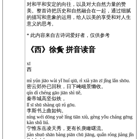
对和平和安定的向往，以及对大自然力量的赞
美。整首诗把历史和自然融合在一起，通过细腻
的描写和意象的运用，给人以美的享受和对人生
意义的思考。
* 此内容来自古诗词爱好者，仅供参考
《西》徐夤 拼音读音
xī
西
mì yún jiāo wài yǐ huí qiū, rì xià yān zī jǐng lǎn shōu.
密云郊外已回秋，日下崦嵫景懒收。
qín dì chéng gāo jiān shì tiě,
秦帝城高坚似铁，
lǐ sī shū shàng qū rú gōu.
李斯书上曲如钩。
níng wéi dōng yuè líng tiān xiù, gèng yǒu cháng gēng
kàn shǔ liú.
宁惟东岳凌天秀，更有长庚瞰曙流。
jiàn shuō shān bàng piān chū jiāng, quǎn róng jiàng jǐn