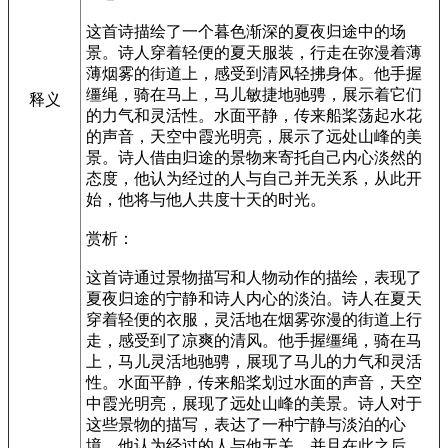
这首诗描绘了一个暮色渐深的夏夜归途中的场
景。诗人穿着轻便的夏天服装，行走在弥漫着薄
薄烟雾的街道上，感受到清风轻拂身体。他手握
缰绳，骑在马上，马儿敏捷地驰骋，展示着它们
释义
的力气和灵活性。水面平静，传来船桨荡起水花
的声音，天空中霞光明亮，展示了远处山峰的美
景。诗人借由归途的景物来寄托自己内心淡然的
态度，他认为经过的人与自己并无关系，从此开
始，他将与他人共度十天的时光。
赏析：
这首诗通过景物描写和人物动作的描绘，表现了
夏夜归途的宁静和诗人内心的淡泊。诗人在夏天
穿着轻便的衣服，灵活地在烟雾弥漫的街道上行
走，感受到了凉爽的清风。他手握缰绳，骑在马
上，马儿灵活地驰骋，展现了马儿的力气和灵活
性。水面平静，传来船桨划过水面的声音，天空
中霞光明亮，展现了远处山峰的美景。诗人对于
这些景物的描写，表达了一种宁静与淡泊的心
境。他认为经过的人与他无关，并且在此之后，