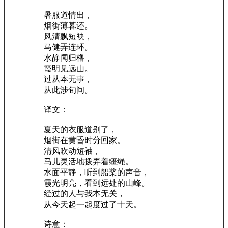
暑服道情出，
烟街薄暮还。
风清飘短袂，
马健弄连环。
水静闻归橹，
霞明见远山。
过从本无事，
从此涉旬间。
译文：
夏天的衣服道别了，
烟街在黄昏时分回家。
清风吹动短袖，
马儿灵活地拨弄着缰绳。
水面平静，听到船桨的声音，
霞光明亮，看到远处的山峰。
经过的人与我本无关，
从今天起一起度过了十天。
诗意：