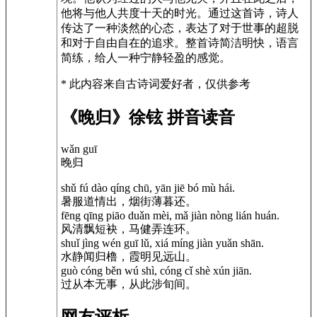
他将与他人共度十天的时光。通过这首诗，诗人
传达了一种淡然的心态，表达了对于世事的超脱
和对于自由自在的追求。整首诗简洁明快，语言
简练，给人一种宁静轻盈的感觉。
* 此内容来自古诗词爱好者，仅供参考
《晚归》徐铉 拼音读音
wǎn guī
晚归
shǔ fú dào qíng chū, yān jiē bó mù hái.
暑服道情出，烟街薄暮还。
fēng qīng piāo duǎn mèi, mǎ jiàn nòng lián huán.
风清飘短袂，马健弄连环。
shuǐ jìng wén guī lǔ, xiá míng jiàn yuǎn shān.
水静闻归橹，霞明见远山。
guò cóng běn wú shì, cóng cǐ shè xún jiān.
过从本无事，从此涉旬间。