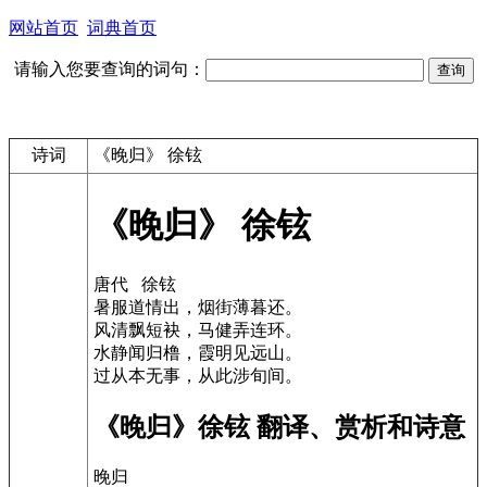
网站首页
词典首页
请输入您要查询的词句：
诗词
《晚归》 徐铉
《晚归》 徐铉
唐代 徐铉
暑服道情出，烟街薄暮还。
风清飘短袂，马健弄连环。
水静闻归橹，霞明见远山。
过从本无事，从此涉旬间。
《晚归》徐铉 翻译、赏析和诗意
晚归