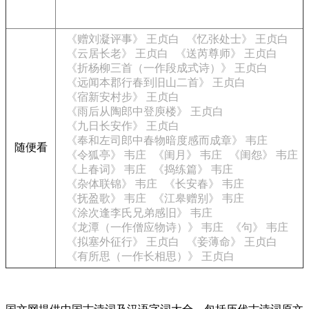
《赠刘凝评事》 王贞白
《忆张处士》 王贞白
《云居长老》 王贞白
《送芮尊师》 王贞白
《折杨柳三首（一作段成式诗）》 王贞白
《远闻本郡行春到旧山二首》 王贞白
《宿新安村步》 王贞白
《雨后从陶郎中登庾楼》 王贞白
《九日长安作》 王贞白
《奉和左司郎中春物暗度感而成章》 韦庄
随便看
《令狐亭》 韦庄
《闺月》 韦庄
《闺怨》 韦庄
《上春词》 韦庄
《捣练篇》 韦庄
《杂体联锦》 韦庄
《长安春》 韦庄
《抚盈歌》 韦庄
《江皋赠别》 韦庄
《涂次逢李氏兄弟感旧》 韦庄
《龙潭（一作僧应物诗）》 韦庄
《句》 韦庄
《拟塞外征行》 王贞白
《妾薄命》 王贞白
《有所思（一作长相思）》 王贞白