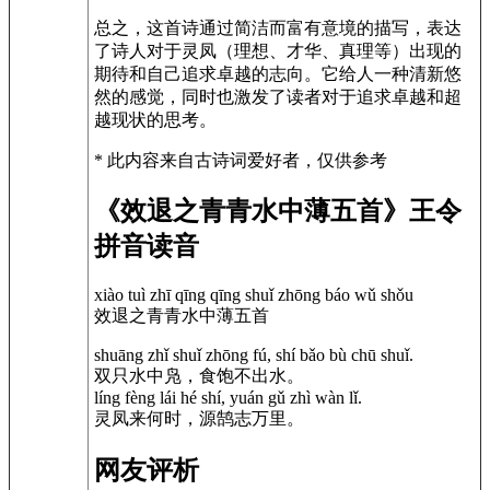
总之，这首诗通过简洁而富有意境的描写，表达
了诗人对于灵凤（理想、才华、真理等）出现的
期待和自己追求卓越的志向。它给人一种清新悠
然的感觉，同时也激发了读者对于追求卓越和超
越现状的思考。
* 此内容来自古诗词爱好者，仅供参考
《效退之青青水中薄五首》王令
拼音读音
xiào tuì zhī qīng qīng shuǐ zhōng báo wǔ shǒu
效退之青青水中薄五首
shuāng zhǐ shuǐ zhōng fú, shí bǎo bù chū shuǐ.
双只水中凫，食饱不出水。
líng fèng lái hé shí, yuán gǔ zhì wàn lǐ.
灵凤来何时，源鹄志万里。
网友评析