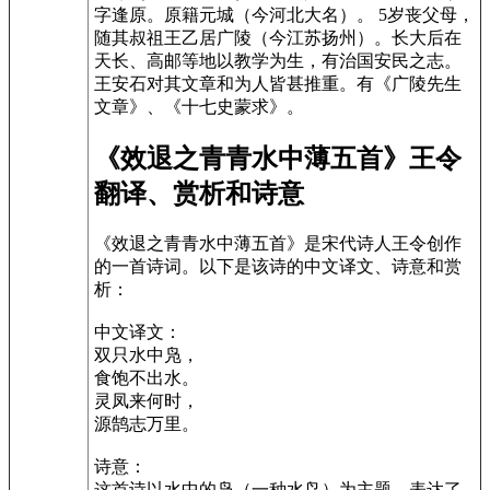
字逢原。原籍元城（今河北大名）。 5岁丧父母，
随其叔祖王乙居广陵（今江苏扬州）。长大后在
天长、高邮等地以教学为生，有治国安民之志。
王安石对其文章和为人皆甚推重。有《广陵先生
文章》、《十七史蒙求》。
《效退之青青水中薄五首》王令
翻译、赏析和诗意
《效退之青青水中薄五首》是宋代诗人王令创作
的一首诗词。以下是该诗的中文译文、诗意和赏
析：
中文译文：
双只水中凫，
食饱不出水。
灵凤来何时，
源鹄志万里。
诗意：
这首诗以水中的凫（一种水鸟）为主题，表达了