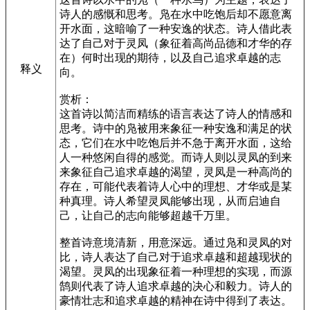
诗人的感慨和思考。凫在水中吃饱后却不愿意离
开水面，这暗喻了一种安逸的状态。诗人借此表
达了自己对于灵凤（象征着高尚品德和才华的存
在）何时出现的期待，以及自己追求卓越的志
释义
向。
赏析：
这首诗以简洁而精练的语言表达了诗人的情感和
思考。诗中的凫被用来象征一种安逸和满足的状
态，它们在水中吃饱后并不急于离开水面，这给
人一种悠闲自得的感觉。而诗人则以灵凤的到来
来象征自己追求卓越的渴望，灵凤是一种高尚的
存在，可能代表着诗人心中的理想、才华或是某
种真理。诗人希望灵凤能够出现，从而启迪自
己，让自己的志向能够超越千万里。
整首诗意境清新，用意深远。通过凫和灵凤的对
比，诗人表达了自己对于追求卓越和超越现状的
渴望。灵凤的出现象征着一种理想的实现，而源
鹄则代表了诗人追求卓越的决心和毅力。诗人的
豪情壮志和追求卓越的精神在诗中得到了表达。