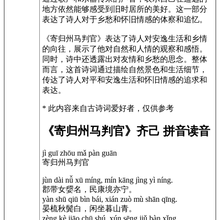
地方依然能够感受到旧时居所的美好。这一部分
表达了诗人对于乡愁和怀旧情感的体察和追忆。
《寄归州马判官》表达了诗人对安逸生活和乡情
的向往，展示了他对自然和人情的观察和感悟。
同时，诗中还透露出对友情和乡愁的思念。整体
而言，这首诗词通过描绘自然景色和生活细节，
传达了诗人对平和安逸生活和怀旧情感的追求和
表达。
* 此内容来自古诗词爱好者，仅供参考
《寄归州马判官》齐己 拼音读音
jì guī zhōu mǎ pàn guān
寄归州马判官
jùn dài nǚ xū míng, mín kāng jìng yì níng.
郡带女媭名，民康境亦宁。
yàn shū qiū bìn bái, xián zuò mù shān qīng.
晏梳秋鬓白，闲坐暮山青。
zèng kè jiāo chū shú, xún sēng jiǔ bàn xǐng.