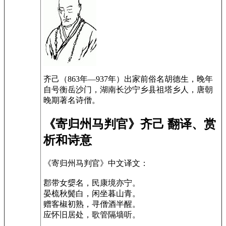
齐己（863年—937年）出家前俗名胡德生，晚年
自号衡岳沙门，湖南长沙宁乡县祖塔乡人，唐朝
晚期著名诗僧。
《寄归州马判官》齐己 翻译、赏
析和诗意
《寄归州马判官》中文译文：
郡带女媭名，民康境亦宁。
晏梳秋鬓白，闲坐暮山青。
赠客椒初熟，寻僧酒半醒。
应怀旧居处，歌管隔墙听。