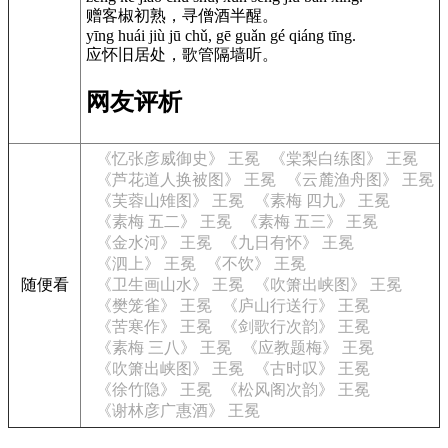
赠客椒初熟，寻僧酒半醒。
yīng huái jiù jū chǔ, gē guǎn gé qiáng tīng.
应怀旧居处，歌管隔墙听。
网友评析
《忆张彦威御史》 王冕
《棠梨白练图》 王冕
《芦花道人换被图》 王冕
《云麓渔舟图》 王冕
《芙蓉山雉图》 王冕
《素梅 四九》 王冕
《素梅 五二》 王冕
《素梅 五三》 王冕
《金水河》 王冕
《九日有怀》 王冕
《泗上》 王冕
《不饮》 王冕
随便看
《卫生画山水》 王冕
《吹箫出峡图》 王冕
《樊笼雀》 王冕
《庐山行送行》 王冕
《苦寒作》 王冕
《剑歌行次韵》 王冕
《素梅 三八》 王冕
《应教题梅》 王冕
《吹箫出峡图》 王冕
《古时叹》 王冕
《徐竹隐》 王冕
《松风阁次韵》 王冕
《谢林彦广惠酒》 王冕