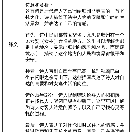
诗意和赏析：
这首诗是唐代诗人齐己写给归州马判官的一首寄
托之作。诗人描绘了诗中人物的安稳和宁静的生
活景象，并表达了自己的情感。
首先，诗中提到郡带女媭名，意思是归州有一个
以女媭（女巫）命名的地方。这里可以理解为郡
释义
带上的地名，显示出归州的风景和名号。而民康
境亦宁，描绘了这个地方的人民和境界都很平和
安宁。
接着，诗人写到自己年事已高，梳理秋鬓已白，
坐在闲暇之余青山下。这些描写表达了诗人对自
然的喜爱和对安逸生活的向往。
诗的后半部分，诗人提到赠送给客人的椒初熟，
正在找僧人，喝酒已经有些醒了。这里可以理解
为诗人对客人诗意的赠予，以及自己寻找心灵寄
托的过程。
最后，诗人表达了对怀念旧时居住地的情感，并
通过歌声和乐器传来的声音，表示自己在遥远的