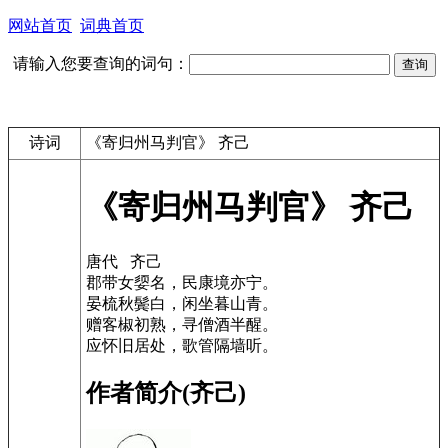
网站首页
词典首页
请输入您要查询的词句：
诗词
《寄归州马判官》 齐己
《寄归州马判官》 齐己
唐代 齐己
郡带女媭名，民康境亦宁。
晏梳秋鬓白，闲坐暮山青。
赠客椒初熟，寻僧酒半醒。
应怀旧居处，歌管隔墙听。
作者简介(齐己)