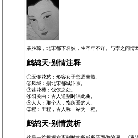
聂胜琼，北宋都下名妓，生卒年不详。与李之问情
鹧鸪天·别情注释
①玉惨花愁：形容女子愁眉苦脸。
②凤城：指北宋都城汴京。
③莲花楼：饯饮之处。
④阳关曲：古人送别时唱此曲。
⑤人人：那个人，指所爱的人。
⑥程：里程，古人称一站为一程。
鹧鸪天·别情赏析
这是一首根据在离别时的所感所受而做的词。《青