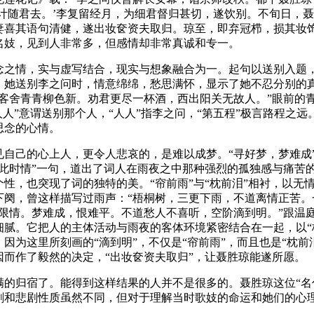
计随君去。’李复留经月，为细君督归甚切，遂饮别。不旬日，
妻喜其语句清健，遂出妆奁资夫取归。琼至，即弃冠栉，损其妆
名妓，见到人非常多，但感情却非常真诚和专一。
情，实与虚写结合，现实与想象融合为一。起句以送别入题，“玉惨
，她送别李之问时，情意绵绵，愁思满怀，显示了她不忍分别的
客舍青青柳色新。劝君更尽一杯酒，西出阳关无故人。”眼前的
人人”意谓送别那个人，“人人”指李之问，“第五程”极言路程之
思念的心情。
见自己的心上人，更令人悲哀的，是难以成梦。“寻好梦，梦难成
此时情”一句，道出了词人在雨夜之中那种强烈的孤独感与痛苦的
性，也突现了词的独特的美。“帘前雨”与“枕前泪”相衬，以无
阕，曾这样描写过雨声：“梧桐树，三更下雨，不道离情正苦。
无限情。梦难成，恨难平。不道愁人不喜听，空阶滴到明。”跟温
腻。它把人的主体活动与雨夜的客体环境紧密结合在一起，以“枕
因为这里所刻画的“滴到明”，不仅是“帘前雨”，而且也是“枕前
而作了毅然的决定，“出妆奁资夫取归”，让聂胜琼能遂所愿。
满的归宿了。能得到这样结果的人并不是很多的。聂胜琼这位“名
剧和悲剧性质虽然不同，但对于理解当时歌妓的命运和她们的心