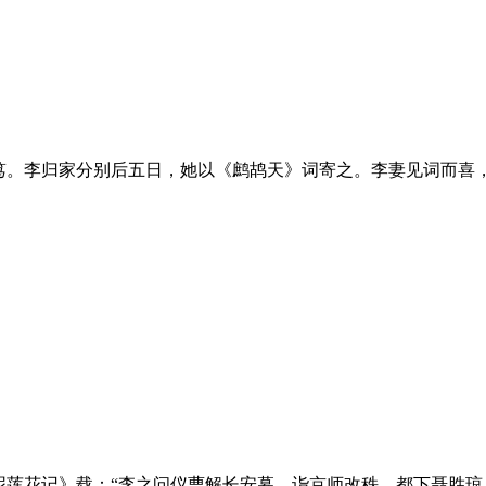
笃。李归家分别后五日，她以《鹧鸪天》词寄之。李妻见词而喜
泥莲花记》载：“李之问仪曹解长安幕，诣京师改秩。都下聂胜