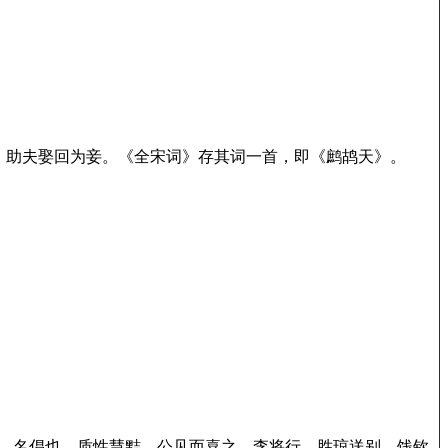
，助夫娶回为妾。《全宋词》存其词一首，即《鹧鸪天》。
琼，名倡也，质性慧黠，公见而喜之。李将行，胜琼送别，饯钦