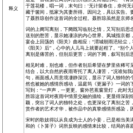
于莲花楼，唱一词，末句曰：‘无计留春住，奈何无
释义
藏于箧间，抵家为其妻所得。因问之，具以实告。
了聂胜琼创作这首词的全过程。聂胜琼虽然是京师
词的上阕写离别，下阕既写临别之情，又写别后思念之
送别的愁苦，显示她凄凉的内心世界。凤城指京都
宴会上回荡的《阳关》曲相应：“渭城朝雨浥轻尘，
《阳关》后”，心中的人儿马上就要起程了。“别个
离别是痛苦的，但别后更苦；词的下阕，叙写别后
相见时难，别也难，但作者别后希望在梦里依稀可
结合，以大自然的夜雨寄托了离人凄苦，“况谁知我
句，画面感人而意境凄静深沉，显示了词人独特的个
然也被她的感情所感动，温庭筠《更漏子》一词的下
写到：“一声声，一更更。窗外芭蕉窗里灯，此时
胜琼这首词对夜雨中情景交融的描绘，更显得深刻细
颖，突出了词人的独特之处，也更深化了离别之苦，
赏作者的艺术才华，被作品中的真挚感情所感染，因
宋时的歌妓得以从良成为士人的小妾，已是相当美
和的《卜算子》词所反映的感情来比较，结局的喜