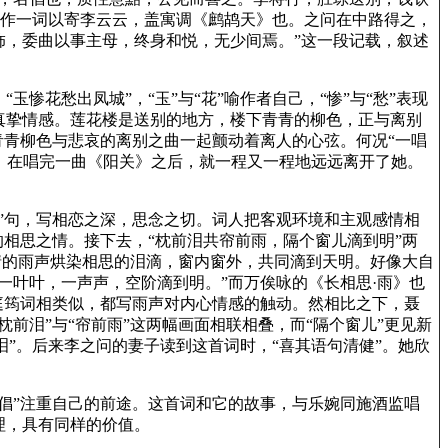
聂作一词以寄李云云，盖寓调《鹧鸪天》也。之问在中路得之，
饰，委曲以事主母，终身和悦，无少间焉。”这一段记载，叙述
花愁出凤城”，“玉”与“花”喻作者自己，“惨”与“愁”表现
真挚情感。莲花楼是送别的地方，楼下青青的柳色，正与离别
青青柳色与悲哀的离别之曲一起颤动着离人的心弦。何况“一唱
远。在唱完一曲《阳关》之后，就一程又一程地远远离开了她。
”句，写相恋之深，思念之切。词人把客观环境和主观感情相
相思之情。接下去，“枕前泪共帘前雨，隔个窗儿滴到明”两
情的雨声烘染相思的泪滴，窗内窗外，共同滴到天明。好像大自
一叶叶，一声声，空阶滴到明。”而万俟咏的《长相思·雨》也
庭筠词相类似，都写雨声对内心情感的触动。然相比之下，聂
前泪”与“帘前雨”这两幅画面相联相叠，而“隔个窗儿”更见新
泪”。后来李之问的妻子读到这首词时，“喜其语句清健”。她欣
倡”注重自己的前途。这首词和它的故事，与乐婉同施酒监唱
理，具有同样的价值。