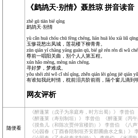
《鹧鸪天·别情》聂胜琼 拼音读音
zhè gū tiān bié qíng
鹧鸪天·别情
yù cǎn huā chóu chū fèng chéng, lián huā lóu xià liǔ qīng
玉惨花愁出凤城，莲花楼下柳青青。
zūn qián yí chàng yáng guān qū, bié gè rén rén dì wǔ ch
尊前一唱阳关曲，别个人人第五程。
xún hǎo mèng, mèng nán chéng.
寻好梦，梦难成。
yǒu shéi zhī wǒ cǐ shí qíng, zhěn qián lèi gòng jiē qián y
有谁知我此时情，枕前泪共阶前雨，隔个窗儿滴到
网友评析
《醉蓬莱（戊子为亲庭寿，时方出蜀）》 李曾伯
《醉蓬莱（寿别制垣）》 李曾伯
《醉蓬莱（丙午
《摸鱼儿（和陈次贾仲宣楼韵）》 李曾伯
《八声
随便看
《沁园春（丁酉春陪制垣齐安郡圃曲水之集）》 
《沁园春（乙未代寿尤制帅）》 李曾伯
《水调歌