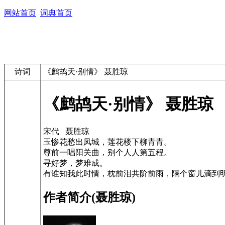
网站首页
词典首页
诗词
《鹧鸪天·别情》 聂胜琼
《鹧鸪天·别情》 聂胜琼
宋代 聂胜琼
玉惨花愁出凤城，莲花楼下柳青青。
尊前一唱阳关曲，别个人人第五程。
寻好梦，梦难成。
有谁知我此时情，枕前泪共阶前雨，隔个窗儿滴到
作者简介(聂胜琼)