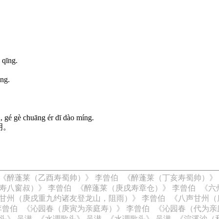
 qīng.
éng.
ǔ, gé gè chuāng ér dī dào míng.
明。
《醉蓬莱（乙酉寿蜀帅）》 李曾伯
《醉蓬莱（丁亥寿蜀帅）》
寿八窗叔）》 李曾伯
《醉蓬莱（庚戌寿章仓）》 李曾伯
《六
甘州（庚戌重九约诸友登龙山，阻雨）》 李曾伯
《八声甘州（
李曾伯
《沁园春（庚寅为亲庭寿）》 李曾伯
《沁园春（代为亲
头》 吴潜
《水调歌头》 吴潜
《水调歌头》 吴潜
《浣溪沙（