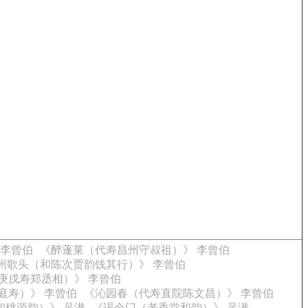
 李曾伯
《醉蓬莱（代寿昌州守叔祖）》 李曾伯
州歌头（和陈次贾韵饯其行）》 李曾伯
庚戌寿郑丞相）》 李曾伯
庭寿）》 李曾伯
《沁园春（代寿直院陈文昌）》 李曾伯
和桃源韵）》 吴潜
《谒金门（老香堂和韵）》 吴潜