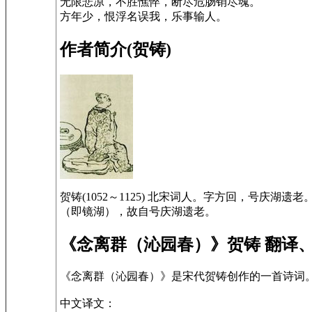
无限悲凉，不胜憔悴，断尽危肠销尽魂。
方年少，恨浮名误我，乐事输人。
作者简介(贺铸)
贺铸(1052～1125) 北宋词人。字方回，号
（即镜湖），故自号庆湖遗老。
《念离群（沁园春）》贺铸 翻译
《念离群（沁园春）》是宋代贺铸创作的一首诗词
中文译文：