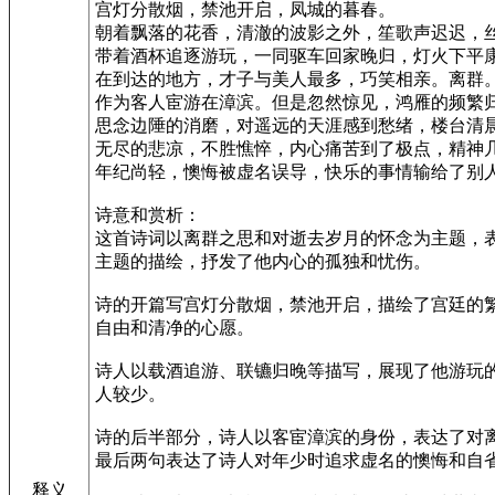
宫灯分散烟，禁池开启，凤城的暮春。
朝着飘落的花香，清澈的波影之外，笙歌声迟迟，
带着酒杯追逐游玩，一同驱车回家晚归，灯火下平
在到达的地方，才子与美人最多，巧笑相亲。离群
作为客人宦游在漳滨。但是忽然惊见，鸿雁的频繁
思念边陲的消磨，对遥远的天涯感到愁绪，楼台清
无尽的悲凉，不胜憔悴，内心痛苦到了极点，精神
年纪尚轻，懊悔被虚名误导，快乐的事情输给了别
诗意和赏析：
这首诗词以离群之思和对逝去岁月的怀念为主题，
主题的描绘，抒发了他内心的孤独和忧伤。
诗的开篇写宫灯分散烟，禁池开启，描绘了宫廷的
自由和清净的心愿。
诗人以载酒追游、联镳归晚等描写，展现了他游玩
人较少。
诗的后半部分，诗人以客宦漳滨的身份，表达了对
最后两句表达了诗人对年少时追求虚名的懊悔和自
释义