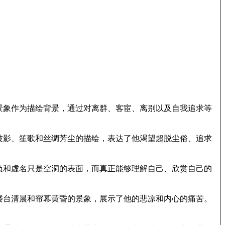
景象作为描绘背景，通过对离群、客宦、离别以及自我追求等
波影、笙歌和丝绸芳尘的描绘，表达了他渴望超脱尘俗、追求
负和虚名只是空洞的表面，而真正能够理解自己、欣赏自己的
楼台清晨和帘幕黄昏的景象，展示了他的悲凉和内心的痛苦。