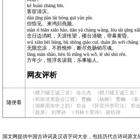
kè huàn zhāng bīn.
客宦漳滨。
dàn jīng jiàn lái hóng guī yàn pín.
但惊见、来鸿归燕频。
niàn rì biān xiāo hào, tiān yá chàng wàng, lóu tái qīng x
念日边消耗，天涯怅望，楼台清晓，帘幕黄昏。
wú xiàn bēi liáng, bù shèng qiáo cuì, duàn jǐn wēi cháng 
无限悲凉，不胜憔悴，断尽危肠销尽魂。
fāng nián shào, hèn fú míng wù wǒ, lè shì shū rén.
方年少，恨浮名误我，乐事输人。
网友评析
《赠刀镊王诚三首》 徐元杰
《赠刀镊王诚三首》
《和徐清叟题会江驿》 曹豳
《杨柳》 曹豳
《春
随便看
《湖桥用朱申之韵》 郑会
《怀宣州李司法》 郑
《题屏》 刘季孙
《书林十景诗》 谢枋得
国文网提供中国古诗词及汉语字词大全，包括历代古诗词原文