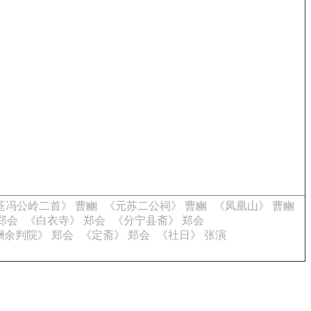
苍冯公岭二首》 曹豳
《元苏二公祠》 曹豳
《凤凰山》 曹豳
郑会
《白衣寺》 郑会
《分宁县斋》 郑会
酬余判院》 郑会
《定斋》 郑会
《社日》 张演
。