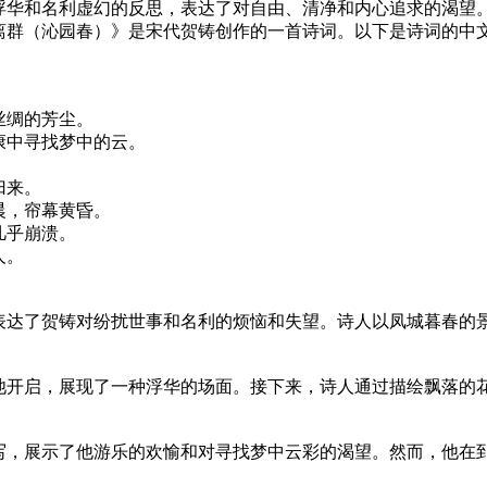
浮华和名利虚幻的反思，表达了对自由、清净和内心追求的渴望
离群（沁园春）》是宋代贺铸创作的一首诗词。以下是诗词的中
丝绸的芳尘。
康中寻找梦中的云。
。
归来。
晨，帘幕黄昏。
几乎崩溃。
人。
表达了贺铸对纷扰世事和名利的烦恼和失望。诗人以凤城暮春的
池开启，展现了一种浮华的场面。接下来，诗人通过描绘飘落的
写，展示了他游乐的欢愉和对寻找梦中云彩的渴望。然而，他在