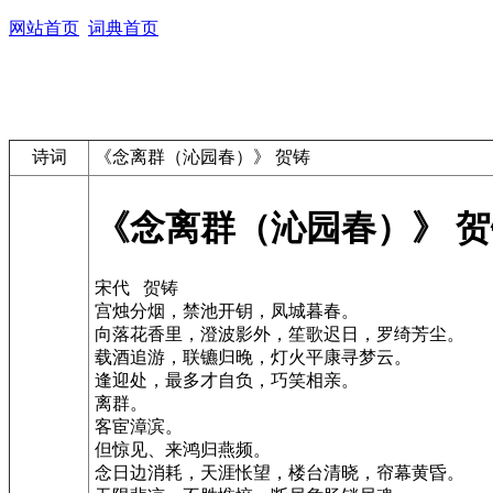
网站首页
词典首页
诗词
《念离群（沁园春）》 贺铸
《念离群（沁园春）》 贺
宋代 贺铸
宫烛分烟，禁池开钥，凤城暮春。
向落花香里，澄波影外，笙歌迟日，罗绮芳尘。
载酒追游，联镳归晚，灯火平康寻梦云。
逢迎处，最多才自负，巧笑相亲。
离群。
客宦漳滨。
但惊见、来鸿归燕频。
念日边消耗，天涯怅望，楼台清晓，帘幕黄昏。