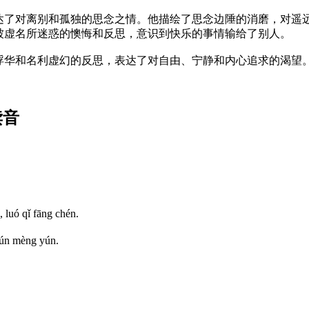
达了对离别和孤独的思念之情。他描绘了思念边陲的消磨，对遥
被虚名所迷惑的懊悔和反思，意识到快乐的事情输给了别人。
浮华和名利虚幻的反思，表达了对自由、宁静和内心追求的渴望
读音
, luó qǐ fāng chén.
 xún mèng yún.