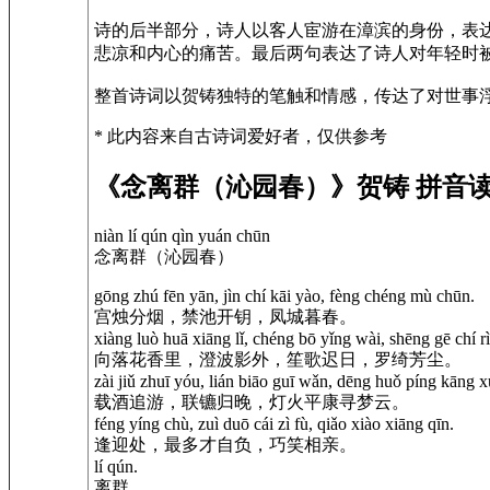
诗的后半部分，诗人以客人宦游在漳滨的身份，表
悲凉和内心的痛苦。最后两句表达了诗人对年轻时
整首诗词以贺铸独特的笔触和情感，传达了对世事
* 此内容来自古诗词爱好者，仅供参考
《念离群（沁园春）》贺铸 拼音
niàn lí qún qìn yuán chūn
念离群（沁园春）
gōng zhú fēn yān, jìn chí kāi yào, fèng chéng mù chūn.
宫烛分烟，禁池开钥，凤城暮春。
xiàng luò huā xiāng lǐ, chéng bō yǐng wài, shēng gē chí rì
向落花香里，澄波影外，笙歌迟日，罗绮芳尘。
zài jiǔ zhuī yóu, lián biāo guī wǎn, dēng huǒ píng kāng
载酒追游，联镳归晚，灯火平康寻梦云。
féng yíng chù, zuì duō cái zì fù, qiǎo xiào xiāng qīn.
逢迎处，最多才自负，巧笑相亲。
lí qún.
离群。