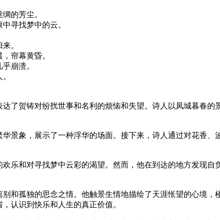
丝绸的芳尘。
康中寻找梦中的云。
。
归来。
晨，帘幕黄昏。
几乎崩溃。
人。
表达了贺铸对纷扰世事和名利的烦恼和失望。诗人以凤城暮春的
繁华景象，展示了一种浮华的场面。接下来，诗人通过对花香、
的欢乐和对寻找梦中云彩的渴望。然而，他在到达的地方发现自
离别和孤独的思念之情。他触景生情地描绘了天涯怅望的心境，
省，认识到快乐和人生的真正价值。