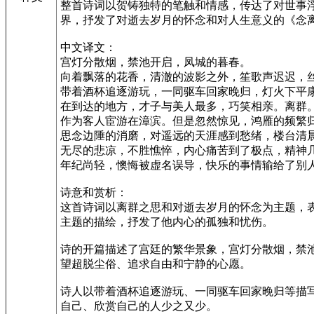
整首诗词以贺铸独特的笔触和情感，传达了对世事
界，抒发了对逝去岁月的怀念和对人生意义的《念
中文译文：
宫灯分散烟，禁池开启，凤城的暮春。
向着飘落的花香，清澈的波影之外，笙歌声迟迟，
带着酒杯追逐游玩，一同驱车回家晚归，灯火下平
在到达的地方，才子与美人最多，巧笑相亲。离群
作为客人宦游在漳滨。但是忽然惊见，鸿雁的频繁
思念边陲的消磨，对遥远的天涯感到愁绪，楼台清
无尽的悲凉，不胜憔悴，内心痛苦到了极点，精神
年纪尚轻，懊悔被虚名误导，快乐的事情输给了别
诗意和赏析：
这首诗词以离群之思和对逝去岁月的怀念为主题，
主题的描绘，抒发了他内心的孤独和忧伤。
诗的开篇描述了宫廷的繁华景象，宫灯分散烟，禁
望超脱尘俗、追求自由和宁静的心愿。
诗人以带着酒杯追逐游玩、一同驱车回家晚归等描
自己、欣赏自己的人少之又少。