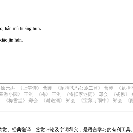
iǎo, lián mù huáng hūn.
xiāo jǐn hún.
 徐元杰
《上竿诗》 曹豳
《题括苍冯公岭二首》 曹豳
《题括
暮游小园》 王淇
《梅》 王淇
《将抵家遇雨》 郑会
《杨柳》 
会
《梅雪堂》 郑会
《谢送酒》 郑会
《宝藏寺雨中》 郑会
《
欣赏、经典翻译、鉴赏评论及字词释义，是语言学习的有利工具