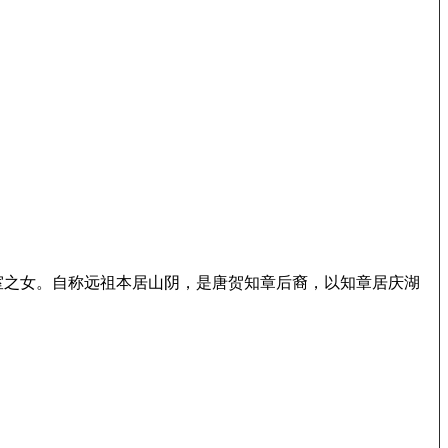
亦宗室之女。自称远祖本居山阴，是唐贺知章后裔，以知章居庆湖