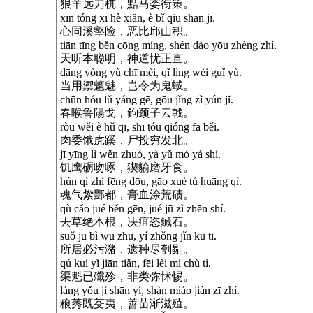
狠羊远刀杌，黠马委衔策。
xīn tóng xī hè xiǎn, è bǐ qiū shān jī.
心同溪壑险，恶比邱山积。
tiān tīng běn cōng míng, shén dào yōu zhèng zhí.
天听本聪明，神道忧正直。
dāng yòng yù chī mèi, qǐ lìng wèi guǐ yù.
当用禦魑魅，岂令为鬼蜮。
chūn hóu lǔ yáng gē, gōu jǐng zǐ yún jǐ.
春喉鲁陽戈，鉤颈子云戟。
ròu wěi è hǔ qī, shī tóu qióng fā běi.
肉委饿虎蹊，尸投穷发北。
jī yīng lì wěn zhuó, yà yǔ mó yá shí.
饥鹰砺吻啄，猰貐磨牙食。
hún qì zhí fēng dōu, gāo xuè tú huāng qì.
魂气絷酆都，膏血涂荒碛。
qù cǎo jué běn gēn, jué jū zì zhēn shí.
去草绝本根，决疽恣鍼石。
suǒ jū bì wū zhū, yí zhǒng jǐn kū tī.
所居必污潴，遗种尽刳剔。
qú kuí yǐ jiān tiǎn, fēi lèi mí chù tì.
渠魁已殲殄，非类弥怵惕。
láng yǒu jì shān yí, shàn miáo jiàn zī zhí.
稂莠既芟夷，善苗渐滋殖。