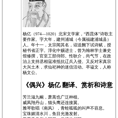
杨亿（974—1020）北宋文学家，“西昆体”诗歌主
要作家。字大年，建州浦城（今属福建浦城县）
人。年十一，太宗闻其名，诏送阙下试诗赋，授
秘书省正字。淳化中赐进士，曾为翰林学士兼史
馆修撰，官至工部侍郎。性耿介，尚气节，在政
治上支持丞相寇准抵抗辽兵入侵。又反对宋真宗
大兴土木，求仙祀神的迷信活动。卒谥文，人称
杨文公。
《偶兴》杨亿 翻译、赏析和诗意
芳兰滋九畹，萧蒿也广泛种植。
威凤翔丹山，猫头鹰还连接翼。
雅琴歌唱《南风》，青蛙呱呱的叫声不容息。
宝珠媚清水川，鱼目光激发射。