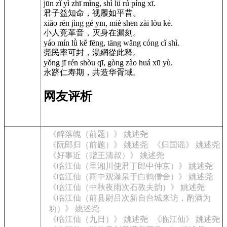
jūn zǐ yì zhī mìng, shì lǚ rú píng xī.
君子益知命，视履如平昔。
xiǎo rén jìng gé yīn, miè shēn zài lòu kè.
小人竞革音，灭身在漏刻。
yáo mín lǜ kě fēng, tāng wǎng cóng cǐ shì.
尧民率可封，湯網從此释。
yǒng jī rén shòu qī, gòng zào huá xū yù.
永跻仁寿期，共造华胥域。
网友评析
《醉落魄（前题）》 姚述尧
《阮郎归（前题）》 姚述尧
《归国谣》 姚述尧
《好事近（赠王清叔）》 姚述尧
《临江仙（呈湘川使君丁郎中仲京）》 姚述尧
《临江仙（雨中观瀑泉于白鹤僧舍）》 姚述尧
《临江仙（中秋夜雨次石敦夫韵）》 姚述尧
《临江仙（前县尉吕次新自台城来访，酌酒为
劝）》 姚述尧
《临江仙（九日）》 姚述尧
《临江仙》 姚述尧