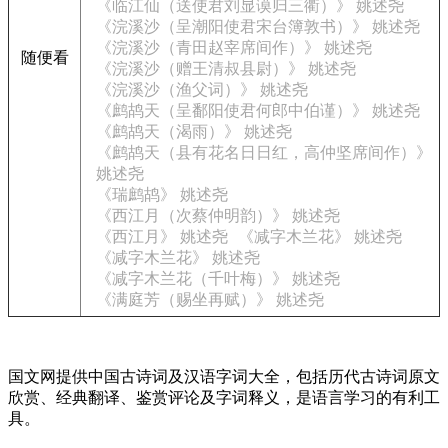
《临江仙（送使君刘显谟归三衢）》 姚述尧
《浣溪沙（呈潮阳使君宋台簿敦书）》 姚述尧
《浣溪沙（青田赵宰席间作）》 姚述尧
随便看
《浣溪沙（赠王清叔县尉）》 姚述尧
《浣溪沙（渔父词）》 姚述尧
《鹧鸪天（呈鄱阳使君何郎中伯谨）》 姚述尧
《鹧鸪天（渴雨）》 姚述尧
《鹧鸪天（县有花名日日红，高仲坚席间作）》
姚述尧
《瑞鹧鸪》 姚述尧
《西江月（次蔡仲明韵）》 姚述尧
《西江月》 姚述尧
《减字木兰花》 姚述尧
《减字木兰花》 姚述尧
《减字木兰花（千叶梅）》 姚述尧
《满庭芳（赐坐再赋）》 姚述尧
国文网提供中国古诗词及汉语字词大全，包括历代古诗词原文
欣赏、经典翻译、鉴赏评论及字词释义，是语言学习的有利工
具。