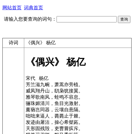
网站首页
词典首页
请输入您要查询的词句：
诗词
《偶兴》 杨亿
《偶兴》 杨亿
宋代 杨亿
芳兰滋九畹，萧蒿亦旁植。
威凤翔丹山，鸱枭犹接翼。
雅琴歌南风，蛙鸣不容息。
骊珠媚清川，鱼目光激射。
薰蕕岂同器，云壤自悬隔。
咄咄来逼人，薨薨止于棘。
发迹由屠沽，操心希桀跖。
天形固残毁，吏曹嘗摈斥。