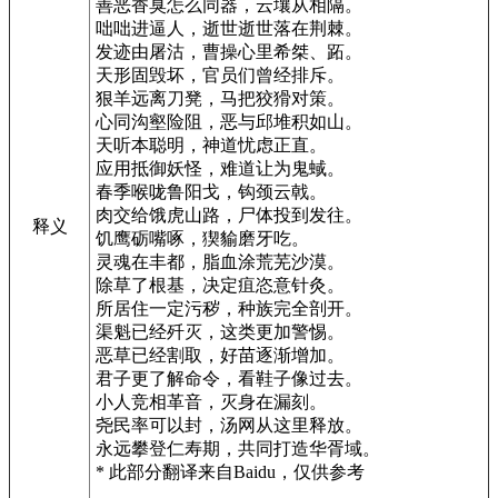
善恶香臭怎么同器，云壤从相隔。
咄咄进逼人，逝世逝世落在荆棘。
发迹由屠沽，曹操心里希桀、跖。
天形固毁坏，官员们曾经排斥。
狠羊远离刀凳，马把狡猾对策。
心同沟壑险阻，恶与邱堆积如山。
天听本聪明，神道忧虑正直。
应用抵御妖怪，难道让为鬼蜮。
春季喉咙鲁阳戈，钩颈云戟。
肉交给饿虎山路，尸体投到发往。
释义
饥鹰砺嘴啄，猰貐磨牙吃。
灵魂在丰都，脂血涂荒芜沙漠。
除草了根基，决定疽恣意针灸。
所居住一定污秽，种族完全剖开。
渠魁已经歼灭，这类更加警惕。
恶草已经割取，好苗逐渐增加。
君子更了解命令，看鞋子像过去。
小人竞相革音，灭身在漏刻。
尧民率可以封，汤网从这里释放。
永远攀登仁寿期，共同打造华胥域。
* 此部分翻译来自Baidu，仅供参考