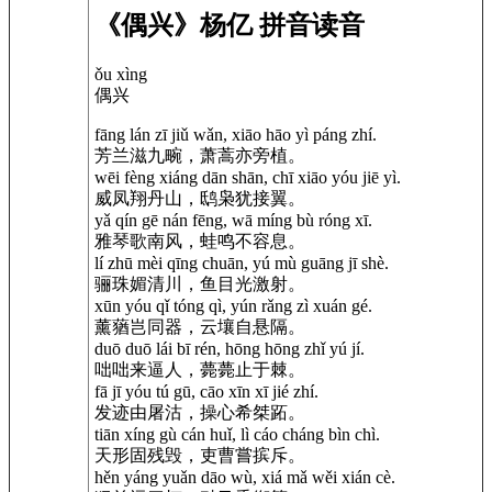
《偶兴》杨亿 拼音读音
ǒu xìng
偶兴
fāng lán zī jiǔ wǎn, xiāo hāo yì páng zhí.
芳兰滋九畹，萧蒿亦旁植。
wēi fèng xiáng dān shān, chī xiāo yóu jiē yì.
威凤翔丹山，鸱枭犹接翼。
yǎ qín gē nán fēng, wā míng bù róng xī.
雅琴歌南风，蛙鸣不容息。
lí zhū mèi qīng chuān, yú mù guāng jī shè.
骊珠媚清川，鱼目光激射。
xūn yóu qǐ tóng qì, yún rǎng zì xuán gé.
薰蕕岂同器，云壤自悬隔。
duō duō lái bī rén, hōng hōng zhǐ yú jí.
咄咄来逼人，薨薨止于棘。
fā jī yóu tú gū, cāo xīn xī jié zhí.
发迹由屠沽，操心希桀跖。
tiān xíng gù cán huǐ, lì cáo cháng bìn chì.
天形固残毁，吏曹嘗摈斥。
hěn yáng yuǎn dāo wù, xiá mǎ wěi xián cè.