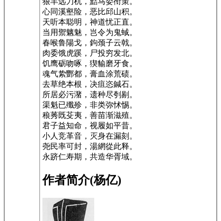
狠羊远刀杌，黠马委衔策。
心同溪壑险，恶比邱山积。
天听本聪明，神道忧正直。
当用禦魑魅，岂令为鬼蜮。
春喉鲁陽戈，鉤颈子云戟。
肉委饿虎蹊，尸投穷发北。
饥鹰砺吻啄，猰貐磨牙食。
魂气絷酆都，膏血涂荒碛。
去草绝本根，决疽恣鍼石。
所居必污潴，遗种尽刳剔。
渠魁已殲殄，非类弥怵惕。
稂莠既芟夷，善苗渐滋殖。
君子益知命，视履如平昔。
小人竞革音，灭身在漏刻。
尧民率可封，湯網從此释。
永跻仁寿期，共造华胥域。
作者简介(杨亿)