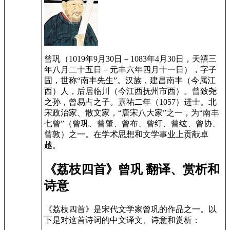
曾巩（1019年9月30日－1083年4月30日，天禧三
年八月二十五日－元丰六年四月十一日），字子
固，世称“南丰先生”。汉族，建昌南丰（今属江
西）人，后居临川（今江西抚州市西）。曾致尧
之孙，曾易占之子。嘉祐二年（1057）进士。北
宋政治家、散文家，“唐宋八大家”之一，为“南丰
七曾”（曾巩、曾肇、曾布、曾纡、曾纮、曾协、
曾敦）之一。在学术思想和文学事业上贡献卓
越。
《荔枝四首》曾巩 翻译、赏析和
诗意
《荔枝四首》是宋代文学家曾巩的作品之一。以
下是对这首诗词的中文译文、诗意和赏析：