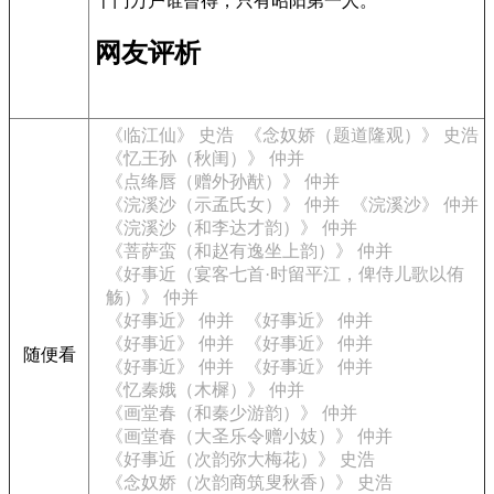
千门万户谁曾得，只有昭阳第一人。
网友评析
《临江仙》 史浩
《念奴娇（题道隆观）》 史浩
《忆王孙（秋闺）》 仲并
《点绛唇（赠外孙猷）》 仲并
《浣溪沙（示孟氏女）》 仲并
《浣溪沙》 仲并
《浣溪沙（和李达才韵）》 仲并
《菩萨蛮（和赵有逸坐上韵）》 仲并
《好事近（宴客七首·时留平江，俾侍儿歌以侑
觞）》 仲并
《好事近》 仲并
《好事近》 仲并
《好事近》 仲并
《好事近》 仲并
随便看
《好事近》 仲并
《好事近》 仲并
《忆秦娥（木樨）》 仲并
《画堂春（和秦少游韵）》 仲并
《画堂春（大圣乐令赠小妓）》 仲并
《好事近（次韵弥大梅花）》 史浩
《念奴娇（次韵商筑叟秋香）》 史浩