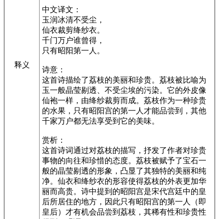
中文译文：
玉润冰清不受尘，
仙衣裁剪绛纱衣。
千门万户谁曾得，
只有昭阳第一人。
释义
诗意：
这首诗描绘了荔枝的美丽和珍贵。荔枝被比喻为
玉一般晶莹剔透、不受尘埃的污染。它的外皮像
仙袍一样，由绛纱裁剪而成。荔枝作为一种珍贵
的水果，只有昭阳宫的第一人才能品尝到，其他
千家万户都无法享受到它的美味。
赏析：
这首诗词通过对荔枝的描写，抒发了作者对珍贵
事物的向往和珍惜的态度。荔枝被赋予了宝石一
般的晶莹剔透的形象，凸显了其独特的美丽和纯
净。仙衣和绛纱衣的形容使得荔枝的外表更加华
丽而高贵。诗中提到的昭阳宫是宋代宫廷中的皇
后所居住的地方，因此只有昭阳宫的第一人（即
皇后）才有机会品尝到荔枝，其稀有性和珍贵性