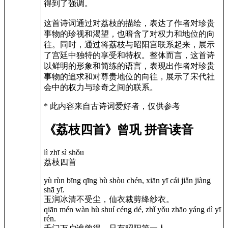
得到了强调。
这首诗词通过对荔枝的描绘，表达了作者对珍贵
事物的珍视和渴望，也暗含了对权力和地位的向
往。同时，通过将荔枝与昭阳宫联系起来，展示
了宫廷中独特的享受和特权。整体而言，这首诗
以鲜明的形象和简练的语言，表现出作者对珍贵
事物的追求和对尊贵地位的向往，展示了宋代社
会中的权力与珍奇之间的联系。
* 此内容来自古诗词爱好者，仅供参考
《荔枝四首》曾巩 拼音读音
lì zhī sì shǒu
荔枝四首
yù rùn bīng qīng bù shòu chén, xiān yī cái jiǎn jiàng
shā yī.
玉润冰清不受尘，仙衣裁剪绛纱衣。
qiān mén wàn hù shuí céng dé, zhǐ yǒu zhāo yáng dì yī
rén.