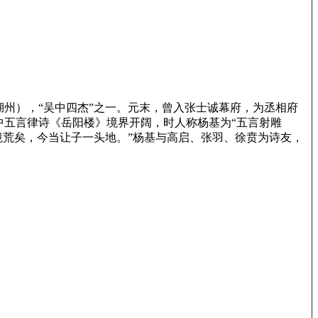
湖州），“吴中四杰”之一。元末，曾入张士诚幕府，为丞相府
五言律诗《岳阳楼》境界开阔，时人称杨基为“五言射雕
境荒矣，今当让子一头地。”杨基与高启、张羽、徐贲为诗友，