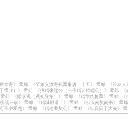
后奉寄》 孟郊
《至孝义渡寄郑军事唐二十五》 孟郊
《答友人
于孟叔）》 孟郊
《投赠张端公（一作赠裴枢端公）》 孟郊
《
 孟郊
《赠李观（观初登第）》 孟郊
《赠章仇将军》 孟郊
《
柳缜评事》 孟郊
《赠城郭道士》 孟郊
《献汉南樊尚书》 孟郊
府王中丞楚》 孟郊
《赠建业契公》 孟郊
《献襄阳于大夫》 孟