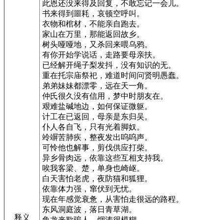
此恩还没来得及回复，不敢忘记一会儿。
书来得到噩耗，哀顿空呼叫。
衣物和棺材，不能亲自跑去。
家山在万里，那能返回故乡。
树头哑哑地，又杀回来喂乌鸦。
有你开始学说话，走路要母亲扶。
已经解开绳子梨发抖，没有知识的无。
重在托宗庙祭祀，难道时间问贤明愚蠢。
弟弟妹妹都漂零，远在天一角。
仲氏很久没有信用，梦中时朋友在。
艰难盐碱地边，如何保证微躯。
计工在已返回，母亲是东归吴。
仆人各自飞，只有光着脚奴。
竛竮苦肺疾，整夜发出呜呜声。
可怜他也解事，剪伐供应打柴。
异乡骨肉远，依靠这些互相支持我。
唉我客梁、楚，单身也崎岖。
白天害怕老虎，夜防猫和狐狸。
依靠体力强，窜伏到无忧。
现在年感觉衰惫，从害怕走很远的路程。
东风洞庭波，落日青草湖。
释义
鱼龙来欺骗人，烟涛很模糊。