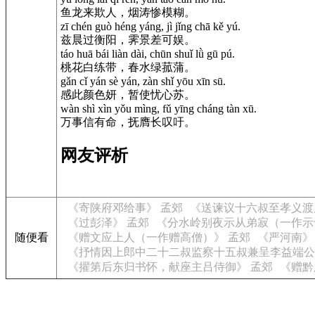
鱼龙来欺人，烟涛惨模糊。
zī chén guò héng yáng, jì jǐng chā kě yú.
兹晨过衡阳，霁景差可娱。
táo huā bái liàn dài, chūn shuǐ lǜ gū pú.
桃花白练带，春水绿菰蒲。
gǎn cǐ yán sè yán, zàn shǐ yōu xīn sū.
感此颜色妍，暂使忧心苏。
wàn shì xìn yǒu mìng, fǔ yīng cháng tàn xū.
万事信有命，抚膺长叹吁。
网友评析
《寄陕府邓给事》 孟郊
《送谏议十六叔至孝义渡
《过彭泽》 孟郊
《分水岭别夜示从弟寂（一作示
随便看
《赠文应上人（一作赠高僧）》 孟郊
《严河南》
《抒情因上郎中二十二叔监察十五叔兼呈李益端公
《擢第后东归书怀，献座主吕侍御》 孟郊
《赠黔