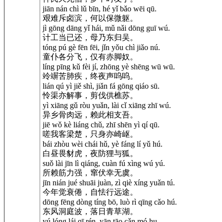
jiān nán chì lǔ bīn, hé yǐ bǎo wēi qū.
艰难斥卤滨，何以保微躯。
jì gōng dāng yǐ hái, mǔ nǎi dōng guī wú.
计工当已还，母乃东归吴。
tóng pú gè fēn fēi, jǐn yǒu chì jiǎo nú.
童仆各分飞，仅有赤脚奴。
líng pīng kǔ fèi jí, zhōng yè shēng wū wū.
竛竮苦肺疾，终夜声呜呜。
lián qú yì jiě shì, jiǎn fá gōng qiáo sū.
怜渠亦解事，剪伐供樵苏。
yì xiāng gǔ ròu yuǎn, lài cǐ xiāng zhī wú.
异乡骨肉远，赖此相支吾。
jiē wǒ kè liáng chǔ, zhī shēn yì qí qū.
嗟我客梁楚，只身亦崎岖。
bái zhòu wèi chái hǔ, yè fáng lí yǔ hú.
白昼畏豺虎，夜防狸与狐。
suǒ lài jīn lì qiáng, cuàn fú xìng wú yú.
所赖筋力强，窜伏幸无虞。
jīn nián jué shuāi juàn, zì qiè xíng yuǎn tú.
今年觉衰倦，自怯行远途。
dōng fēng dòng tíng bō, luò rì qīng cǎo hú.
东风洞庭波，落日青草湖。
yú lóng lái qī rén, yān tāo cǎn mó hu.