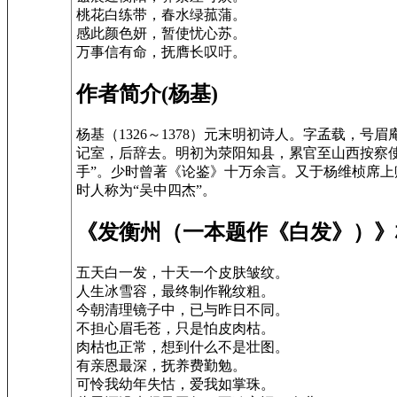
桃花白练带，春水绿菰蒲。
感此颜色妍，暂使忧心苏。
万事信有命，抚膺长叹吁。
作者简介(杨基)
杨基（1326～1378）元末明初诗人。字孟载，
记室，后辞去。明初为荥阳知县，累官至山西按察
手”。少时曾著《论鉴》十万余言。又于杨维桢席上
时人称为“吴中四杰”。
《发衡州（一本题作《白发》）》
五天白一发，十天一个皮肤皱纹。
人生冰雪容，最终制作靴纹粗。
今朝清理镜子中，已与昨日不同。
不担心眉毛苍，只是怕皮肉枯。
肉枯也正常，想到什么不是壮图。
有亲恩最深，抚养费勤勉。
可怜我幼年失怙，爱我如掌珠。