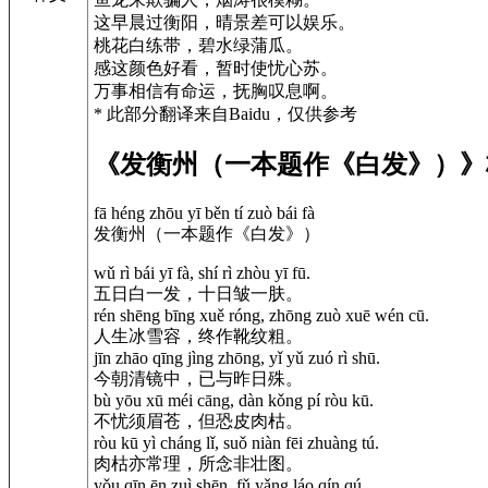
这早晨过衡阳，晴景差可以娱乐。
桃花白练带，碧水绿蒲瓜。
感这颜色好看，暂时使忧心苏。
万事相信有命运，抚胸叹息啊。
* 此部分翻译来自Baidu，仅供参考
《发衡州（一本题作《白发》）》
fā héng zhōu yī běn tí zuò bái fà
发衡州（一本题作《白发》）
wǔ rì bái yī fà, shí rì zhòu yī fū.
五日白一发，十日皱一肤。
rén shēng bīng xuě róng, zhōng zuò xuē wén cū.
人生冰雪容，终作靴纹粗。
jīn zhāo qīng jìng zhōng, yǐ yǔ zuó rì shū.
今朝清镜中，已与昨日殊。
bù yōu xū méi cāng, dàn kǒng pí ròu kū.
不忧须眉苍，但恐皮肉枯。
ròu kū yì cháng lǐ, suǒ niàn fēi zhuàng tú.
肉枯亦常理，所念非壮图。
yǒu qīn ēn zuì shēn, fǔ yǎng láo qín qú.