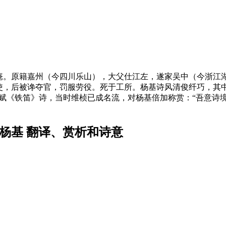
号眉庵。原籍嘉州（今四川乐山），大父仕江左，遂家吴中（今浙江
使，后被谗夺官，罚服劳役。死于工所。杨基诗风清俊纤巧，其中
赋《铁笛》诗，当时维桢已成名流，对杨基倍加称赏：“吾意诗
杨基 翻译、赏析和诗意