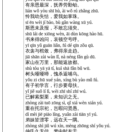
有亲恩最深，抚养劳勤劬。
lián wǒ yòu shī hù, ài wǒ rú zhǎng zhū.
怜我幼失怙，爱我如掌珠。
sī ēn wèi jí bào, bù gǎn wàng xū yú.
斯恩未及报，不敢忘须臾。
shū lái de xiōng wèn, āi dùn kōng hào hū.
书来得凶问，哀顿空号呼。
yī qīn yǔ guān liǎn, fú dé qīn zǒu qū.
衣衾与棺敛，弗得亲走趋。
jiā shān zài wàn lǐ, nà néng fǎn gù dū.
家山在万里，那能返故都。
shù tóu yā yā tí, kuì shā fǎn bǔ wū.
树头哑哑啼，愧杀返哺乌。
yǒu zi chū xué yán, xíng bù yào mǔ fú.
有子初学言，行步要母扶。
yǐ jiě suǒ lí lì, wèi zhī shí zhī wú.
已解索梨栗，未知识之无。
zhòng zài tuō zōng sì, qǐ xiá wèn xián yú.
重在托宗祀，岂暇问贤愚。
dì mèi jiē piāo líng, yuǎn zài tiān yī yú.
弟妹皆漂零，远在天一隅。
zhòng shì jiǔ wú xìn, mèng zhōng shí yǒu yú.
仲氏久无信，梦中时友于。