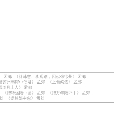
》 孟郊
《答韩愈、李观别，因献张徐州》 孟郊
赠苏州韦郎中使君》 孟郊
《上包祭酒》 孟郊
赠道月上人》 孟郊
《赠转运陆中丞》 孟郊
《赠万年陆郎中》 孟郊
郊
《赠韩郎中愈》 孟郊