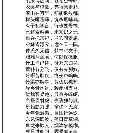
书来得凶问，哀顿空号呼。
衣衾与棺敛，弗得亲走趋。
家山在万里，那能返故都。
树头哑哑啼，愧杀返哺乌。
有子初学言，行步要母扶。
已解索梨栗，未知识之无。
重在托宗祀，岂暇问贤愚。
弟妹皆漂零，远在天一隅。
仲氏久无信，梦中时友于。
艰难斥卤滨，何以保微躯。
计工当已还，母乃东归吴。
童仆各分飞，仅有赤脚奴。
竛竮苦肺疾，终夜声呜呜。
怜渠亦解事，剪伐供樵苏。
异乡骨肉远，赖此相支吾。
嗟我客梁楚，只身亦崎岖。
白昼畏豺虎，夜防狸与狐。
所赖筋力强，窜伏幸无虞。
今年觉衰倦，自怯行远途。
东风洞庭波，落日青草湖。
鱼龙来欺人，烟涛惨模糊。
兹晨过衡阳，霁景差可娱。