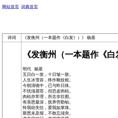
网站首页
词典首页
诗词
《发衡州（一本题作《白发》）》 杨基
《发衡州（一本题作《白
明代 杨基
五日白一发，十日皱一肤。
人生冰雪容，终作靴纹粗。
今朝清镜中，已与昨日殊。
不忧须眉苍，但恐皮肉枯。
肉枯亦常理，所念非壮图。
有亲恩最深，抚养劳勤劬。
怜我幼失怙，爱我如掌珠。
斯恩未及报，不敢忘须臾。