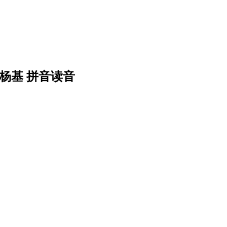
杨基 拼音读音