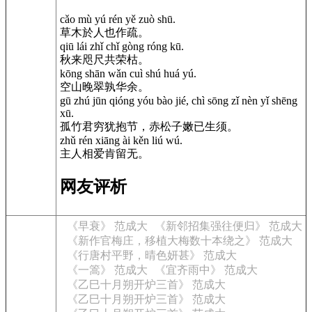
cǎo mù yú rén yě zuò shū.
草木於人也作疏。
qiū lái zhǐ chǐ gòng róng kū.
秋来咫尺共荣枯。
kōng shān wǎn cuì shú huá yú.
空山晚翠孰华余。
gū zhú jūn qióng yóu bào jié, chì sōng zǐ nèn yǐ shēng
xū.
孤竹君穷犹抱节，赤松子嫩已生须。
zhǔ rén xiāng ài kěn liú wú.
主人相爱肯留无。
网友评析
《早衰》 范成大
《新邻招集强往便归》 范成大
《新作官梅庄，移植大梅数十本绕之》 范成大
《行唐村平野，晴色妍甚》 范成大
《一篙》 范成大
《宜齐雨中》 范成大
《乙巳十月朔开炉三首》 范成大
《乙巳十月朔开炉三首》 范成大