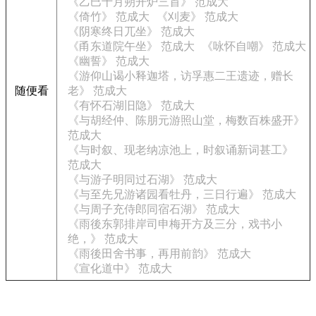
《乙巳十月朔开炉三首》 范成大
《倚竹》 范成大
《刈麦》 范成大
《阴寒终日兀坐》 范成大
《甬东道院午坐》 范成大
《咏怀自嘲》 范成大
《幽誓》 范成大
《游仰山谒小释迦塔，访孚惠二王遗迹，赠长
随便看
老》 范成大
《有怀石湖旧隐》 范成大
《与胡经仲、陈朋元游照山堂，梅数百株盛开》
范成大
《与时叙、现老纳凉池上，时叙诵新词甚工》
范成大
《与游子明同过石湖》 范成大
《与至先兄游诸园看牡丹，三日行遍》 范成大
《与周子充侍郎同宿石湖》 范成大
《雨後东郭排岸司申梅开方及三分，戏书小
绝，》 范成大
《雨後田舍书事，再用前韵》 范成大
《宣化道中》 范成大