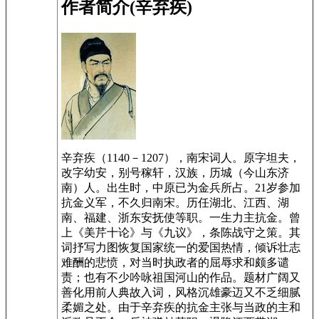
作者简介(辛弃疾)
辛弃疾（1140－1207），南宋词人。原字坦夫，
改字幼安，别号稼轩，汉族，历城（今山东济
南）人。出生时，中原已为金兵所占。21岁参加
抗金义军，不久归南宋。历任湖北、江西、湖
南、福建、浙东安抚使等职。一生力主抗金。曾
上《美芹十论》与《九议》，条陈战守之策。其
词抒写力图恢复国家统一的爱国热情，倾诉壮志
难酬的悲愤，对当时执政者的屈辱求和颇多谴
责；也有不少吟咏祖国河山的作品。题材广阔又
善化用前人典故入词，风格沉雄豪迈又不乏细腻
柔媚之处。由于辛弃疾的抗金主张与当政的主和