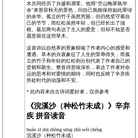
木共同经历了兴盛和凋零。他用"空山晚翠孰华
余"来形容秋天的景色，问自己孰能保持如此翠绿
的余华。孤立的竹子虽然穷困，但仍然坚守着自
己的节节，而红松虽然年轻，但已经长出了须
根。最后两句表达了主人的爱意，但却不知是否
愿意留住这些草木。
这首诗以自然界的景象暗喻了作者内心的感受和
遭遇。草木的兴衰象征了人生的荣辱得失，而孤
立的竹子和年轻的红松则分别代表了作者自己的
坚韧和新生。整首诗意味深长，表达了作者对命
运的思考和对爱情的期待，同时也反映了辛弃疾
所处时代的动荡和不安。
* 此内容来自古诗词爱好者，仅供参考
《浣溪沙（种松竹未成）》辛弃
疾 拼音读音
huàn xī shā zhǒng sōng zhú wèi chéng
浣溪沙（种松竹未成）