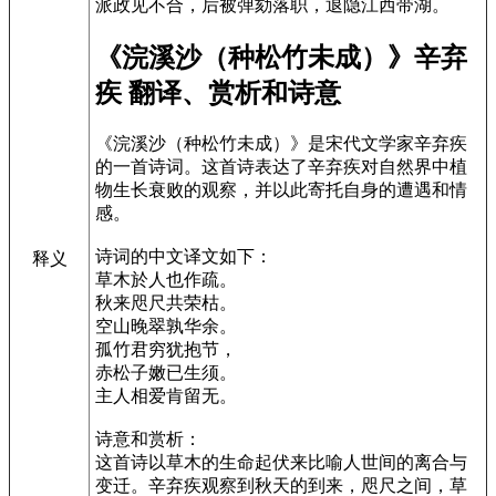
派政见不合，后被弹劾落职，退隐江西带湖。
《浣溪沙（种松竹未成）》辛弃
疾 翻译、赏析和诗意
《浣溪沙（种松竹未成）》是宋代文学家辛弃疾
的一首诗词。这首诗表达了辛弃疾对自然界中植
物生长衰败的观察，并以此寄托自身的遭遇和情
感。
诗词的中文译文如下：
释义
草木於人也作疏。
秋来咫尺共荣枯。
空山晚翠孰华余。
孤竹君穷犹抱节，
赤松子嫩已生须。
主人相爱肯留无。
诗意和赏析：
这首诗以草木的生命起伏来比喻人世间的离合与
变迁。辛弃疾观察到秋天的到来，咫尺之间，草