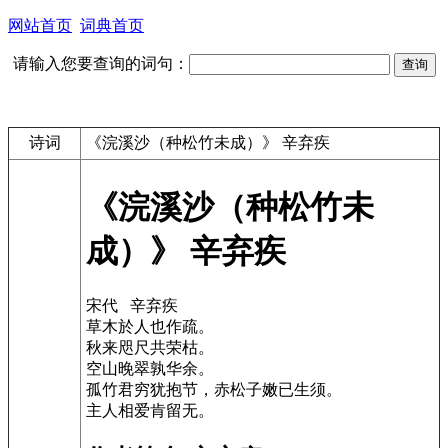
网站首页
词典首页
请输入您要查询的词句：
诗词
《浣溪沙（种松竹未成）》 辛弃疾
《浣溪沙（种松竹未
成）》 辛弃疾
宋代 辛弃疾
草木於人也作疏。
秋来咫尺共荣枯。
空山晚翠孰华余。
孤竹君穷犹抱节，赤松子嫩已生须。
主人相爱肯留无。