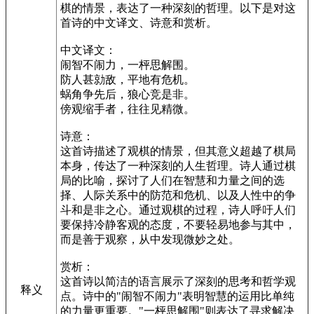
棋的情景，表达了一种深刻的哲理。以下是对这
首诗的中文译文、诗意和赏析。
中文译文：
闹智不闹力，一枰思解围。
防人甚勍敌，平地有危机。
蜗角争先后，狼心竞是非。
傍观缩手者，往往见精微。
诗意：
这首诗描述了观棋的情景，但其意义超越了棋局
本身，传达了一种深刻的人生哲理。诗人通过棋
局的比喻，探讨了人们在智慧和力量之间的选
择、人际关系中的防范和危机、以及人性中的争
斗和是非之心。通过观棋的过程，诗人呼吁人们
要保持冷静客观的态度，不要轻易地参与其中，
而是善于观察，从中发现微妙之处。
赏析：
这首诗以简洁的语言展示了深刻的思考和哲学观
释义
点。诗中的"闹智不闹力"表明智慧的运用比单纯
的力量更重要。"一枰思解围"则表达了寻求解决