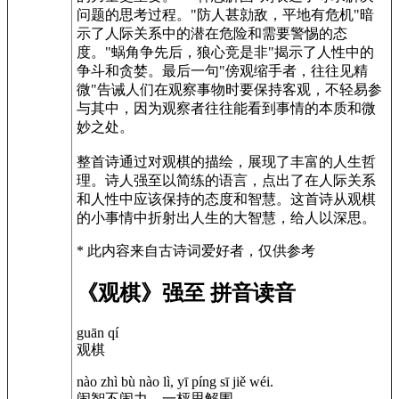
问题的思考过程。"防人甚勍敌，平地有危机"暗
示了人际关系中的潜在危险和需要警惕的态
度。"蜗角争先后，狼心竞是非"揭示了人性中的
争斗和贪婪。最后一句"傍观缩手者，往往见精
微"告诫人们在观察事物时要保持客观，不轻易参
与其中，因为观察者往往能看到事情的本质和微
妙之处。
整首诗通过对观棋的描绘，展现了丰富的人生哲
理。诗人强至以简练的语言，点出了在人际关系
和人性中应该保持的态度和智慧。这首诗从观棋
的小事情中折射出人生的大智慧，给人以深思。
* 此内容来自古诗词爱好者，仅供参考
《观棋》强至 拼音读音
guān qí
观棋
nào zhì bù nào lì, yī píng sī jiě wéi.
闹智不闹力，一枰思解围。