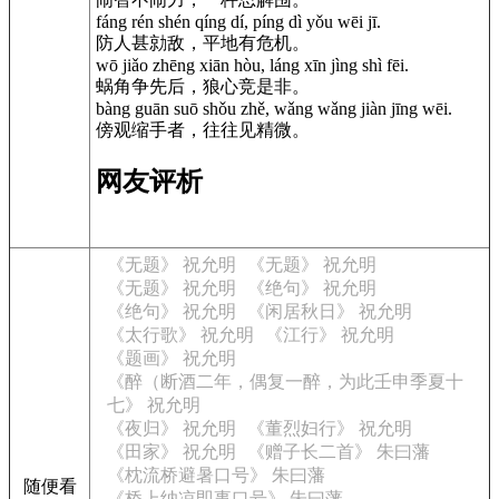
fáng rén shén qíng dí, píng dì yǒu wēi jī.
防人甚勍敌，平地有危机。
wō jiǎo zhēng xiān hòu, láng xīn jìng shì fēi.
蜗角争先后，狼心竞是非。
bàng guān suō shǒu zhě, wǎng wǎng jiàn jīng wēi.
傍观缩手者，往往见精微。
网友评析
《无题》 祝允明
《无题》 祝允明
《无题》 祝允明
《绝句》 祝允明
《绝句》 祝允明
《闲居秋日》 祝允明
《太行歌》 祝允明
《江行》 祝允明
《题画》 祝允明
《醉（断酒二年，偶复一醉，为此壬申季夏十
七》 祝允明
《夜归》 祝允明
《董烈妇行》 祝允明
《田家》 祝允明
《赠子长二首》 朱曰藩
《枕流桥避暑口号》 朱曰藩
随便看
《桥上纳凉即事口号》 朱曰藩