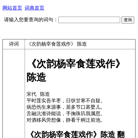
网站首页
词典首页
请输入您要查询的词句：
诗词
《次韵杨宰食莲戏作》 陈造
《次韵杨宰食莲戏作》
陈造
宋代 陈造
平时莲实吾羊枣，日饫甘寒不自疑。
病恐伤生来源事，居多节口甚婴儿。
舌融沆瀣诗能说，手掬珠玑我属思。
对酒移风劳想像，静看千柄泛前池。
《次韵杨宰食莲戏作》陈造 翻