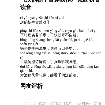
读音
cì yùn yáng zǎi shí lián xì zuò
次韵杨宰食莲戏作
píng shí lián shí wú yáng zǎo, rì yù gān hán bù zì yí.
平时莲实吾羊枣，日饫甘寒不自疑。
bìng kǒng shāng shēng lái yuán shì, jū duō jié kǒu
shén yīng ér.
病恐伤生来源事，居多节口甚婴儿。
shé róng hàng xiè shī néng shuō, shǒu jū zhū jī wǒ shǔ
sī.
舌融沆瀣诗能说，手掬珠玑我属思。
duì jiǔ yí fēng láo xiǎng xiàng, jìng kàn qiān bǐng fàn
qián chí.
对酒移风劳想像，静看千柄泛前池。
网友评析
《世上》 陆游
《市饮》 陆游
《示村医》 陆游