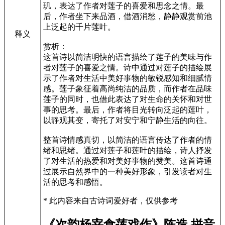
玑，表达了作者对莲子的喜爱和思念之情。最
后，作者坐下来品酒，借酒消愁，静静观赏前池
上泛起的千片莲叶。
释义
赏析：
这首诗以简洁明快的语言描绘了莲子的美味与作
者对莲子的喜爱之情。诗中通过对莲子的描绘展
示了作者对生活中美好事物的敏锐感知和细腻情
感。莲子象征着高尚纯洁的品质，而作者在品味
莲子的同时，也借此表达了对生命的关怀和对世
事的思考。最后，作者将目光转向泛起的莲叶，
以静观其变，寄托了对安宁和宁静生活的向往。
整首诗情感真切，以简洁的语言传达了作者的情
绪和思绪。通过对莲子和莲叶的描绘，诗人抒发
了对生活的热爱和对美好事物的赞美。这首诗通
过展示自然界中的一种美好形象，引发读者对生
活的思考和感悟。
* 此内容来自古诗词爱好者，仅供参考
《次韵杨宰食莲戏作》陈造 拼音