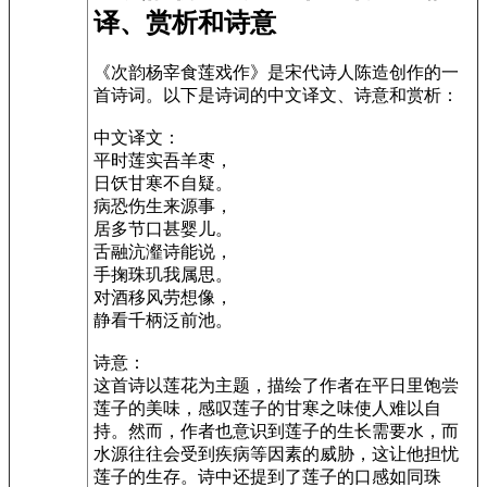
译、赏析和诗意
《次韵杨宰食莲戏作》是宋代诗人陈造创作的一
首诗词。以下是诗词的中文译文、诗意和赏析：
中文译文：
平时莲实吾羊枣，
日饫甘寒不自疑。
病恐伤生来源事，
居多节口甚婴儿。
舌融沆瀣诗能说，
手掬珠玑我属思。
对酒移风劳想像，
静看千柄泛前池。
诗意：
这首诗以莲花为主题，描绘了作者在平日里饱尝
莲子的美味，感叹莲子的甘寒之味使人难以自
持。然而，作者也意识到莲子的生长需要水，而
水源往往会受到疾病等因素的威胁，这让他担忧
莲子的生存。诗中还提到了莲子的口感如同珠