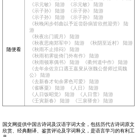
《示元敏》 陆游
《示元敏》 陆游
《示子孙》 陆游
《示子孙》 陆游
《示子孙》 陆游
《示子孙》 陆游
《秋晚闲步邻曲以予近尝卧病皆欣然迎劳》 陆
游
《秋夜出门观月》 陆游
《秋夜思南郑军中》 陆游
《秋阴至近村》 陆游
随便看
《秋雨不止排闷》 陆游
《秋雨初霁徙倚门外有作》 陆游
《秋雨顿寒偶书》 陆游
《衢州道中作》 陆游
《去年余佐京口遇王嘉叟从张魏公督师过焉魏
公》 陆游
《去新春才旬余霁色可爱》 陆游
《雀啄粟》 陆游
《人日》 陆游
《人日饭昭觉》 陆游
《人日雪》 陆游
《壬寅新春》 陆游
《三泉驿舍》 陆游
国文网提供中国古诗词及汉语字词大全，包括历代古诗词原文
欣赏、经典翻译、鉴赏评论及字词释义，是语言学习的有利工