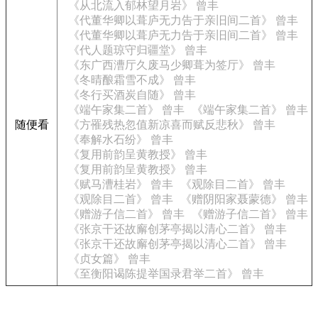
《从北流入郁林望月岩》 曾丰
《代董华卿以葺庐无力告于亲旧间二首》 曾丰
《代董华卿以葺庐无力告于亲旧间二首》 曾丰
《代人题琼守归疆堂》 曾丰
《东广西漕厅久废马少卿葺为签厅》 曾丰
《冬晴酿霜雪不成》 曾丰
《冬行买酒炭自随》 曾丰
《端午家集二首》 曾丰
《端午家集二首》 曾丰
随便看
《方罹残热忽值新凉喜而赋反悲秋》 曾丰
《奉解水石纷》 曾丰
《复用前韵呈黄教授》 曾丰
《复用前韵呈黄教授》 曾丰
《赋马漕桂岩》 曾丰
《观除目二首》 曾丰
《观除目二首》 曾丰
《赠阴阳家聂蒙德》 曾丰
《赠游子信二首》 曾丰
《赠游子信二首》 曾丰
《张京干还故廨创茅亭揭以清心二首》 曾丰
《张京干还故廨创茅亭揭以清心二首》 曾丰
《贞女篇》 曾丰
《至衡阳谒陈提举国录君举二首》 曾丰