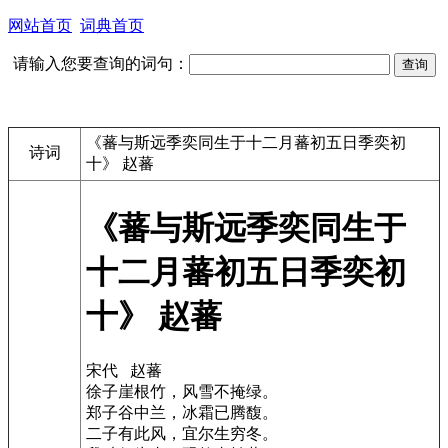
网站首页
词典首页
请输入您要查询的词句：
《蕃与斯远季奕同生于十二月蕃初五日季奕初
诗词
十》 赵蕃
《蕃与斯远季奕同生于
十二月蕃初五日季奕初
十》 赵蕃
宋代 赵蕃
徐子崖根竹，风雪不掩绿。
郑子谷中兰，冰霜已腾馥。
二子有此风，宜尔生穷冬。