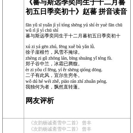
《蕃与斯远季奕同生于十二月蕃
初五日季奕初十》赵蕃 拼音读音
fān yǔ sī yuǎn jì yì tóng shēng yú shí èr yuè fān chū
wǔ rì jì yì chū shí
蕃与斯远季奕同生于十二月蕃初五日季奕初十
xú zi yá gēn zhú, fēng xuě bù yǎn lǜ.
徐子崖根竹，风雪不掩绿。
zhèng zi gǔ zhōng lán, bīng shuāng yǐ téng fù.
郑子谷中兰，冰霜已腾馥。
èr zi yǒu cǐ fēng, yí ěr shēng qióng dōng.
二子有此风，宜尔生穷冬。
wǒ dú hé wéi zhě, piāo rán zhí zhuǎn péng.
我独何为者，飘然直转蓬。
网友评析
《次韵杨诚斋雪中二首》 曾丰
《次韵杨诚斋雪中二首》 曾丰