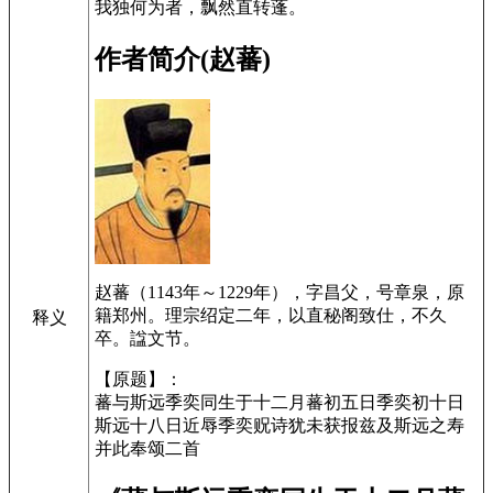
我独何为者，飘然直转蓬。
作者简介(赵蕃)
赵蕃（1143年～1229年），字昌父，号章泉，原
籍郑州。理宗绍定二年，以直秘阁致仕，不久
释义
卒。諡文节。
【原题】：
蕃与斯远季奕同生于十二月蕃初五日季奕初十日
斯远十八日近辱季奕贶诗犹未获报兹及斯远之寿
并此奉颂二首