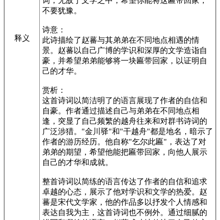
词，无敌于文学之中，希望你能将这匾带回家，
不要犹豫。
诗意：
释义
此诗描绘了赵蕃与其弟弟在不同地点相遇的情
景。赵蕃以自己广博的学识和深厚的文学造诣自
豪，并希望弟弟能够将一块匾带回家，以证明自
己的才华。
赏析：
这首诗词以简洁明了的语言展现了作者的自信和
自豪。作者通过描述自己与弟弟在不同地点相
逢，突显了自己频繁的越舟往来和对群书诗词的
广泛涉猎。"金川驿"和"干越舟"都是地名，暗示了
作者的游历经历。他自称"乞尔此匾"，表达了对
弟弟的期望，希望他能把匾带回家，向他人展示
自己的才华和成就。
整首诗词以简练的语言传达了作者的自信和追求
卓越的心态，展示了他对学识和文学的热爱。赵
蕃是宋代文学家，他的作品多以抒发个人情感和
表达自我为主，这首诗词也不例外。通过细腻的