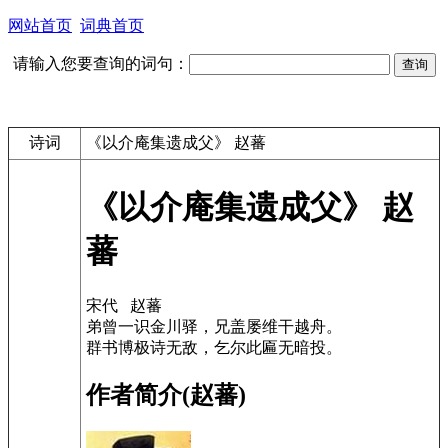
网站首页
词典首页
请输入您要查询的词句：
诗词
《以介庵集遗成父》 赵蕃
《以介庵集遗成父》 赵
蕃
宋代 赵蕃
弟曾一识金川驿，兄盖屡维干越舟。
群书博极诗无敌，乞尔此匾无暗投。
作者简介(赵蕃)