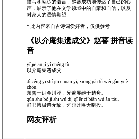
描写和凝练的语言，赵蕃成功地传达了自己的心
声，展示了他在文学领域中的自豪和自信，以及
对家人的温情期望。
* 此内容来自古诗词爱好者，仅供参考
《以介庵集遗成父》赵蕃 拼音读
音
yǐ jiè ān jí yí chéng fù
以介庵集遗成父
dì céng yī shí jīn chuān yì, xiōng gài lǚ wéi gàn yuè
zhōu.
弟曾一识金川驿，兄盖屡维干越舟。
qún shū bó jí shī wú dí, qǐ ěr cǐ biǎn wú àn tóu.
群书博极诗无敌，乞尔此匾无暗投。
网友评析