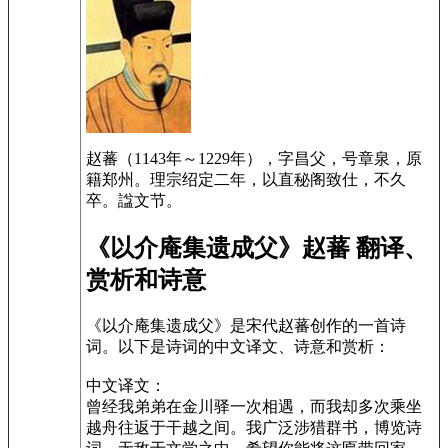
赵蕃（1143年～1229年），字昌父，号章泉，原
籍郑州。理宗绍定二年，以直秘阁致仕，不久
卒。諡文节。
《以介庵集遗成父》赵蕃 翻译、
赏析和诗意
《以介庵集遗成父》是宋代赵蕃创作的一首诗
词。以下是诗词的中文译文、诗意和赏析：
中文译文：
曾经我弟弟在金川驿一次相遇，而我却多次乘坐
越舟往返于干越之间。我广泛涉猎群书，博览诗