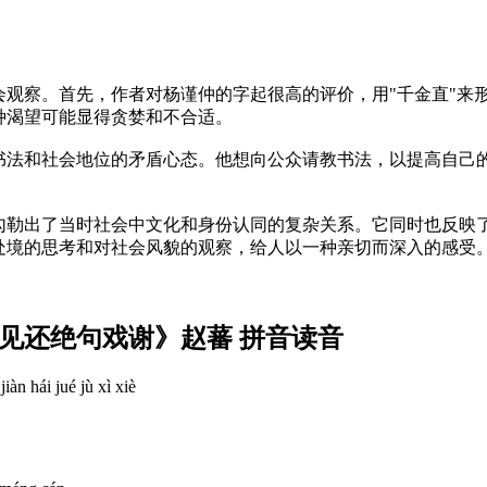
会观察。首先，作者对杨谨仲的字起很高的评价，用"千金直"来
种渴望可能显得贪婪和不合适。
书法和社会地位的矛盾心态。他想向公众请教书法，以提高自己
勾勒出了当时社会中文化和身份认同的复杂关系。它同时也反映
处境的思考和对社会风貌的观察，给人以一种亲切而深入的感受
见还绝句戏谢》赵蕃 拼音读音
iàn hái jué jù xì xiè