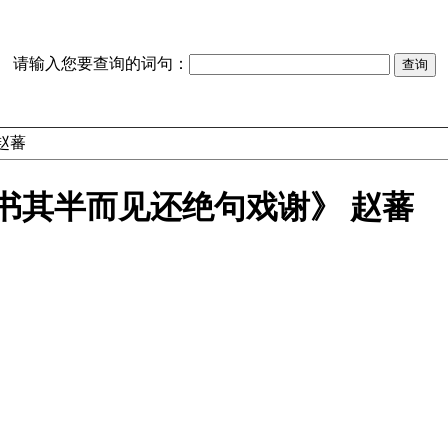
请输入您要查询的词句：
赵蕃
书其半而见还绝句戏谢》 赵蕃