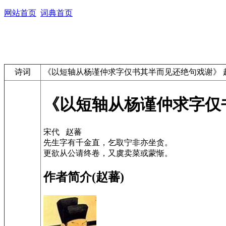
网站首页
词典首页
诗词
《以短轴从杨谨仲求字仅书其半而见还绝句戏谢》 
《以短轴从杨谨仲求字仅
宋代 赵蕃
先生字有千金直，乞取宁非亦坐贪。
更欲从公请终卷，又虞卖菜或蒙惭。
作者简介(赵蕃)