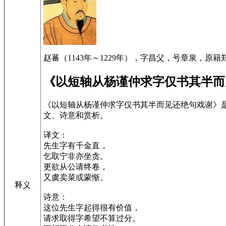
赵蕃（1143年～1229年），字昌父，号章泉，
《以短轴从杨谨仲求字仅书其半而
《以短轴从杨谨仲求字仅书其半而见还绝句戏谢》
文、诗意和赏析。
译文：
先生字有千金直，
乞取宁非亦坐贪。
更欲从公请终卷，
又虞卖菜或蒙惭。
释义
诗意：
这位先生字起得很有价值，
请求取得字希望不算过分。