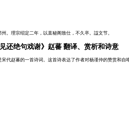
原籍郑州。理宗绍定二年，以直秘阁致仕，不久卒。諡文节。
见还绝句戏谢》赵蕃 翻译、赏析和诗意
是宋代赵蕃的一首诗词。这首诗表达了作者对杨谨仲的赞赏和自