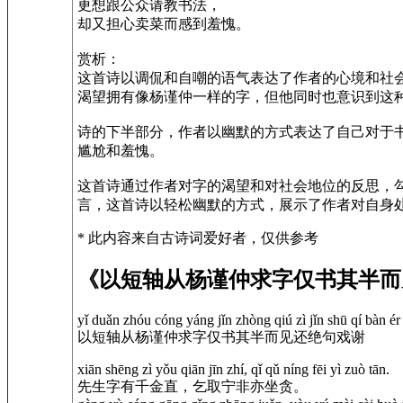
更想跟公众请教书法，
却又担心卖菜而感到羞愧。
赏析：
这首诗以调侃和自嘲的语气表达了作者的心境和社
渴望拥有像杨谨仲一样的字，但他同时也意识到这
诗的下半部分，作者以幽默的方式表达了自己对于
尴尬和羞愧。
这首诗通过作者对字的渴望和对社会地位的反思，
言，这首诗以轻松幽默的方式，展示了作者对自身
* 此内容来自古诗词爱好者，仅供参考
《以短轴从杨谨仲求字仅书其半而
yǐ duǎn zhóu cóng yáng jǐn zhòng qiú zì jǐn shū qí bàn ér j
以短轴从杨谨仲求字仅书其半而见还绝句戏谢
xiān shēng zì yǒu qiān jīn zhí, qǐ qǔ níng fēi yì zuò tān.
先生字有千金直，乞取宁非亦坐贪。