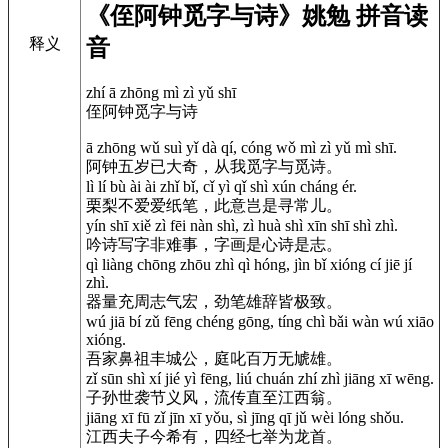
《侄阿钟觅字与诗》姚勉 拼音读
音
释义
zhí ā zhōng mì zì yǔ shī
侄阿钟觅字与诗
ā zhōng wǔ suì yǐ dà qí, cóng wǒ mì zì yǔ mì shī.
阿钟五岁已大奇，从我觅字与觅诗。
lì lí bù ài ài zhǐ bǐ, cǐ yì qǐ shì xún cháng ér.
栗梨不爱爱纸笔，此意岂是寻常儿。
yín shī xiě zì fēi nàn shì, zì huà shì xīn shī shì zhì.
吟诗写字非难事，字画是心诗是志。
qì liàng chōng zhōu zhì qì hóng, jìn bǐ xióng cí jiē jí
zhì.
器量充周志气宏，劲笔雄辞皆极致。
wú jiā bí zǔ fēng chéng gōng, tíng chì bǎi wàn wú xiāo
xióng.
吾家鼻祖丰城公，庭叱百万无虓雄。
zǐ sūn shì xí jié yì fēng, liú chuán zhí zhì jiāng xī wēng.
子孙世袭节义风，流传直至江西翁。
jiāng xī fū zǐ jīn xī yǒu, sì jīng qī jǔ wèi lóng shǒu.
江西夫子今希有，四经七举为龙首。