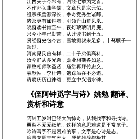
江西夫子今希有，四经七举为龙首。
不作孙弘曲学儒，文章只是宗元佑。
祖宗积善源深长，争奇竞秀生诸郎。
诸郎更有如钟者，引领丹山群凤凰。
晓窗读书肯至午，夜灯琅琅明月庑。
只今小年已勤苦，从此读书到十五。
贯经窗史包今古，雪坡痴叔未足多，十驽骥子一
跃过。
河南晁氏曾有样，二十子弟俱高科。
汝今群从多兄弟，勋业相期各如意。
家塾相师学圣贤，庙堂再拜传忠义。
羲献帖，李杜诗，遗踪虽在不必追。
请赓庆历徂徕颂，更立中兴浯水碑。
《侄阿钟觅字与诗》姚勉 翻译、
赏析和诗意
阿钟五岁时已经大为惊奇，从我找字和寻找诗。
栗梨不爱爱纸笔，这样的意思难道是平常孩子。
吟诗写字不是困难的事，文字是心诗是志。
度量充周志气宏大，硬笔雄辞都极其。