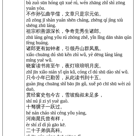
bù zuò sūn hóng qū xué rú, wén zhāng zhǐ shì zōng
yuán yòu.
不作孙弘曲学儒，文章只是宗元佑。
zǔ zōng jī shàn yuán shēn cháng, zhēng qí jìng xiù
shēng zhū láng.
祖宗积善源深长，争奇竞秀生诸郎。
zhū láng gèng yǒu rú zhōng zhě, yǐn lǐng dān shān qún
fèng huáng.
诸郎更有如钟者，引领丹山群凤凰。
xiǎo chuāng dú shū kěn zhì wǔ, yè dēng láng láng
míng yuè wǔ.
晓窗读书肯至午，夜灯琅琅明月庑。
zhǐ jīn xiǎo nián yǐ qín kǔ, cóng cǐ dú shū dào shí wǔ.
只今小年已勤苦，从此读书到十五。
guàn jīng chuāng shǐ bāo jīn gǔ, xuě pō chī shū wèi zú
duō,
贯经窗史包今古，雪坡痴叔未足多，
shí nú jì zi yī yuè guò.
十驽骥子一跃过。
hé nán cháo shì céng yǒu yàng,
河南晁氏曾有样，
èr shí zǐ dì jù gāo kē.
二十子弟俱高科。