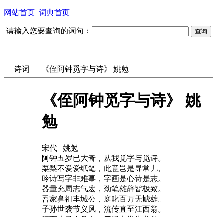
网站首页
词典首页
请输入您要查询的词句：
诗词
《侄阿钟觅字与诗》 姚勉
《侄阿钟觅字与诗》 姚
勉
宋代 姚勉
阿钟五岁已大奇，从我觅字与觅诗。
栗梨不爱爱纸笔，此意岂是寻常儿。
吟诗写字非难事，字画是心诗是志。
器量充周志气宏，劲笔雄辞皆极致。
吾家鼻祖丰城公，庭叱百万无虓雄。
子孙世袭节义风，流传直至江西翁。