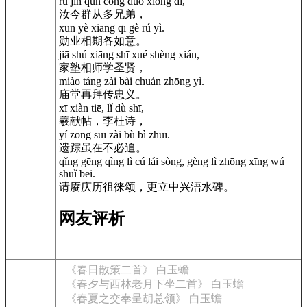
rǔ jīn qún cóng duō xiōng dì,
汝今群从多兄弟，
xūn yè xiāng qī gè rú yì.
勋业相期各如意。
jiā shú xiāng shī xué shèng xián,
家塾相师学圣贤，
miào táng zài bài chuán zhōng yì.
庙堂再拜传忠义。
xī xiàn tiē, lǐ dù shī,
羲献帖，李杜诗，
yí zōng suī zài bù bì zhuī.
遗踪虽在不必追。
qǐng gēng qìng lì cú lái sòng, gèng lì zhōng xīng wú
shuǐ bēi.
请赓庆历徂徕颂，更立中兴浯水碑。
网友评析
《春日散策二首》 白玉蟾
《春夕与西林老月下坐二首》 白玉蟾
《春夏之交奉呈胡总领》 白玉蟾