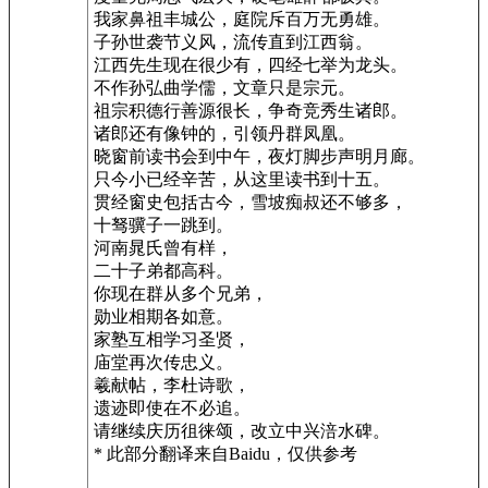
我家鼻祖丰城公，庭院斥百万无勇雄。
子孙世袭节义风，流传直到江西翁。
江西先生现在很少有，四经七举为龙头。
不作孙弘曲学儒，文章只是宗元。
祖宗积德行善源很长，争奇竞秀生诸郎。
诸郎还有像钟的，引领丹群凤凰。
晓窗前读书会到中午，夜灯脚步声明月廊。
只今小已经辛苦，从这里读书到十五。
贯经窗史包括古今，雪坡痴叔还不够多，
十驽骥子一跳到。
河南晁氏曾有样，
二十子弟都高科。
你现在群从多个兄弟，
勋业相期各如意。
家塾互相学习圣贤，
庙堂再次传忠义。
羲献帖，李杜诗歌，
遗迹即使在不必追。
请继续庆历徂徕颂，改立中兴涪水碑。
* 此部分翻译来自Baidu，仅供参考