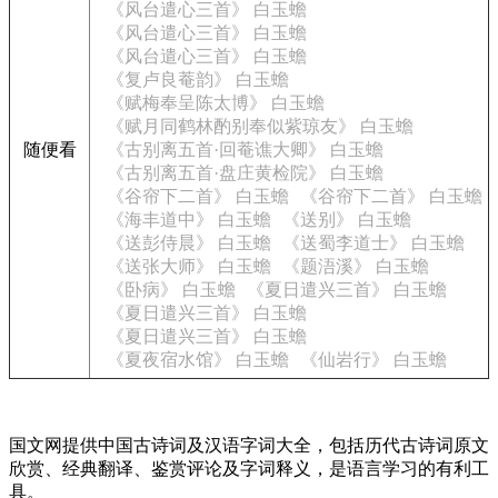
《风台遣心三首》 白玉蟾
《风台遣心三首》 白玉蟾
《风台遣心三首》 白玉蟾
《复卢良菴韵》 白玉蟾
《赋梅奉呈陈太博》 白玉蟾
《赋月同鹤林酌别奉似紫琼友》 白玉蟾
随便看
《古别离五首·回菴谯大卿》 白玉蟾
《古别离五首·盘庄黄检院》 白玉蟾
《谷帘下二首》 白玉蟾
《谷帘下二首》 白玉蟾
《海丰道中》 白玉蟾
《送别》 白玉蟾
《送彭侍晨》 白玉蟾
《送蜀李道士》 白玉蟾
《送张大师》 白玉蟾
《题浯溪》 白玉蟾
《卧病》 白玉蟾
《夏日遣兴三首》 白玉蟾
《夏日遣兴三首》 白玉蟾
《夏日遣兴三首》 白玉蟾
《夏夜宿水馆》 白玉蟾
《仙岩行》 白玉蟾
国文网提供中国古诗词及汉语字词大全，包括历代古诗词原文
欣赏、经典翻译、鉴赏评论及字词释义，是语言学习的有利工
具。