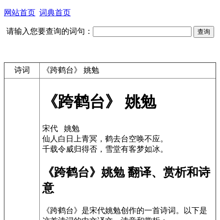
网站首页
词典首页
请输入您要查询的词句：
诗词
《跨鹤台》 姚勉
《跨鹤台》 姚勉
宋代 姚勉
仙人白日上青冥，鹤去台空唤不应。
千载令威归得否，雪堂有客梦如冰。
《跨鹤台》姚勉 翻译、赏析和诗
意
《跨鹤台》是宋代姚勉创作的一首诗词。以下是