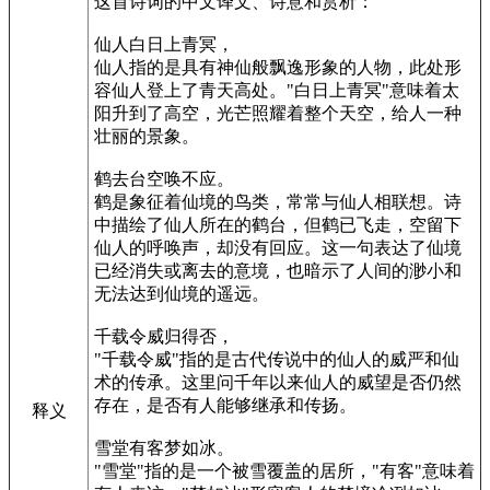
这首诗词的中文译文、诗意和赏析：
仙人白日上青冥，
仙人指的是具有神仙般飘逸形象的人物，此处形
容仙人登上了青天高处。"白日上青冥"意味着太
阳升到了高空，光芒照耀着整个天空，给人一种
壮丽的景象。
鹤去台空唤不应。
鹤是象征着仙境的鸟类，常常与仙人相联想。诗
中描绘了仙人所在的鹤台，但鹤已飞走，空留下
仙人的呼唤声，却没有回应。这一句表达了仙境
已经消失或离去的意境，也暗示了人间的渺小和
无法达到仙境的遥远。
千载令威归得否，
"千载令威"指的是古代传说中的仙人的威严和仙
术的传承。这里问千年以来仙人的威望是否仍然
存在，是否有人能够继承和传扬。
释义
雪堂有客梦如冰。
"雪堂"指的是一个被雪覆盖的居所，"有客"意味着