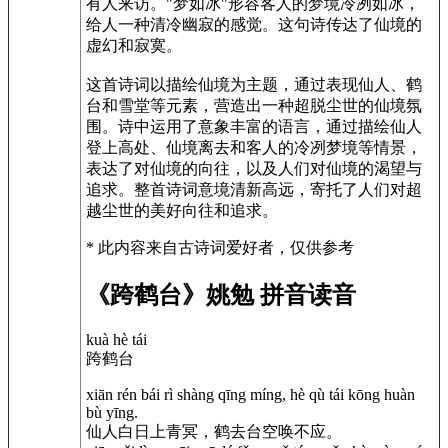
有人来访。"梦如冰"形容客人的梦境冷冽如冰，
给人一种清冷幽寂的感觉。这句诗传达了仙境的
虚幻和寂寞。
这首诗词以描绘仙境为主题，通过表现仙人、鹤
台和雪堂等元素，营造出一种超脱尘世的仙境氛
围。诗中运用了意象丰富的语言，通过描绘仙人
登上高处、仙境离去和客人的冷冽梦境等情景，
表达了对仙境的向往，以及人们对仙境的渴望与
追求。整首诗词意境清新高远，寄托了人们对超
越尘世的美好向往和追求。
* 此内容来自古诗词爱好者，仅供参考
《跨鹤台》姚勉 拼音读音
kuà hè tái
跨鹤台
xiān rén bái rì shàng qīng míng, hè qù tái kōng huàn
bù yīng.
仙人白日上青冥，鹤去台空唤不应。