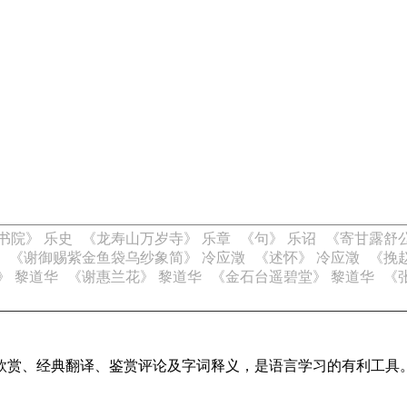
书院》 乐史
《龙寿山万岁寺》 乐章
《句》 乐诏
《寄甘露舒
《谢御赐紫金鱼袋乌纱象简》 冷应澂
《述怀》 冷应澂
《挽
》 黎道华
《谢惠兰花》 黎道华
《金石台遥碧堂》 黎道华
《
欣赏、经典翻译、鉴赏评论及字词释义，是语言学习的有利工具