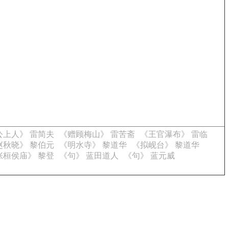
公上人》 雷简夫
《赠顾梅山》 雷苦斋
《王官瀑布》 雷临
赵秋晓》 黎伯元
《明水寺》 黎道华
《拟岘台》 黎道华
张桓侯庙》 黎登
《句》 蓝田道人
《句》 蓝元威
。