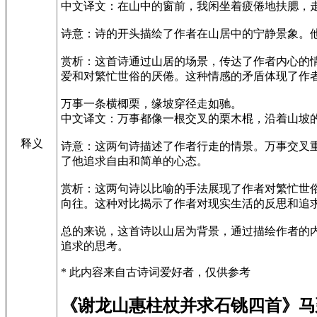
中文译文：在山中的窗前，我闲坐着疲倦地扶腮，
诗意：诗的开头描绘了作者在山居中的宁静景象。
赏析：这首诗通过山居的场景，传达了作者内心的
爱和对繁忙世俗的厌倦。这种情感的矛盾体现了作
万事一条横楖栗，缘坡穿径走如驰。
中文译文：万事都像一根交叉的栗木棍，沿着山坡
释义
诗意：这两句诗描述了作者行走的情景。万事交叉
了他追求自由和简单的心态。
赏析：这两句诗以比喻的手法展现了作者对繁忙世
向往。这种对比揭示了作者对现实生活的反思和追
总的来说，这首诗以山居为背景，通过描绘作者的
追求的思考。
* 此内容来自古诗词爱好者，仅供参考
《谢龙山惠柱杖并求石铫四首》马