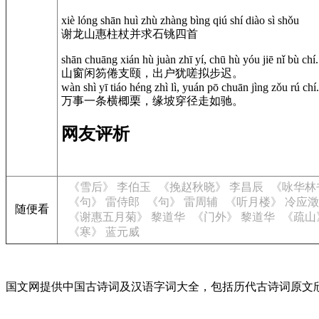
xiè lóng shān huì zhù zhàng bìng qiú shí diào sì shǒu
谢龙山惠柱杖并求石铫四首
shān chuāng xián hù juàn zhī yí, chū hù yóu jiē nǐ bù chí.
山窗闲笏倦支颐，出户犹嗟拟步迟。
wàn shì yī tiáo héng zhì lì, yuán pō chuān jìng zǒu rú chí.
万事一条横楖栗，缘坡穿径走如驰。
网友评析
《雪后》 李伯玉
《挽赵秋晓》 李昌辰
《咏华林
《句》 雷侍郎
《句》 雷周辅
《听月楼》 冷应澂
随便看
《谢惠五月菊》 黎道华
《门外》 黎道华
《疏山
《寒》 蓝元威
国文网提供中国古诗词及汉语字词大全，包括历代古诗词原文