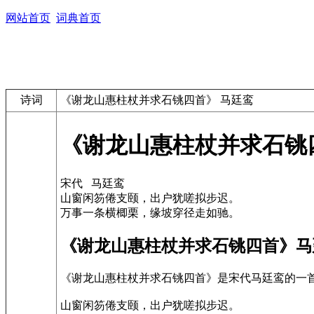
网站首页
词典首页
诗词
《谢龙山惠柱杖并求石铫四首》 马廷鸾
《谢龙山惠柱杖并求石铫
宋代 马廷鸾
山窗闲笏倦支颐，出户犹嗟拟步迟。
万事一条横楖栗，缘坡穿径走如驰。
《谢龙山惠柱杖并求石铫四首》马
《谢龙山惠柱杖并求石铫四首》是宋代马廷鸾的一
山窗闲笏倦支颐，出户犹嗟拟步迟。