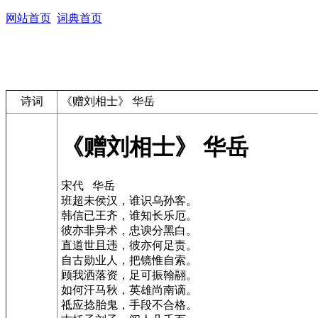
网站首页
词典首页
诗词
《赠刘相士》 华岳
《赠刘相士》 华岳
宋代 华岳
班超未侯汉，谁识乌孙客。
韩信已王齐，谁知长乐厄。
彼亦非异术，忠谀分黑白。
直道世且违，彼亦何足责。
自古勋业人，把镜惟自索。
顾我洒落资，足可振翰翮。
如何汗马秋，英雄尚南谪。
祗应捻胎鬼，手段不合格。