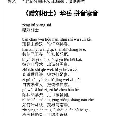
释义
* 此部分翻译来自Baidu，仅供参考
《赠刘相士》华岳 拼音读音
zèng liú xiàng shì
赠刘相士
bān chāo wèi hóu hàn, shuí shí wū sūn kè.
班超未侯汉，谁识乌孙客。
hán xìn yǐ wáng qí, shéi zhī cháng lè è.
韩信已王齐，谁知长乐厄。
bǐ yì fēi yì shù, zhōng yú fēn hēi bái.
彼亦非异术，忠谀分黑白。
zhí dào shì qiě wéi, bǐ yì hé zú zé.
直道世且违，彼亦何足责。
zì gǔ xūn yè rén, bǎ jìng wéi zì suǒ.
自古勋业人，把镜惟自索。
gù wǒ sǎ luò zī, zú kě zhèn hàn hé.
顾我洒落资，足可振翰翮。
rú hé hàn mǎ qiū, yīng xióng shàng nán zhé.
如何汗马秋，英雄尚南谪。
zhī yīng niǎn tāi guǐ, shǒu duàn bù hé gé.
祗应捻胎鬼，手段不合格。