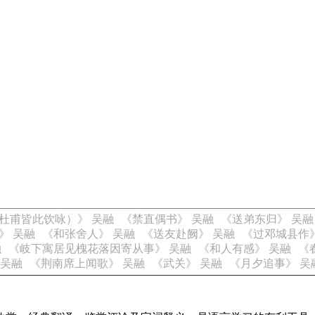
杜甫皆此饮咏）》 吴融
《禁直偶书》 吴融
《送弟东归》 吴融
》 吴融
《和张舍人》 吴融
《送友赴阙》 吴融
《过邓城县作》
融
《岐下寓居见槐花落因寄从事》 吴融
《和人有感》 吴融
《
 吴融
《荆南席上闻歌》 吴融
《武关》 吴融
《月夕追事》 吴