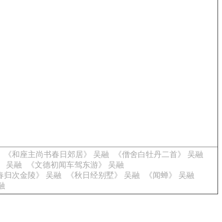
《和座主尚书春日郊居》 吴融
《僧舍白牡丹二首》 吴融
 吴融
《文德初闻车驾东游》 吴融
春归次金陵》 吴融
《秋日经别墅》 吴融
《闻蝉》 吴融
融