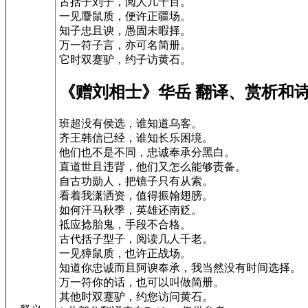
古括子刘子，阅人几千百。
一见麞鼠质，便许正疆场。
知子忠且谀，愚固未暇择。
万一符子言，亦可名简册。
它时双蹇驴，约子访黄石。
《赠刘相士》华岳 翻译、赏析和
班超没有侯选，谁知道乌客。
齐王韩信已经，谁知长乐困境。
他们也不是不同，忠诚奉承分黑白。
直道世且违背，他们又怎么能够责备。
自古功勋人，把镜子只有从索。
看着我潇洒资，值得振翰翅膀。
如何汗马秋季，英雄还南贬。
祗应捻胎鬼，手段不合格。
古代括子型子，阅读几人千老。
一见獐鼠质，也许正战场。
知道你忠诚而且阿谀奉承，我当然没有时间选择。
万一符你的话，也可以叫做简册。
其他时双蹇驴，约您访问黄石。