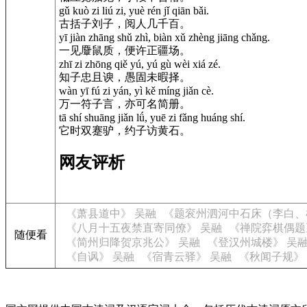
gǔ kuò zi liú zi, yuè rén jǐ qiān bǎi.
古括子刘子，阅人几千百。
yī jiàn zhāng shǔ zhì, biàn xǔ zhèng jiāng chǎng.
一见麞鼠质，便许正疆场。
zhī zi zhōng qiě yú, yú gù wèi xiá zé.
知子忠且谀，愚固未暇择。
wàn yī fú zi yán, yì kě míng jiǎn cè.
万一符子言，亦可名简册。
tā shí shuāng jiǎn lǘ, yuē zi fǎng huáng shí.
它时双蹇驴，约子访黄石。
网友评析
《萧县道中》 吴融
《题衮州泗河中石床（李白、
《八月十五夜禁直寄同僚》 吴融
《禅院弈棋偶题
随便看
《简州归降贺京兆公》 吴融
《登汉州城楼》 吴
《自讽》 吴融
《宿青云驿》 吴融
《秋闻子规》