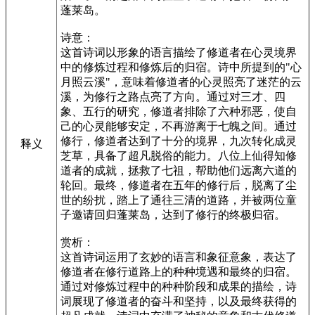
蓬莱岛。
诗意：
这首诗词以形象的语言描绘了修道者在心灵境界
中的修炼过程和修炼后的归宿。诗中所提到的"心
月照云溪"，意味着修道者的心灵照亮了迷茫的云
溪，为修行之路点亮了方向。通过对三才、四
象、五行的研究，修道者排除了六种邪恶，使自
己的心灵能够安定，不再游离于七魄之间。通过
修行，修道者达到了十分的境界，九次转化成灵
释义
芝草，具备了超凡脱俗的能力。八位上仙得知修
道者的成就，拯救了七祖，帮助他们远离六道的
轮回。最终，修道者在五年的修行后，脱离了尘
世的纷扰，踏上了通往三清的道路，并被两位童
子邀请回归蓬莱岛，达到了修行的终极归宿。
赏析：
这首诗词运用了玄妙的语言和象征意象，表达了
修道者在修行道路上的种种境遇和最终的归宿。
通过对修炼过程中的种种阶段和成果的描绘，诗
词展现了修道者的奋斗和坚持，以及最终获得的