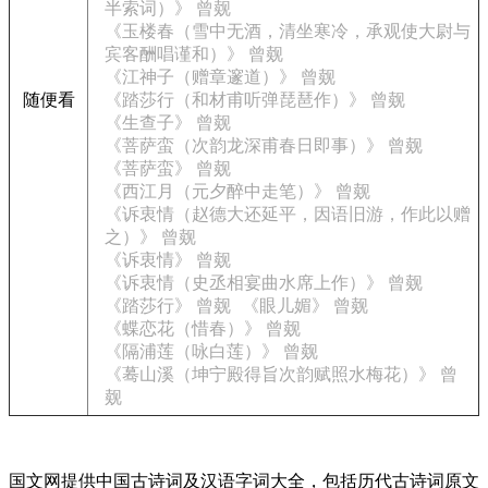
半索词）》 曾觌
《玉楼春（雪中无酒，清坐寒冷，承观使大尉与
宾客酬唱谨和）》 曾觌
《江神子（赠章邃道）》 曾觌
随便看
《踏莎行（和材甫听弹琵琶作）》 曾觌
《生查子》 曾觌
《菩萨蛮（次韵龙深甫春日即事）》 曾觌
《菩萨蛮》 曾觌
《西江月（元夕醉中走笔）》 曾觌
《诉衷情（赵德大还延平，因语旧游，作此以赠
之）》 曾觌
《诉衷情》 曾觌
《诉衷情（史丞相宴曲水席上作）》 曾觌
《踏莎行》 曾觌
《眼儿媚》 曾觌
《蝶恋花（惜春）》 曾觌
《隔浦莲（咏白莲）》 曾觌
《蓦山溪（坤宁殿得旨次韵赋照水梅花）》 曾
觌
国文网提供中国古诗词及汉语字词大全，包括历代古诗词原文