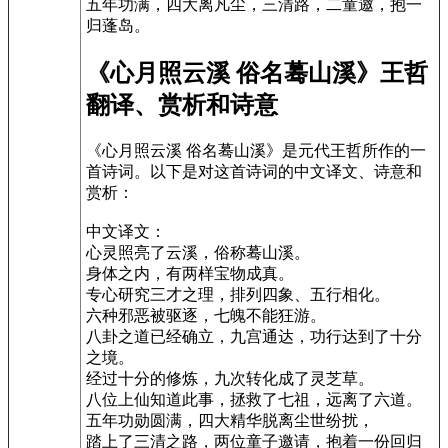
五年功满，四大离凡尘，三清路，二童邀，抱一
归蓬岛。
《心月照云溪 俗名蓦山溪》王哲
翻译、赏析和诗意
《心月照云溪 俗名蓦山溪》是元代王哲所作的一
首诗词。以下是对这首诗词的中文译文、诗意和
赏析：
中文译文：
心灵照亮了云溪，俗称蓦山溪。
身体之内，有两样宝物成真。
专心研究三才之理，排列四象、五行相化。
六种邪恶被驱逐，七魄不能狂游。
八卦之道已经确立，九宫通达，功行达到了十分
之境。
经过十分的修炼，九次转化成了灵芝草。
八位上仙知道此事，拯救了七祖，远离了六道。
五年功勋圆满，四大精华脱离尘世纷扰，
踏上了三清之路，两位童子邀请，抱着一份回归