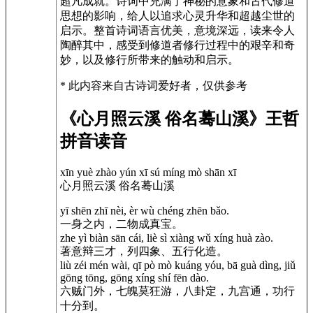
超凡成就。诗词中充满了神秘的意象和古代修道
思想的影响，给人以追求心灵升华和超越尘世的
启示。整首诗词语言优美，意境深远，读来令人
陶醉其中，感受到修道者修行过程中的艰辛和奇
妙，以及修行所带来的触动和启示。
* 此内容来自古诗词爱好者，仅供参考
《心月照云溪 俗名蓦山溪》王哲
拼音读音
xīn yuè zhào yún xī sú míng mò shān xī
心月照云溪 俗名蓦山溪
yī shēn zhī nèi, èr wù chéng zhēn bǎo.
一身之内，二物成真宝。
zhe yì biàn sān cái, liè sì xiàng wǔ xíng huà zào.
著意辩三才，列四象、五行化造。
liù zéi mén wài, qī pò mò kuáng yóu, bā guà dìng, jiǔ
gōng tōng, gōng xíng shí fēn dào.
六贼门外，七魄莫狂游，八卦定，九宫通，功行
十分到。