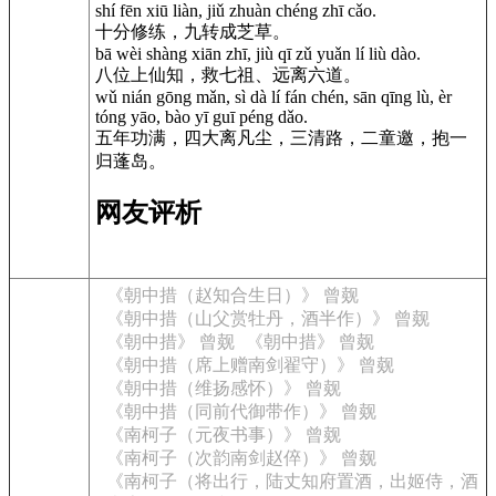
shí fēn xiū liàn, jiǔ zhuàn chéng zhī cǎo.
十分修练，九转成芝草。
bā wèi shàng xiān zhī, jiù qī zǔ yuǎn lí liù dào.
八位上仙知，救七祖、远离六道。
wǔ nián gōng mǎn, sì dà lí fán chén, sān qīng lù, èr
tóng yāo, bào yī guī péng dǎo.
五年功满，四大离凡尘，三清路，二童邀，抱一
归蓬岛。
网友评析
《朝中措（赵知合生日）》 曾觌
《朝中措（山父赏牡丹，酒半作）》 曾觌
《朝中措》 曾觌
《朝中措》 曾觌
《朝中措（席上赠南剑翟守）》 曾觌
《朝中措（维扬感怀）》 曾觌
《朝中措（同前代御带作）》 曾觌
《南柯子（元夜书事）》 曾觌
《南柯子（次韵南剑赵倅）》 曾觌
《南柯子（将出行，陆丈知府置酒，出姬侍，酒