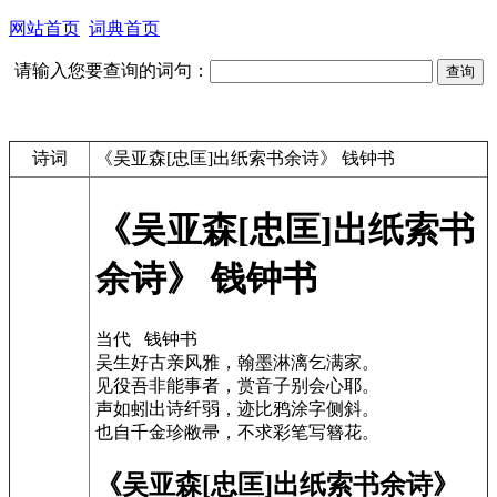
网站首页
词典首页
请输入您要查询的词句：
诗词
《吴亚森[忠匡]出纸索书余诗》 钱钟书
《吴亚森[忠匡]出纸索书
余诗》 钱钟书
当代 钱钟书
吴生好古亲风雅，翰墨淋漓乞满家。
见役吾非能事者，赏音子别会心耶。
声如蚓出诗纤弱，迹比鸦涂字侧斜。
也自千金珍敝帚，不求彩笔写簪花。
《吴亚森[忠匡]出纸索书余诗》