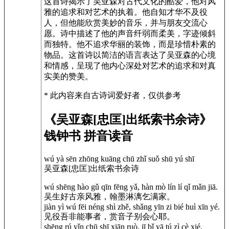
这首诗揭示了吴亚森对古代文化的酷爱，他对风
雅的追求和对艺术的执着。他自知才华不及役
人，但他能欣赏美妙的音乐，并与朋友交流心
愿。诗中描述了他的声音纤弱而柔美，字迹倾斜
而独特。他不追求华丽的装饰，而是珍惜朴素的
物品。这首诗以简洁的语言表达了吴亚森的心境
和情感，呈现了他内心深处对艺术的追求和对真
实美的赞美。
* 此内容来自古诗词爱好者，仅供参考
《吴亚森[忠匡]出纸索书余诗》
钱钟书 拼音读音
wú yà sēn zhōng kuāng chū zhǐ suǒ shū yú shī
吴亚森[忠匡]出纸索书余诗
wú shēng hào gǔ qīn fēng yǎ, hàn mò lín lí qǐ mǎn jiā.
吴生好古亲风雅，翰墨淋漓乞满家。
jiàn yì wú fēi néng shì zhě, shǎng yīn zi bié huì xīn yé.
见役吾非能事者，赏音子别会心耶。
shēng rú yǐn chū shī xiān ruò, jī bǐ yā tú zì cè xié.