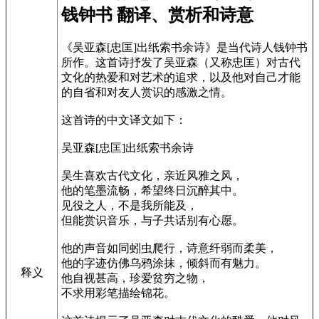
钱钟书 翻译、赏析和诗意
《吴亚森[忠匡]出纸索书余诗》是当代诗人钱钟书
所作。这首诗抒发了吴亚森（又称忠匡）对古代
文化的热爱和对艺术的追求，以及他对自己才能
的自省和对友人赏识的感激之情。
这首诗的中文译文如下：
吴亚森[忠匡]出纸索书余诗
吴生喜欢古代文化，亲近风雅之风，
他的笔墨流畅，希望终日沉醉其中。
见役之人，不是我所能及，
但能赏识音乐，与子共话别有心愿。
他的声音如同蚓虫爬行，诗意纤弱而柔美，
他的字迹仿佛乌鸦涂抹，倾斜而有魅力。
释义
他自视甚高，珍爱贫穷之物，
不求用彩笔描绘锦花。