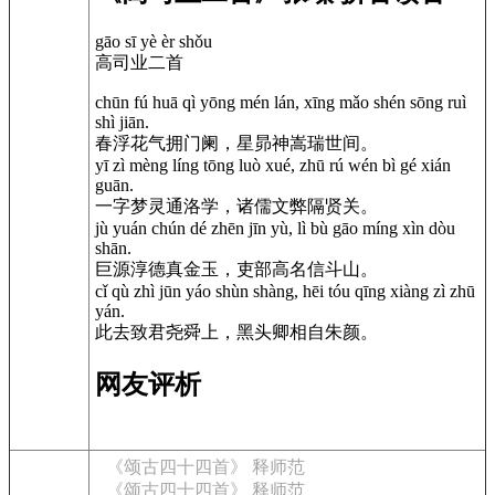
gāo sī yè èr shǒu
高司业二首
chūn fú huā qì yōng mén lán, xīng mǎo shén sōng ruì
shì jiān.
春浮花气拥门阑，星昴神嵩瑞世间。
yī zì mèng líng tōng luò xué, zhū rú wén bì gé xián
guān.
一字梦灵通洛学，诸儒文弊隔贤关。
jù yuán chún dé zhēn jīn yù, lì bù gāo míng xìn dòu
shān.
巨源淳德真金玉，吏部高名信斗山。
cǐ qù zhì jūn yáo shùn shàng, hēi tóu qīng xiàng zì zhū
yán.
此去致君尧舜上，黑头卿相自朱颜。
网友评析
《颂古四十四首》 释师范
《颂古四十四首》 释师范