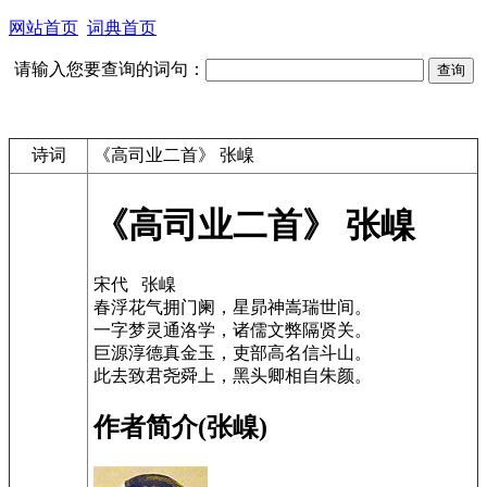
网站首页
词典首页
请输入您要查询的词句：
诗词
《高司业二首》 张嵲
《高司业二首》 张嵲
宋代 张嵲
春浮花气拥门阑，星昴神嵩瑞世间。
一字梦灵通洛学，诸儒文弊隔贤关。
巨源淳德真金玉，吏部高名信斗山。
此去致君尧舜上，黑头卿相自朱颜。
作者简介(张嵲)