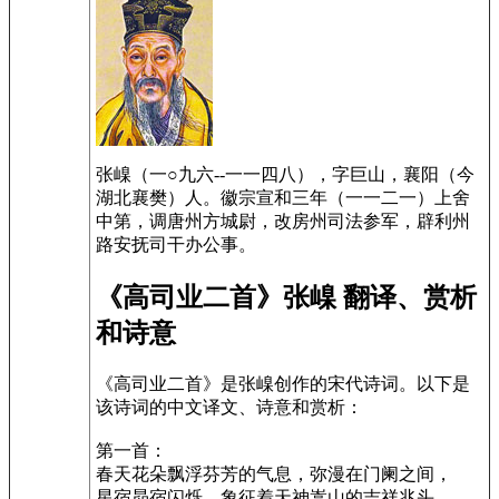
张嵲（一○九六--一一四八），字巨山，襄阳（今
湖北襄樊）人。徽宗宣和三年（一一二一）上舍
中第，调唐州方城尉，改房州司法参军，辟利州
路安抚司干办公事。
《高司业二首》张嵲 翻译、赏析
和诗意
《高司业二首》是张嵲创作的宋代诗词。以下是
该诗词的中文译文、诗意和赏析：
第一首：
春天花朵飘浮芬芳的气息，弥漫在门阑之间，
星宿昴宿闪烁，象征着天神嵩山的吉祥兆头。