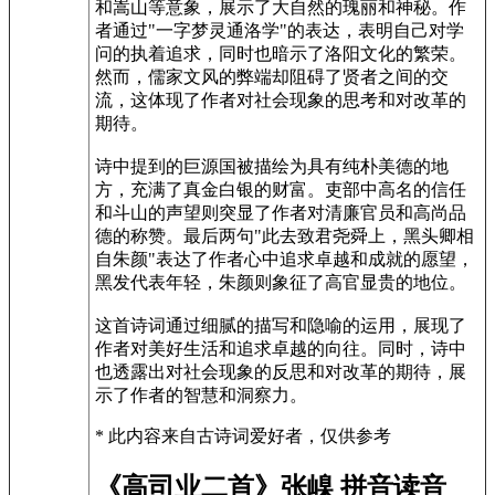
和嵩山等意象，展示了大自然的瑰丽和神秘。作
者通过"一字梦灵通洛学"的表达，表明自己对学
问的执着追求，同时也暗示了洛阳文化的繁荣。
然而，儒家文风的弊端却阻碍了贤者之间的交
流，这体现了作者对社会现象的思考和对改革的
期待。
诗中提到的巨源国被描绘为具有纯朴美德的地
方，充满了真金白银的财富。吏部中高名的信任
和斗山的声望则突显了作者对清廉官员和高尚品
德的称赞。最后两句"此去致君尧舜上，黑头卿相
自朱颜"表达了作者心中追求卓越和成就的愿望，
黑发代表年轻，朱颜则象征了高官显贵的地位。
这首诗词通过细腻的描写和隐喻的运用，展现了
作者对美好生活和追求卓越的向往。同时，诗中
也透露出对社会现象的反思和对改革的期待，展
示了作者的智慧和洞察力。
* 此内容来自古诗词爱好者，仅供参考
《高司业二首》张嵲 拼音读音