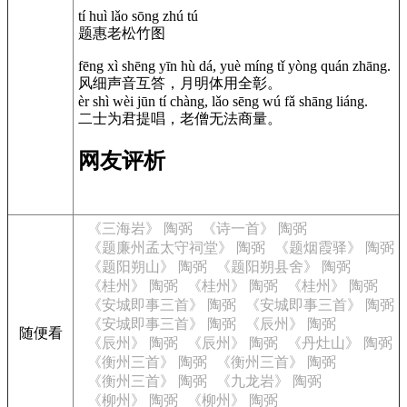
tí huì lǎo sōng zhú tú
题惠老松竹图
fēng xì shēng yīn hù dá, yuè míng tǐ yòng quán zhāng.
风细声音互答，月明体用全彰。
èr shì wèi jūn tí chàng, lǎo sēng wú fǎ shāng liáng.
二士为君提唱，老僧无法商量。
网友评析
《三海岩》 陶弼
《诗一首》 陶弼
《题廉州孟太守祠堂》 陶弼
《题烟霞驿》 陶弼
《题阳朔山》 陶弼
《题阳朔县舍》 陶弼
《桂州》 陶弼
《桂州》 陶弼
《桂州》 陶弼
《安城即事三首》 陶弼
《安城即事三首》 陶弼
《安城即事三首》 陶弼
《辰州》 陶弼
随便看
《辰州》 陶弼
《辰州》 陶弼
《丹灶山》 陶弼
《衡州三首》 陶弼
《衡州三首》 陶弼
《衡州三首》 陶弼
《九龙岩》 陶弼
《柳州》 陶弼
《柳州》 陶弼