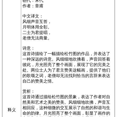
朝代：宋代
作者：章甫
中文译文：
风细声音互答，
月明体用全彰。
二士为君提唱，
老僧无法商量。
诗意：
这首诗描绘了一幅描绘松竹图的作品，并表达了
一种深远的诗意。风细细地吹拂着，声音回答着
彼此，月光照亮了整个画面，展现了它的完美之
处。两位士人为了君主赞美这幅画，提供了他们
的歌颂之词，老僧却无法找到恰当的言辞来表达
自己的赞美之情。
赏析：
这首诗通过描绘松竹图的景象，表达了作者对自
然美和艺术之美的赞美。风细细地吹拂，声音互
相回应，这种细微的交互展示了自然的和谐与生
释义
命的韵律。月光照亮了整个画面，彰显了画作的