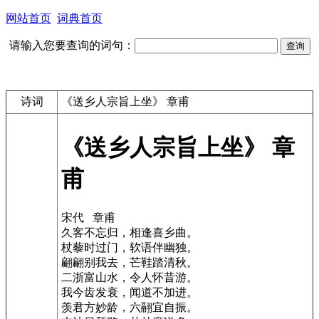
网站首页
词典首页
请输入您要查询的词句：
诗词
《送乡人宗旨上坐》 章甫
《送乡人宗旨上坐》 章
甫
宋代 章甫
久客不忘归，相逢喜乡曲。
杖藜时过门，软语伴幽独。
翩翩别我去，芒鞋踏清秋。
二浙富山水，令人怀昔游。
我今齿发衰，闻道不加进。
羡君方妙龄，六翮宜自振。