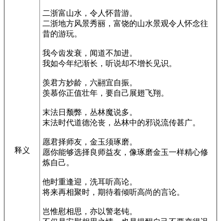
二浙富山水，令人怀昔游。
二浙地方风景秀丽，富饶的山水景观令人怀念往
昔的游玩。
我今齿发衰，闻道不加进。
我如今年纪渐长，听说却不增长见识。
羡君方妙龄，六翮宜自振。
羡慕你正值壮年，要自己展翅飞翔。
末法日颓弊，丛林魔说多。
末法时代道德沦丧，丛林中的邪说流传甚广。
愿君择师友，金玉须琢磨。
释义
愿你能够选择良师益友，像琢磨金玉一样精心修
炼自己。
他时重逢迎，洗耳听高论。
将来再相聚时，期待着倾听高尚的言论。
岂惟慰相思，亦以警老钝。