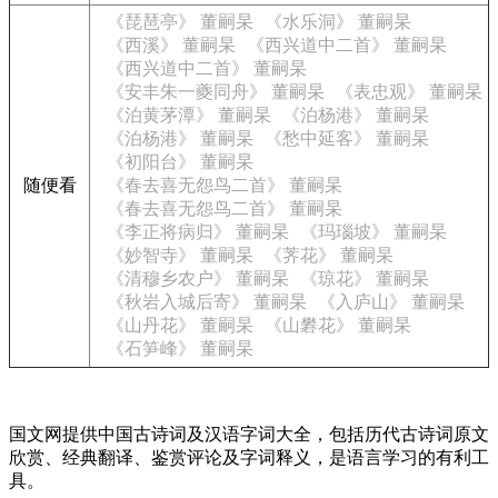
《琵琶亭》 董嗣杲
《水乐洞》 董嗣杲
《西溪》 董嗣杲
《西兴道中二首》 董嗣杲
《西兴道中二首》 董嗣杲
《安丰朱一夔同舟》 董嗣杲
《表忠观》 董嗣杲
《泊黄茅潭》 董嗣杲
《泊杨港》 董嗣杲
《泊杨港》 董嗣杲
《愁中延客》 董嗣杲
《初阳台》 董嗣杲
随便看
《春去喜无怨鸟二首》 董嗣杲
《春去喜无怨鸟二首》 董嗣杲
《李正将病归》 董嗣杲
《玛瑙坡》 董嗣杲
《妙智寺》 董嗣杲
《荠花》 董嗣杲
《清穆乡农户》 董嗣杲
《琼花》 董嗣杲
《秋岩入城后寄》 董嗣杲
《入庐山》 董嗣杲
《山丹花》 董嗣杲
《山礬花》 董嗣杲
《石笋峰》 董嗣杲
国文网提供中国古诗词及汉语字词大全，包括历代古诗词原文
欣赏、经典翻译、鉴赏评论及字词释义，是语言学习的有利工
具。