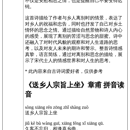
不仅是安慰相思之情，也是提醒自己不要变得迟
钝。
这首诗描绘了作者与乡人离别时的情景，表达了
对乡人的祝福和忠告，同时也抒发了自己对乡土
情怀的思念之情。通过描绘自然景物和诗人内心
的感受，展现了离别的苦涩与思念的甜蜜。诗中
还融入了对时代风貌的观察和对人生道路的思
考，以及对友人未来的期许和警示。整首诗情感
真挚，语言简练，通过对离别和思念的描绘，展
示了宋代士人的情感世界和对人生的思考。
* 此内容来自古诗词爱好者，仅供参考
《送乡人宗旨上坐》章甫 拼音读
音
sòng xiāng rén zōng zhǐ shàng zuò
送乡人宗旨上坐
jiǔ kè bù wàng guī, xiāng féng xǐ xiāng qū.
久客不忘归，相逢喜乡曲。