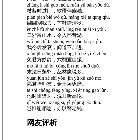
zhàng lí shí guò mén, ruǎn yǔ bàn yōu dú.
杖藜时过门，软语伴幽独。
piān piān bié wǒ qù, máng xié tà qīng qiū.
翩翩别我去，芒鞋踏清秋。
èr zhè fù shān shuǐ, lìng rén huái xī yóu.
二浙富山水，令人怀昔游。
wǒ jīn chǐ fā shuāi, wén dào bù jiā jìn.
我今齿发衰，闻道不加进。
xiàn jūn fāng miào líng, liù hé yí zì zhèn.
羡君方妙龄，六翮宜自振。
mò fǎ rì tuí bì, cóng lín mó shuō duō.
末法日颓弊，丛林魔说多。
yuàn jūn zé shī yǒu, jīn yù xū zuó mo.
愿君择师友，金玉须琢磨。
tā shí chóng féng yíng, xǐ ěr tīng gāo lùn.
他时重逢迎，洗耳听高论。
qǐ wéi wèi xiāng sī, yì yǐ jǐng lǎo dùn.
岂惟慰相思，亦以警老钝。
网友评析