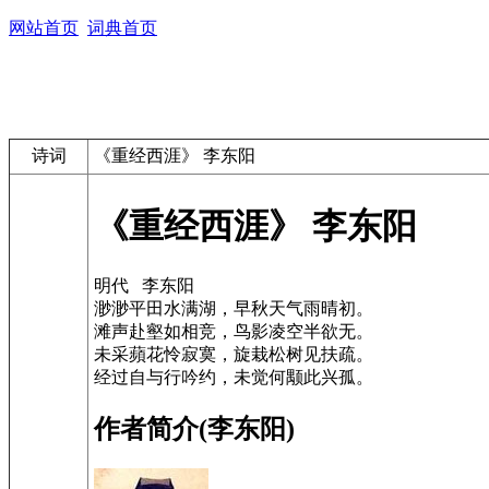
网站首页
词典首页
诗词
《重经西涯》 李东阳
《重经西涯》 李东阳
明代 李东阳
渺渺平田水满湖，早秋天气雨晴初。
滩声赴壑如相竞，鸟影凌空半欲无。
未采蘋花怜寂寞，旋栽松树见扶疏。
经过自与行吟约，未觉何颙此兴孤。
作者简介(李东阳)