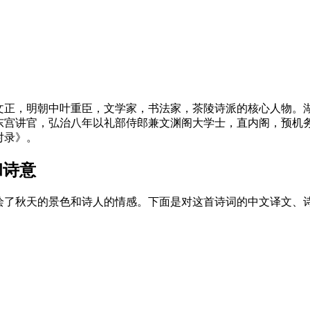
涯，谥文正，明朝中叶重臣，文学家，书法家，茶陵诗派的核心人物
东宫讲官，弘治八年以礼部侍郎兼文渊阁大学士，直内阁，预机
对录》。
和诗意
绘了秋天的景色和诗人的情感。下面是对这首诗词的中文译文、