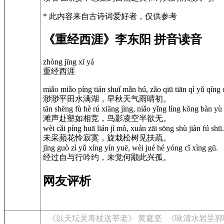
* 此内容来自古诗词爱好者，仅供参考
《重经西涯》李东阳 拼音读音
zhòng jīng xī yá
重经西涯
miǎo miǎo píng tián shuǐ mǎn hú, zǎo qiū tiān qì yǔ qíng 
渺渺平田水满湖，早秋天气雨晴初。
tān shēng fù hè rú xiāng jìng, niǎo yǐng líng kōng bàn yù
滩声赴壑如相竞，鸟影凌空半欲无。
wèi cǎi píng huā lián jì mò, xuán zāi sōng shù jiàn fú shū.
未采蘋花怜寂寞，旋栽松树见扶疏。
jīng guò zì yǔ xíng yín yuē, wèi jué hé yóng cǐ xìng gū.
经过自与行吟约，未觉何颙此兴孤。
网友评析
《以天坛灵寿杖送莘老》 黄庭坚
《咏清水岩呈郭