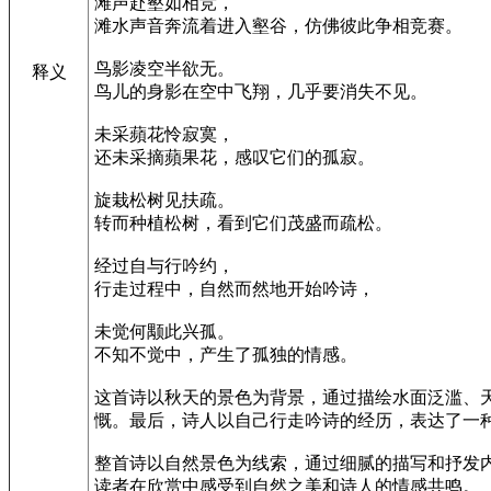
滩声赴壑如相竞，
滩水声音奔流着进入壑谷，仿佛彼此争相竞赛。
鸟影凌空半欲无。
释义
鸟儿的身影在空中飞翔，几乎要消失不见。
未采蘋花怜寂寞，
还未采摘蘋果花，感叹它们的孤寂。
旋栽松树见扶疏。
转而种植松树，看到它们茂盛而疏松。
经过自与行吟约，
行走过程中，自然而然地开始吟诗，
未觉何颙此兴孤。
不知不觉中，产生了孤独的情感。
这首诗以秋天的景色为背景，通过描绘水面泛滥、
慨。最后，诗人以自己行走吟诗的经历，表达了一
整首诗以自然景色为线索，通过细腻的描写和抒发
读者在欣赏中感受到自然之美和诗人的情感共鸣。