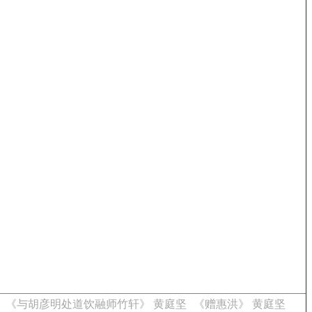
《与胡彦明处道饮融师竹轩》 黄庭坚
《赠惠洪》 黄庭坚