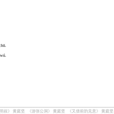
chū.
 wú.
明叔》 黄庭坚
《游张公洞》 黄庭坚
《又借前韵见意》 黄庭坚