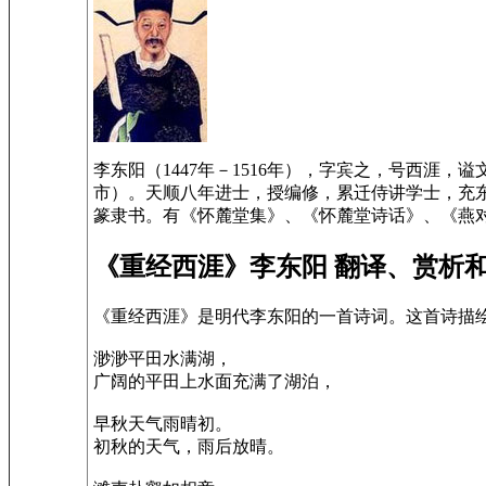
李东阳（1447年－1516年），字宾之，号西
市）。天顺八年进士，授编修，累迁侍讲学士，充
篆隶书。有《怀麓堂集》、《怀麓堂诗话》、《燕
《重经西涯》李东阳 翻译、赏析
《重经西涯》是明代李东阳的一首诗词。这首诗描
渺渺平田水满湖，
广阔的平田上水面充满了湖泊，
早秋天气雨晴初。
初秋的天气，雨后放晴。