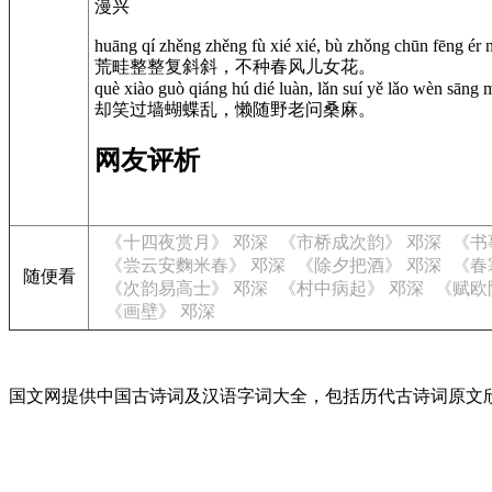
漫兴
huāng qí zhěng zhěng fù xié xié, bù zhǒng chūn fēng ér 
荒畦整整复斜斜，不种春风儿女花。
què xiào guò qiáng hú dié luàn, lǎn suí yě lǎo wèn sāng 
却笑过墙蝴蝶乱，懒随野老问桑麻。
网友评析
《十四夜赏月》 邓深
《市桥成次韵》 邓深
《书
《尝云安麴米春》 邓深
《除夕把酒》 邓深
《春
随便看
《次韵易高士》 邓深
《村中病起》 邓深
《赋欧
《画壁》 邓深
国文网提供中国古诗词及汉语字词大全，包括历代古诗词原文