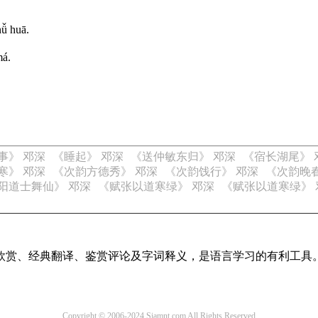
nǚ huā.
má.
事》 邓深
《睡起》 邓深
《送仲敏东归》 邓深
《宿长湖尾》 
寒》 邓深
《次韵方德秀》 邓深
《次韵饯行》 邓深
《次韵晚春
阳道士舞仙》 邓深
《赋张以道寒绿》 邓深
《赋张以道寒绿》 
欣赏、经典翻译、鉴赏评论及字词释义，是语言学习的有利工具
Copyright © 2006-2024 Siamnt.com All Rights Reserved