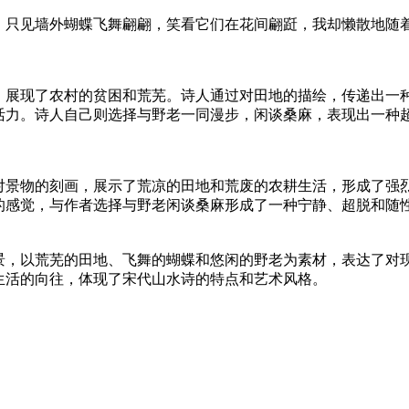
。只见墙外蝴蝶飞舞翩翩，笑看它们在花间翩跹，我却懒散地随
，展现了农村的贫困和荒芜。诗人通过对田地的描绘，传递出一
活力。诗人自己则选择与野老一同漫步，闲谈桑麻，表现出一种
对景物的刻画，展示了荒凉的田地和荒废的农耕生活，形成了强
的感觉，与作者选择与野老闲谈桑麻形成了一种宁静、超脱和随
景，以荒芜的田地、飞舞的蝴蝶和悠闲的野老为素材，表达了对
生活的向往，体现了宋代山水诗的特点和艺术风格。