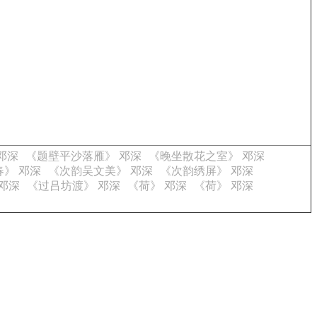
邓深
《题壁平沙落雁》 邓深
《晚坐散花之室》 邓深
》 邓深
《次韵吴文美》 邓深
《次韵绣屏》 邓深
邓深
《过吕坊渡》 邓深
《荷》 邓深
《荷》 邓深
。