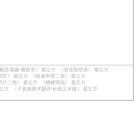
颇及葛藤·缀景亭》 葛立方
《喜侄郯登第》 葛立方
官》 葛立方
《咏春申君二首》 葛立方
早行二绝》 葛立方
《赠褚明远》 葛立方
立方
《子直画屏求题诗·杜牧之水嬉》 葛立方
。