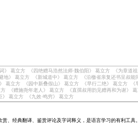
词》 葛立方
《四绝赠马浩然法师·魏伯阳》 葛立方
《为章道祖
避地》 葛立方
《新城道中》 葛立方
《沿檄省亲复还书呈叔能同
》 葛立方
《园中新叠假山》 葛立方
《早行二绝》 葛立方
《
立方
《赠施尧年老人》 葛立方
《直孺叔用韵见赠再和为谢》 葛
臣》 葛立方
《九效·鸣穷》 葛立方
欣赏、经典翻译、鉴赏评论及字词释义，是语言学习的有利工具