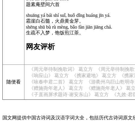
题素庵壁间六首
shuāng yá bái shí suǐ, huǒ dǐng huáng jīn yá.
霜崖白石髓，火鼎黄金芽。
shēng shū bù rù mèng, bǎo fàn jiān jiāng chá.
生疏不入梦，饱饭煎江茶。
网友评析
《周元举待制挽歌词》 葛立方
《周元举待制挽歌
《响应山》 葛立方
《携家避地》 葛立方
《携家
随便看
《咏春申君二首》 葛立方
《游衢州乌巨山乾明寺
《赠施尧年老人》 葛立方
《赠施尧年老人》 葛
《子直画屏求题诗·谢安东山》 葛立方
《九效·君
国文网提供中国古诗词及汉语字词大全，包括历代古诗词原文