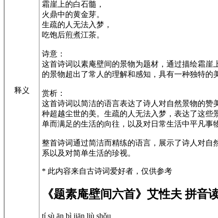
霜崖上的白石髓，
火鼎中的黄金芽。
生疏的人无法入梦，
吃饱后煎煮江茶。
诗意：
这首诗词以素庵壁间的景物为题材，通过描绘霜崖
的景物超出了常人的理解和感知，具有一种独特的
释义
赏析：
这首诗词以简洁的语言表达了诗人对自然景物的赞
种超越尘世的美。生疏的人无法入梦，表达了这些
单而满足的生活的向往，以及对日常生活中平凡事
整首诗词通过简洁而精练的语言，展示了诗人对自
系以及对简单生活的珍视。
* 此内容来自古诗词爱好者，仅供参考
《题素庵壁间六首》艾性夫 拼音
tí sù ān bì jiān liù shǒu