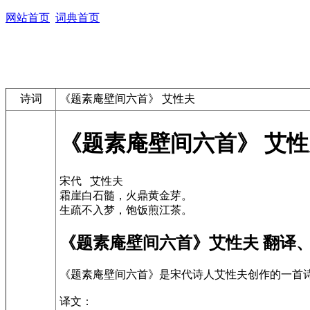
网站首页
词典首页
诗词
《题素庵壁间六首》 艾性夫
《题素庵壁间六首》 艾性
宋代 艾性夫
霜崖白石髓，火鼎黄金芽。
生疏不入梦，饱饭煎江茶。
《题素庵壁间六首》艾性夫 翻译
《题素庵壁间六首》是宋代诗人艾性夫创作的一首
译文：