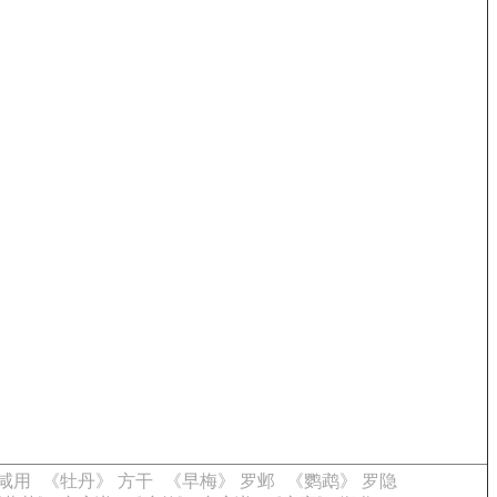
咸用
《牡丹》 方干
《早梅》 罗邺
《鹦鹉》 罗隐