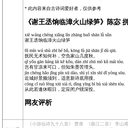
* 此内容来自古诗词爱好者，仅供参考
《谢王丞饷临漳火山绿笋》陈宓 
xiè wáng chéng xiǎng lín zhāng huǒ shān lǜ sǔn
谢王丞饷临漳火山绿笋
fǔ mín wú shù zhī hé bǔ, kōng fù jiā shān jǐ dù qiū.
抚民无术知何补，空负家山几度秋。
qǐ yǒu gān liáng lái kě kǒu, dàn zhī zhū mò kǔ mái tóu.
岂有甘凉来可口，但知朱墨苦埋头。
jìn chéng hǎo jǐng pín xū dào, shì yì xīn shī dǐ yòng sōu.
近城好景频须到，适意新诗底用搜。
cóng cǐ ruò féng xiū xiá rì, dìng yīng bì hù xiá shēn tóu.
从此若逢休暇日，定应闭户辖深投。
网友评析
《小游仙诗九十八首》 曹唐
《曲江二首》 李山