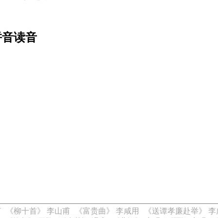
拼音读音
甫
《柳十首》 李山甫
《富贵曲》 李咸用
《送谭孝廉赴举》 李