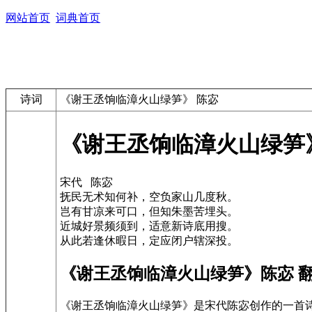
网站首页
词典首页
诗词
《谢王丞饷临漳火山绿笋》 陈宓
《谢王丞饷临漳火山绿笋
宋代 陈宓
抚民无术知何补，空负家山几度秋。
岂有甘凉来可口，但知朱墨苦埋头。
近城好景频须到，适意新诗底用搜。
从此若逢休暇日，定应闭户辖深投。
《谢王丞饷临漳火山绿笋》陈宓 
《谢王丞饷临漳火山绿笋》是宋代陈宓创作的一首