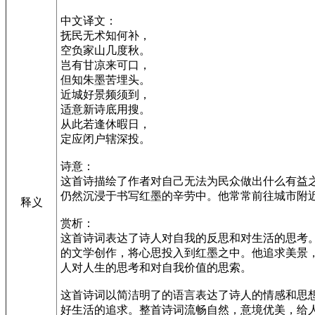
中文译文：
抚民无术知何补，
空负家山几度秋。
岂有甘凉来可口，
但知朱墨苦埋头。
近城好景频须到，
适意新诗底用搜。
从此若逢休暇日，
定应闭户辖深投。
诗意：
这首诗描绘了作者对自己无法为民众做出什么有益
仍然沉浸于书写红墨的辛劳中。他常常前往城市附
释义
赏析：
这首诗词表达了诗人对自我的反思和对生活的思考
的文学创作，将心思投入到红墨之中。他追求美景
人对人生的思考和对自我价值的思索。
这首诗词以简洁明了的语言表达了诗人的情感和思
好生活的追求。整首诗词流畅自然，意境优美，给