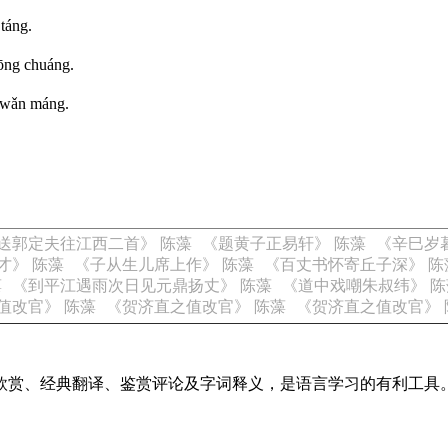
 táng.
dōng chuáng.
o wǎn máng.
送郭定夫往江西二首》 陈藻
《题黄子正易轩》 陈藻
《辛巳岁
才》 陈藻
《子从生儿席上作》 陈藻
《百丈书怀寄丘子深》 陈
藻
《到平江遇雨次日见元鼎扬丈》 陈藻
《道中戏嘲朱叔纬》 陈
值改官》 陈藻
《贺济直之值改官》 陈藻
《贺济直之值改官》 
欣赏、经典翻译、鉴赏评论及字词释义，是语言学习的有利工具