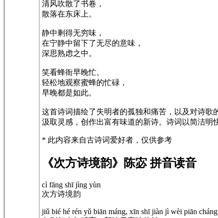
清风吹散了书卷，
散落在东床上。
静中剩得无穷味，
在宁静中留下了无尽的意味，
深思熟虑之中。
笑看蜂衙早晚忙。
轻松地观察蜜蜂的忙碌，
早晚都是如此。
这首诗词描绘了失明者的孤独和痛苦，以及对诗歌
汲取灵感，创作出富有味道的新诗。诗词以简洁明
* 此内容来自古诗词爱好者，仅供参考
《次方诗境韵》陈宓 拼音读音
cì fāng shī jìng yùn
次方诗境韵
jiǔ bié hé rén yǔ biān máng, xīn shī jiàn jì wèi piān cháng