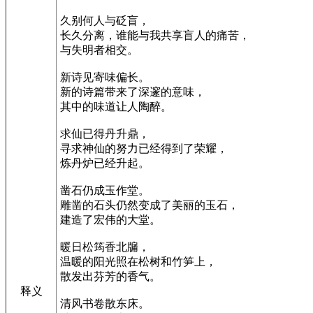
久别何人与砭盲，
长久分离，谁能与我共享盲人的痛苦，
与失明者相交。
新诗见寄味偏长。
新的诗篇带来了深邃的意味，
其中的味道让人陶醉。
求仙已得丹升鼎，
寻求神仙的努力已经得到了荣耀，
炼丹炉已经升起。
凿石仍成玉作堂。
雕凿的石头仍然变成了美丽的玉石，
建造了宏伟的大堂。
暖日松筠香北牖，
温暖的阳光照在松树和竹笋上，
散发出芬芳的香气。
释义
清风书卷散东床。