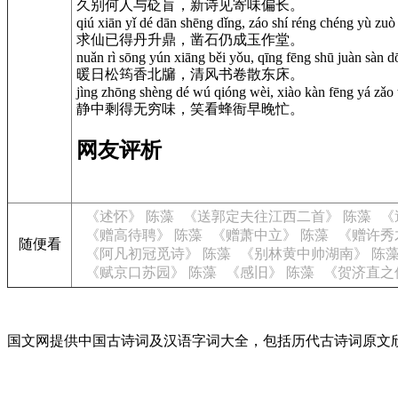
久别何人与砭盲，新诗见寄味偏长。
qiú xiān yǐ dé dān shēng dǐng, záo shí réng chéng yù zuò
求仙已得丹升鼎，凿石仍成玉作堂。
nuǎn rì sōng yún xiāng běi yǒu, qīng fēng shū juàn sàn 
暖日松筠香北牖，清风书卷散东床。
jìng zhōng shèng dé wú qióng wèi, xiào kàn fēng yá zǎ
静中剩得无穷味，笑看蜂衙早晚忙。
网友评析
《述怀》 陈藻
《送郭定夫往江西二首》 陈藻
《
《赠高待聘》 陈藻
《赠萧中立》 陈藻
《赠许秀
随便看
《阿凡初冠觅诗》 陈藻
《别林黄中帅湖南》 陈
《赋京口苏园》 陈藻
《感旧》 陈藻
《贺济直之
国文网提供中国古诗词及汉语字词大全，包括历代古诗词原文