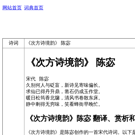
网站首页
词典首页
诗词
《次方诗境韵》 陈宓
《次方诗境韵》 陈宓
宋代 陈宓
久别何人与砭盲，新诗见寄味偏长。
求仙已得丹升鼎，凿石仍成玉作堂。
暖日松筠香北牖，清风书卷散东床。
静中剩得无穷味，笑看蜂衙早晚忙。
《次方诗境韵》陈宓 翻译、赏析
《次方诗境韵》是陈宓创作的一首宋代诗词。以下