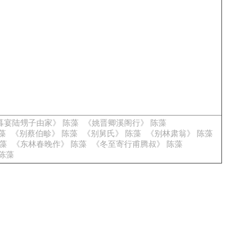
暮宴陆甥子由家》 陈藻
《姚晋卿溪阁行》 陈藻
藻
《别蔡伯畛》 陈藻
《别舅氏》 陈藻
《别林肃翁》 陈藻
藻
《东林春晚作》 陈藻
《冬至寄行甫腾叔》 陈藻
陈藻
。