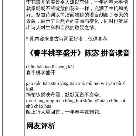
李花盛开的美景令人难以忘怀，一年的春天事情
就像朝朝不断绽放的花朵一样，充满了生机和美
好。整首诗词以简洁而准确的语言刻画了春天的
景象，展示了自然界的美丽与变化，同时也流露
出诗人对生命和自然的敬畏之情。
* 此内容来自古诗词爱好者，仅供参考
《春半桃李盛开》陈宓 拼音读音
chūn bàn táo lǐ shèng kāi
春半桃李盛开
gǎo qún liàn shuì yìng dān xiá, mò mò wú yán bù zì
kuā.
缟裙练帨映丹霞，默默无言不自夸。
mò shàng xíng rén chóng huí shǒu, yī nián chūn shì
shù cháo huā.
陌上行人重回首，一年春事数朝花。
网友评析