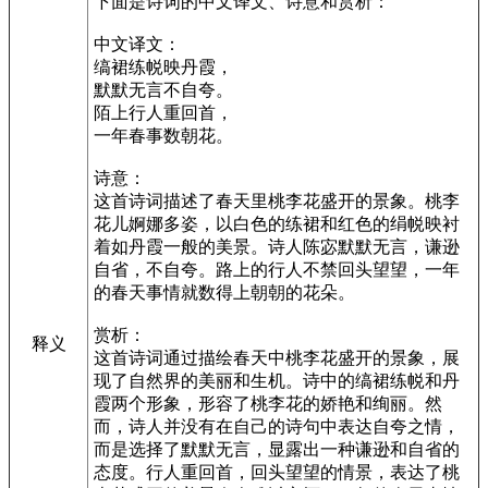
下面是诗词的中文译文、诗意和赏析：
中文译文：
缟裙练帨映丹霞，
默默无言不自夸。
陌上行人重回首，
一年春事数朝花。
诗意：
这首诗词描述了春天里桃李花盛开的景象。桃李
花儿婀娜多姿，以白色的练裙和红色的绢帨映衬
着如丹霞一般的美景。诗人陈宓默默无言，谦逊
自省，不自夸。路上的行人不禁回头望望，一年
的春天事情就数得上朝朝的花朵。
赏析：
释义
这首诗词通过描绘春天中桃李花盛开的景象，展
现了自然界的美丽和生机。诗中的缟裙练帨和丹
霞两个形象，形容了桃李花的娇艳和绚丽。然
而，诗人并没有在自己的诗句中表达自夸之情，
而是选择了默默无言，显露出一种谦逊和自省的
态度。行人重回首，回头望望的情景，表达了桃