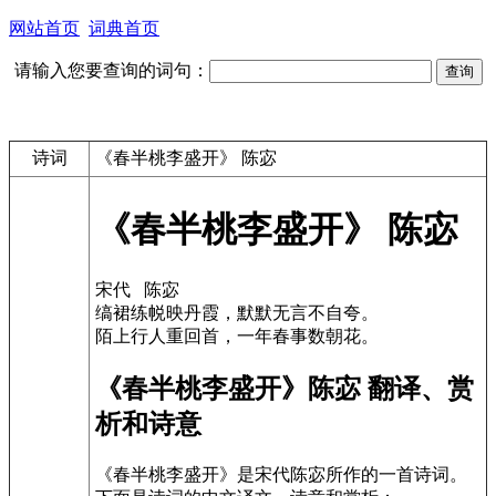
网站首页
词典首页
请输入您要查询的词句：
诗词
《春半桃李盛开》 陈宓
《春半桃李盛开》 陈宓
宋代 陈宓
缟裙练帨映丹霞，默默无言不自夸。
陌上行人重回首，一年春事数朝花。
《春半桃李盛开》陈宓 翻译、赏
析和诗意
《春半桃李盛开》是宋代陈宓所作的一首诗词。